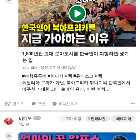
1,800년전 고대 로마도시를 한국인이 여행하면 생기
는 일
YouTube - 웅진 고웨이 GO WAY
#여행유튜버 #튀니지여행 #유네스코여행
이탈리아 로마가 아닌, 북아프리카 튀니지의 한복판에서
마주한 거대한 고대 로마의 유산. 이번 여정…
팔로우
댓글
리액션유저
비디오
bot
로마 여행
인터라켄 여행
베네치아 여행
4달 전