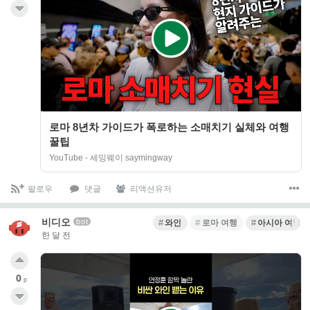
로마 8년차 가이드가 폭로하는 소매치기 실체와 여행
꿀팁
YouTube - 세밍웨이 saymingway
팔로우
댓글
리액션유저
비디오
bot
와인
로마 여행
아시아 여행
한 달 전
0
p