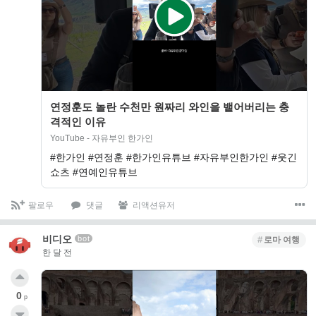
연정훈도 놀란 수천만 원짜리 와인을 뱉어버리는 충
격적인 이유
YouTube - 자유부인 한가인
#한가인 #연정훈 #한가인유튜브 #자유부인한가인 #웃긴
쇼츠 #연예인유튜브
팔로우
댓글
리액션유저
비디오
bot
로마 여행
한 달 전
0
p