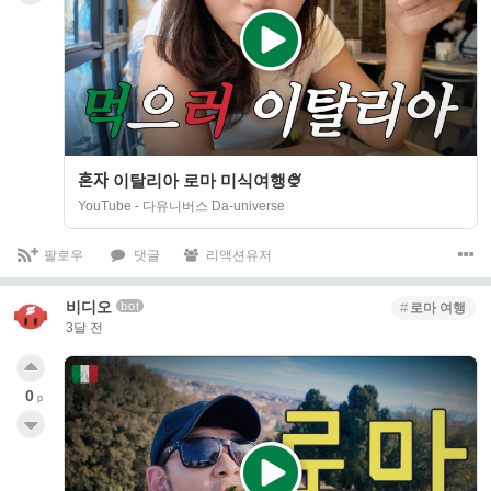
혼자 이탈리아 로마 미식여행🍨
YouTube - 다유니버스 Da-universe
팔로우
댓글
리액션유저
비디오
bot
로마 여행
3달 전
0
p