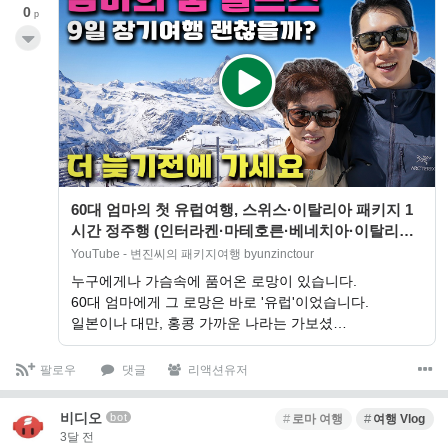
0
p
60대 엄마의 첫 유럽여행, 스위스·이탈리아 패키지 1
시간 정주행 (인터라켄·마테호른·베네치아·이탈리아
남부까지)
YouTube - 변진씨의 패키지여행 byunzinctour
누구에게나 가슴속에 품어온 로망이 있습니다.
60대 엄마에게 그 로망은 바로 '유럽'이었습니다.
일본이나 대만, 홍콩 가까운 나라는 가보셨…
팔로우
댓글
리액션유저
비디오
bot
로마 여행
여행 Vlog
3달 전