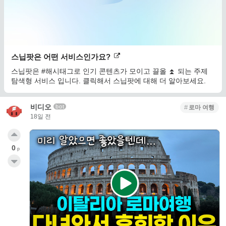
스닙팟은 어떤 서비스인가요?
스닙팟은 #해시태그로 인기 콘텐츠가 모이고 끌올 ⏫ 되는 주제
탐색형 서비스 입니다. 클릭해서 스닙팟에 대해 더 알아보세요.
비디오
bot
로마 여행
18일 전
0
p