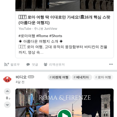
🇮🇹 로마 여행 딱 이대로만 가세요!🏛️16개 핵심 스팟
(아름다운 여행지)
YouTube - 주니뷰 JuniView
#로마여행 #Rome #Shorts
◈ 아름다운 여행지 소개 ◈
🇮🇹 로마 여행, 고대 유적의 웅장함부터 바티칸의 전율
까지, 영상 속…
팔로우
댓글
리액션유저
비디오
bot
피렌체 여행
베네치아 여행
로마 여행
4달 전
0
p