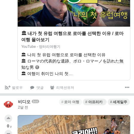
🏛 내가 첫 유럽 여행으로 로마를 선택한 이유 / 로마
여행 몰아보기
YouTube - 엉터리여행기
🏛 나의 첫 유럽 여행으로 로마를 선택한 이유
🏛 ローマの代表的な遺跡、ポロ・ロマーノを訪れた無
知な男 😅
🏛 여행이 취미인 나의 첫…
팔로우
댓글
리액션유저
비디오
bot
로마 여행
아프리카 여행
세계일주
2달 전
0
p