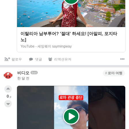
이탈리아 남부투어? '절대' 하세요! [아말피, 포지타
노]
YouTube - 세밍웨이 saymingway
팔로우
댓글
리액션유저
비디오
bot
로마 여행
한 달 전
0
p