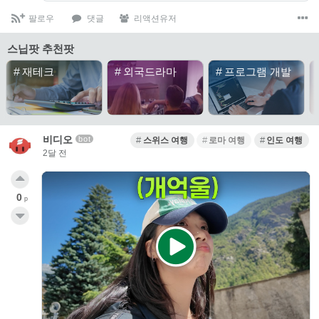
팔로우
댓글
리액션유저
스닙팟 추천팟
#
재테크
#
외국드라마
#
프로그램 개발
비디오
bot
스위스 여행
로마 여행
인도 여행
2달 전
0
p