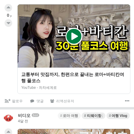
0
p
교통부터 맛집까지, 한편으로 끝내는 로마+바티칸여
행 풀코스
YouTube - 차차세계로
팔로우
댓글
리액션유저
비디오
bot
로마 여행
티웨이항공
여행 Vlog
4달 전