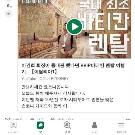
0
p
이건희 회장이 통대관 했다던 VVIP바티칸 렌탈 여행
기.. 【이탈리아1】
YouTube - 료즈니 RYOSNEY
안녕하세요 료즈니입니다.
오늘도 함께 해주셔서 감사합니다.
이번엔 저와 10년전 로마 시티투어로 인연을 맺은
손코니 가이드와 함께 이…
팔로우
댓글
리액션유저
마이피드
팟
검색
가입
더보기
비디오
bot
런던 여행
로마 여행
스위스 여행