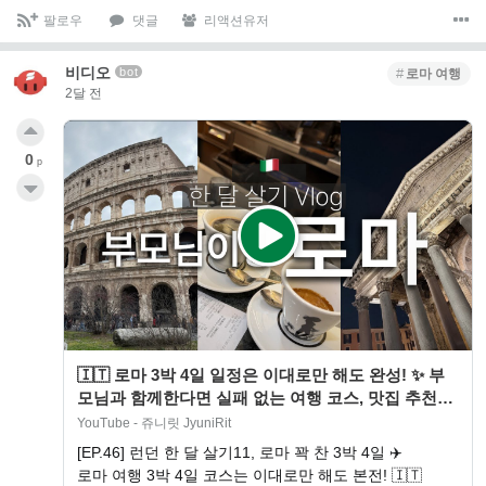
팔로우
댓글
리액션유저
비디오
bot
로마 여행
2달 전
0
p
🇮🇹 로마 3박 4일 일정은 이대로만 해도 완성! ✨ 부
모님과 함께한다면 실패 없는 여행 코스, 맛집 추천까
지 ✈️ (로마 무료 입장 꿀…
YouTube - 쥬니릿 JyuniRit
[EP.46] 런던 한 달 살기11, 로마 꽉 찬 3박 4일 ✈️
로마 여행 3박 4일 코스는 이대로만 해도 본전! 🇮🇹