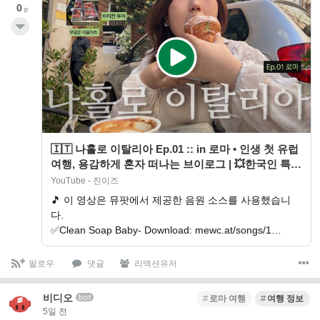
0
p
🇮🇹 나홀로 이탈리아 Ep.01 :: in 로마 • 인생 첫 유럽
여행, 용감하게 혼자 떠나는 브이로그 | 💥한국인 특 =
3일만에 로…
YouTube - 진이즈
🎵 이 영상은 뮤팟에서 제공한 음원 소스를 사용했습니
다.
✅Clean Soap Baby- Download: mewc.at/songs/1…
팔로우
댓글
리액션유저
비디오
bot
로마 여행
여행 정보
5일 전