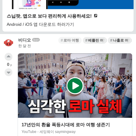
스닙팟, 앱으로 보다 편리하게 사용하세요!
Android / iOS 앱 다운로드 하러가기
비디오
bot
로마 여행
베를린 여행
나홀로 여행
한 달 전
0
p
17년만의 환율 폭등시대에 로마 여행 생존기
YouTube - 세밍웨이 saymingway