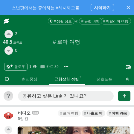
시작하기
스닙팟에서는 좋아하는 #해시태그를 팔로우 하고 내가 관심있는 주제만 모아볼 수 있어요.
생활 정보
유럽 여행
이탈리아 여행
3
#
로마 여행
40.5
포인트
0
팔로우
1
카드 89
·
·
최신중심
균형잡힌 정렬
선호도순
?
공유하고 싶은 Link
가 있나요?
비디오
bot
로마 여행
나홀로 여행
여행 Vlog
5일 전