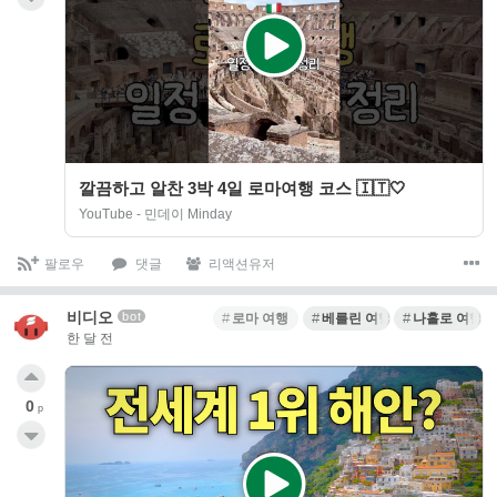
깔끔하고 알찬 3박 4일 로마여행 코스 🇮🇹🤍
YouTube - 민데이 Minday
팔로우
댓글
리액션유저
비디오
bot
로마 여행
베를린 여행
나홀로 여행
한 달 전
0
p