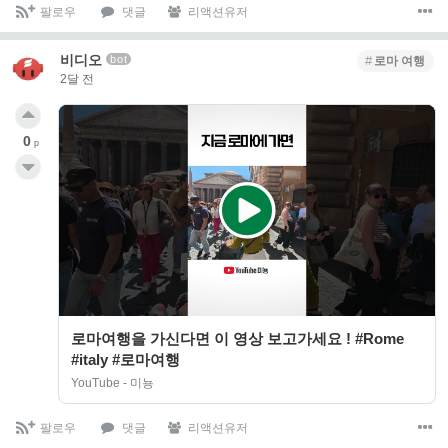
팔로우
댓글
리액션유저
비디오
bot
로마 여행
2달 전
0
p
로마여행을 가신다면 이 영상 보고가세요 ! #Rome
#italy #로마여행
YouTube - 미뇽
팔로우
댓글
리액션유저