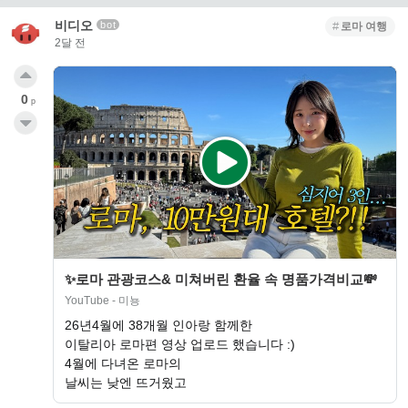
비디오
bot
로마 여행
2달 전
0
p
✨로마 관광코스& 미쳐버린 환율 속 명품가격비교💸
YouTube - 미뇽
26년4월에 38개월 인아랑 함께한
이탈리아 로마편 영상 업로드 했습니다 :)
4월에 다녀온 로마의
날씨는 낮엔 뜨거웠고