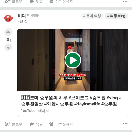
팔로우
댓글
리액션유저
비디오
bot
로마 여행
여행 Vlog
2달 전
0
p
🇮🇹로마 승무원의 하루 #브이로그 #승무원 #vlog #
승무원일상 #외항사승무원 #dayinmylife #승무원브
이로그 #로마여행
YouTube - 데이지
팔로우
댓글
리액션유저