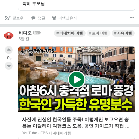
특히 부모님…
팔로우
댓글
리액션유저
비디오
bot
베네치아 여행
로마 여행
자유여행
3달 전
0
p
사진에 진심인 한국인들 주목! 이렇게만 보고오면 뽕
뽑는 이탈리아 여행코스 모음. 공인 가이드가 직접 알
려주는 비밀명소부터 역사유적들의 뒷얘기…
YouTube - EBS 세계테마기행