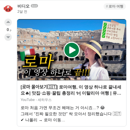
비디오
bot
로마 여행
2달 전
0
p
[로마 몰아보기🇮🇹] 로마여행, 이 영상 하나로 끝내세
요🔥| 맛집·쇼핑·꿀팁 총정리 ✨| 이탈리아 여행 | 유럽
신혼여행…
YouTube - 세하우스
로마 처음 가면 무조건 헤매는 거 아시죠…? 😂
그래서 “진짜 필요한 것만” 싹 모아서 정리했습니다 🇮🇹
✔ 나폴리 → 로마 이동…