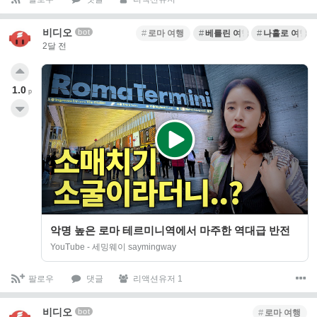
비디오
bot
로마 여행
베를린 여행
나홀로 여행
2달 전
1.0
p
악명 높은 로마 테르미니역에서 마주한 역대급 반전
YouTube - 세밍웨이 saymingway
팔로우
댓글
리액션유저 1
비디오
bot
로마 여행