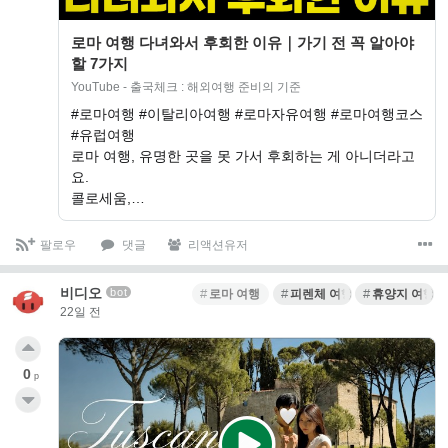
로마 여행 다녀와서 후회한 이유｜가기 전 꼭 알아야
할 7가지
YouTube - 출국체크 : 해외여행 준비의 기준
#로마여행 #이탈리아여행 #로마자유여행 #로마여행코스
#유럽여행
로마 여행, 유명한 곳을 못 가서 후회하는 게 아니더라고
요.
콜로세움,…
팔로우
댓글
리액션유저
비디오
bot
로마 여행
피렌체 여행
휴양지 여행
22일 전
0
p