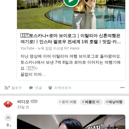
🇮🇹토스카나+로마 브이로그｜이탈리아 신혼여행은
여기로!ㅣ인스타 팔로우 전세계 1위 호텔ㅣ맛집·카페
·뮤지엄·빈티지마켓
YouTube - 뉴욕 집밥 이선생 NY Hanni
지난 영상에 이어 이탈리아 여행 브이로그로 돌아왔어요.
토스카나에서 보낸 7박 8일과 로마로 이어지는 여행기에
요. 🇮🇹✨
끝없이 이어…
팔로우
댓글
리액션유저
비디오
bot
로마 여행
베를린 여행
배낭여행
23일 전
0
p