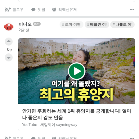
팔로우
댓글
리액션유저
비디오
bot
로마 여행
베를린 여행
나홀로 여행
2달 전
0
p
안가면 후회하는 세계 1위 휴양지를 공개합니다! 얼마
나 좋은지 감도 안옴
YouTube - 세밍웨이 saymingway
팔로우
댓글
리액션유저