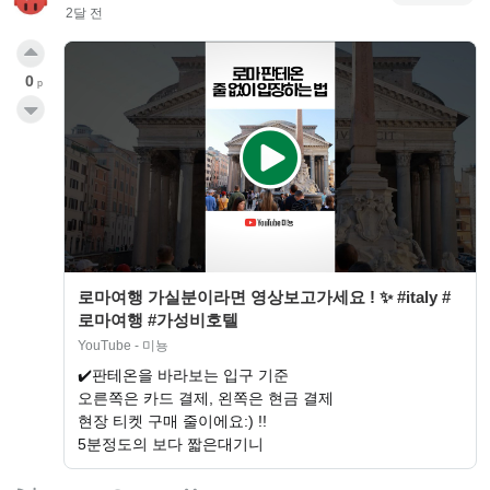
2달 전
0
p
로마여행 가실분이라면 영상보고가세요 ! ✨ #italy #
로마여행 #가성비호텔
YouTube - 미뇽
✔️판테온을 바라보는 입구 기준
오른쪽은 카드 결제, 왼쪽은 현금 결제
현장 티켓 구매 줄이에요:) !!
5분정도의 보다 짧은대기니