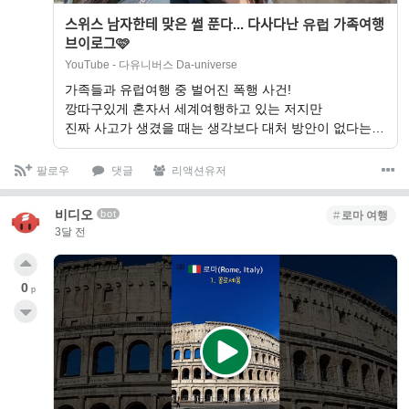
스위스 남자한테 맞은 썰 푼다... 다사다난 유럽 가족여행
브이로그🩷
YouTube - 다유니버스 Da-universe
가족들과 유럽여행 중 벌어진 폭행 사건!
깡따구있게 혼자서 세계여행하고 있는 저지만
진짜 사고가 생겼을 때는 생각보다 대처 방안이 없다는…
팔로우
댓글
리액션유저
비디오
bot
로마 여행
3달 전
0
p