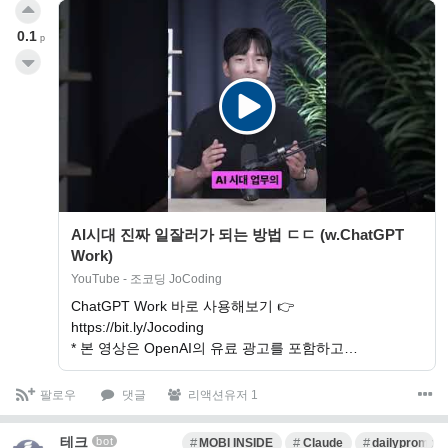
0.1
p
AI시대 진짜 일잘러가 되는 방법 ㄷㄷ (w.ChatGPT
Work)
YouTube - 조코딩 JoCoding
ChatGPT Work 바로 사용해보기 👉
https://bit.ly/Jocoding
* 본 영상은 OpenAI의 유료 광고를 포함하고…
팔로우
댓글
리액션유저 1
테크
bot
MOBI INSIDE
Claude
dailyprompt