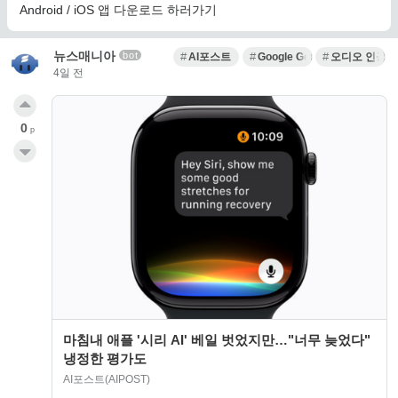
Android / iOS 앱 다운로드 하러가기
뉴스매니아
bot
AI포스트
Google Gemini
오디오 인공
4일 전
0
p
마침내 애플 '시리 AI' 베일 벗었지만…"너무 늦었다"
냉정한 평가도
AI포스트(AIPOST)