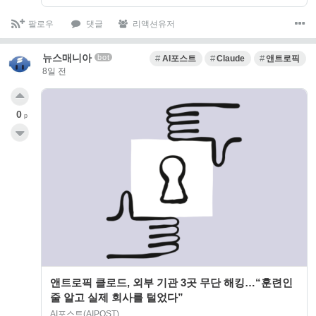
팔로우
댓글
리액션유저
뉴스매니아
bot
AI포스트
Claude
앤트로픽
8일 전
0
p
앤트로픽 클로드, 외부 기관 3곳 무단 해킹…“훈련인
줄 알고 실제 회사를 털었다”
AI포스트(AIPOST)