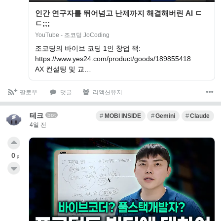
인간 연구자를 뛰어넘고 난제까지 해결해버린 AI ㄷ
ㄷ;;;
YouTube - 조코딩 JoCoding
조코딩의 바이브 코딩 1인 창업 책:
https://www.yes24.com/product/goods/189855418
AX 컨설팅 및 교…
팔로우
댓글
리액션유저
테크
bot
MOBI INSIDE
Gemini
Claude
4일 전
0
p