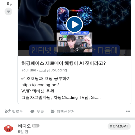
0
p
허깅페이스 제로데이 해킹이 AI 짓이라고?
YouTube - 조코딩 JoCoding
✅ 조코딩과 코딩 공부하기
https://jocoding.net/
VVIP 멤버십 후원
그림자그림자님, 차딩Chading TV님, Sic…
팔로우
댓글
리액션유저
비디오
bot
ChatGPT
9일 전