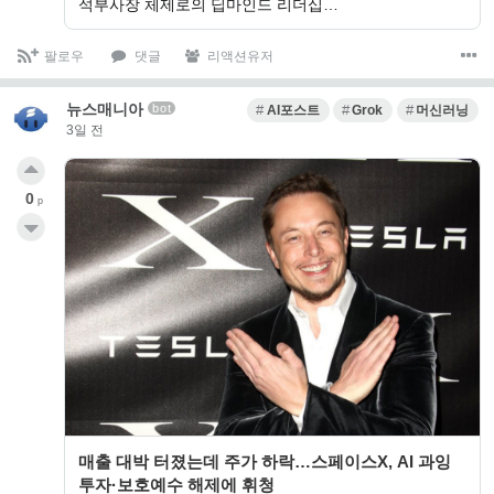
석부사장 체제로의 딥마인드 리더십…
팔로우
댓글
리액션유저
뉴스매니아
bot
AI포스트
Grok
머신러닝
3일 전
0
p
매출 대박 터졌는데 주가 하락…스페이스X, AI 과잉
투자·보호예수 해제에 휘청