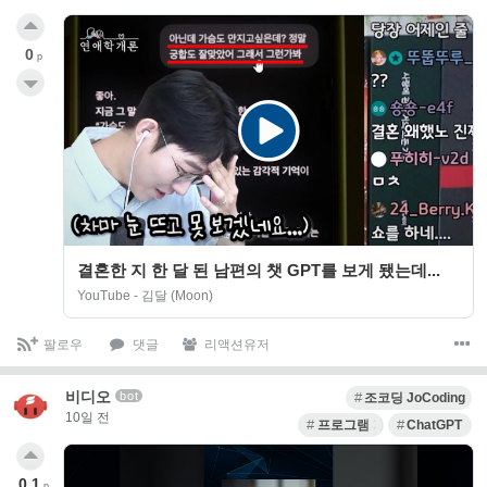
0
p
결혼한 지 한 달 된 남편의 챗 GPT를 보게 됐는데...
YouTube - 김달 (Moon)
팔로우
댓글
리액션유저
비디오
bot
조코딩 JoCoding
10일 전
프로그램 개발
ChatGPT
0.1
p