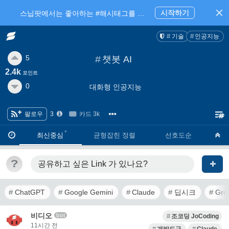
시작하기
스닙팟에서는 좋아하는 #해시태그를 팔로우 하고 내가 관심있는 주제만 모아볼 수 있어요.
기술
인공지능
5
#
챗봇 AI
2.4k
포인트
0
대화형 인공지능
팔로우
3
카드 3k
·
·
최신중심
균형잡힌 정렬
선호도순
?
공유하고 싶은 Link
가 있나요?
ChatGPT
Google Gemini
Claude
딥시크
Gro
비디오
bot
조코딩 JoCoding
11시간 전