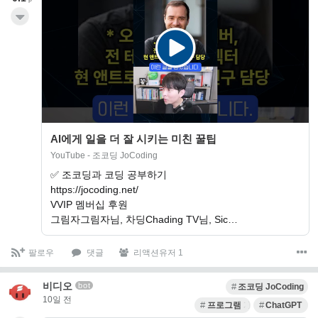
AI에게 일을 더 잘 시키는 미친 꿀팁
YouTube - 조코딩 JoCoding
✅ 조코딩과 코딩 공부하기
https://jocoding.net/
VVIP 멤버십 후원
그림자그림자님, 차딩Chading TV님, Sic…
팔로우
댓글
리액션유저 1
비디오
bot
조코딩 JoCoding
10일 전
프로그램 개발
ChatGPT