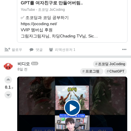
GPT를 여자친구로 만들어버림..
YouTube - 조코딩 JoCoding
✅ 조코딩과 코딩 공부하기
https://jocoding.net/
VVIP 멤버십 후원
그림자그림자님, 차딩Chading TV님, Sic…
팔로우
댓글
리액션유저 1
비디오
bot
조코딩 JoCoding
8일 전
프로그램 개발
ChatGPT
0.1
p