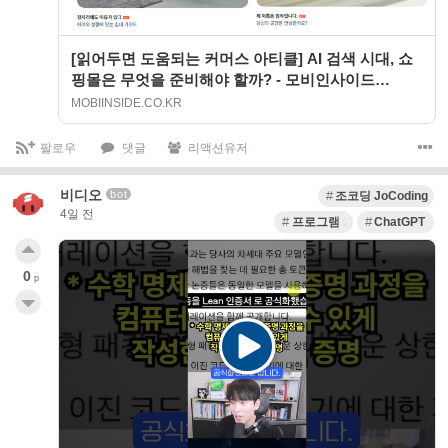
[읽어두면 도움되는 커머스 아티클] AI 검색 시대, 쇼
핑몰은 무엇을 준비해야 할까? - 모비인사이드
MOBIINSIDE
MOBIINSIDE.CO.KR
팔로우
댓글
리액션유저
비디오
bot
조코딩 JoCoding
4일 전
프로그램 개발
ChatGPT
0
p