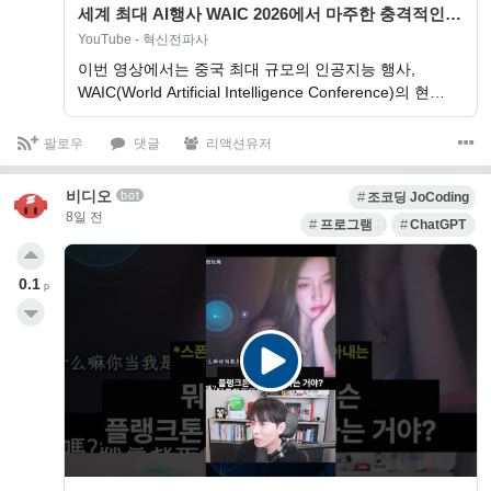
세계 최대 AI행사 WAIC 2026에서 마주한 충격적인
미래
YouTube - 혁신전파사
이번 영상에서는 중국 최대 규모의 인공지능 행사,
WAIC(World Artificial Intelligence Conference)의 현…
팔로우
댓글
리액션유저
비디오
bot
조코딩 JoCoding
8일 전
프로그램 개발
ChatGPT
0.1
p