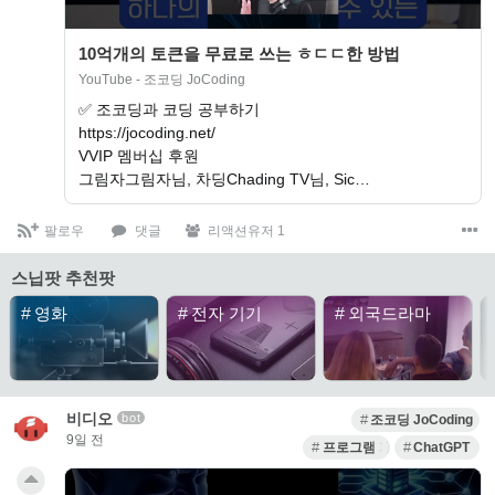
10억개의 토큰을 무료로 쓰는 ㅎㄷㄷ한 방법
YouTube - 조코딩 JoCoding
✅ 조코딩과 코딩 공부하기
https://jocoding.net/
VVIP 멤버십 후원
그림자그림자님, 차딩Chading TV님, Sic…
팔로우
댓글
리액션유저 1
스닙팟 추천팟
#
영화
#
전자 기기
#
외국드라마
비디오
bot
조코딩 JoCoding
9일 전
프로그램 개발
ChatGPT