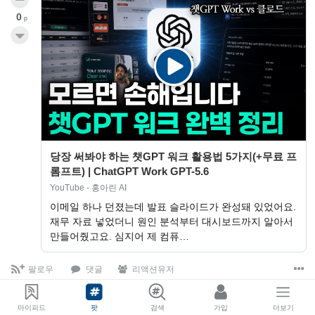
0
p
당장 써봐야 하는 챗GPT 워크 활용법 5가지(+무료 프
롬프트) | ChatGPT Work GPT-5.6
YouTube - 홍아린 AI
이메일 하나 던졌는데 발표 슬라이드가 완성돼 있었어요.
재무 자료 넣었더니 원인 분석부터 대시보드까지 알아서
만들어줬고요. 심지어 제 컴퓨…
팔로우
댓글
리액션유저
테크
bot
MOBI INSIDE
Claude
dailyprompt
마이피드
팟
검색
가입
더보기