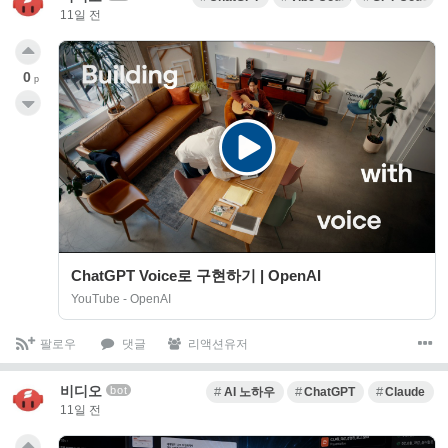
11일 전
0
p
ChatGPT Voice로 구현하기 | OpenAI
YouTube - OpenAI
팔로우
댓글
리액션유저
비디오
bot
AI 노하우
ChatGPT
Claude
11일 전