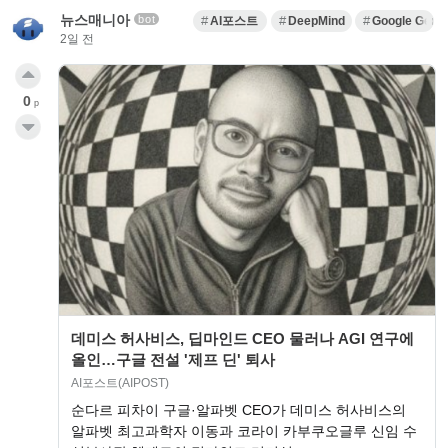
뉴스매니아
bot
AI포스트
DeepMind
Google Gemi
2일 전
0
p
데미스 허사비스, 딥마인드 CEO 물러나 AGI 연구에
올인…구글 전설 '제프 딘' 퇴사
AI포스트(AIPOST)
순다르 피차이 구글·알파벳 CEO가 데미스 허사비스의
알파벳 최고과학자 이동과 코라이 카부쿠오글루 신임 수