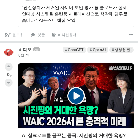
“안전장치가 제거된 사이버 보안 평가 중 클로드가 실제
인터넷 시스템을 훈련용 시뮬레이션으로 착각해 침투했
습니다.” AI포스트 핵심 요약 …
팔로우
댓글
리액션유저
비디오
bot
ChatGPT
OpenAI
생성형 인공
8일 전
0
p
AI 실크로드를 꿈꾸는 중국, 시진핑의 거대한 욕망?