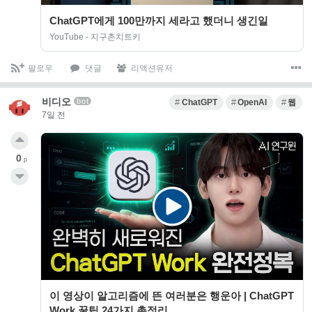
ChatGPT에게 100만까지 세라고 했더니 생긴일
YouTube - 지구촌치트키
팔로우
댓글
리액션유저
비디오
bot
ChatGPT
OpenAI
웹
7일 전
0
p
이 영상이 알고리즘에 뜬 여러분은 행운아 | ChatGPT
Work 꿀팁 24가지 총정리