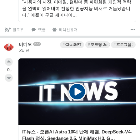
“사용자의 사진, 이메일, 캘린더 등 파편화된 개인적 맥락
을 완벽히 읽어내며 진정한 인공지능 비서로 거듭났습니
다.” 애플이 구글 제미나이…
팔로우
댓글
리액션유저
비디오
bot
ChatGPT
조코딩 JoCoding
프로그램 개발
5일 전
0
p
IT뉴스 - 오픈AI Astra 10대 난제 해결, DeepSeek-V4-
Flash 정식, Seedance 2.5, MiniMax H3, G…