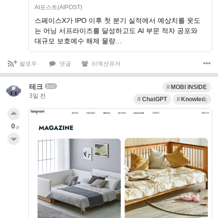
AI포스트(AIPOST)
스페이스X가 IPO 이후 첫 분기 실적에서 예상치를 웃도
는 어닝 서프라이즈를 달성하고도 AI 부문 적자 공포와
대규모 보호예수 해제 물량…
팔로우
댓글
리액션유저
테크
bot
MOBI INSIDE
3일 전
ChatGPT
Knowledge G
0
p