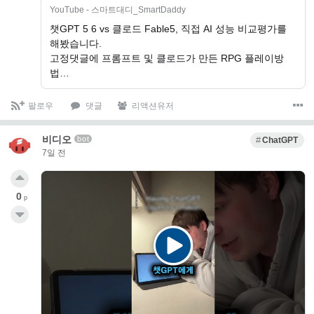
YouTube - 스마트대디_SmartDaddy
챗GPT 5 6 vs 클로드 Fable5, 직접 AI 성능 비교평가를
해봤습니다.
고정댓글에 프롬프트 및 클로드가 만든 RPG 플레이방
법…
팔로우
댓글
리액션유저
비디오
bot
ChatGPT
7일 전
0
p