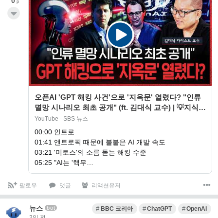
0
p
오픈AI 'GPT 해킹 사건'으로 '지옥문' 열렸다? "인류
멸망 시나리오 최초 공개" (ft. 김대식 교수) | 💡지식의
발견
YouTube - SBS 뉴스
00:00 인트로
01:41 앤트로픽 때문에 불붙은 AI 개발 속도
03:21 '미토스'의 소름 돋는 해킹 수준
05:25 "AI는 '핵무…
팔로우
댓글
리액션유저
뉴스
bot
BBC 코리아
ChatGPT
OpenAI
2일 전