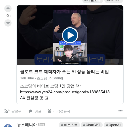
개발도구
Claude
0
p
클로드 코드 제작자가 쓰는 AI 성능 올리는 비법
YouTube - 조코딩 JoCoding
조코딩의 바이브 코딩 1인 창업 책:
https://www.yes24.com/product/goods/189855418
AX 컨설팅 및 교…
팔로우
댓글
리액션유저
뉴스매니아
bot
AI포스트
ChatGPT
OpenAI