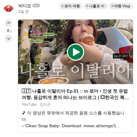
비디오
bot
로마 여행
나홀로 여행
여행 Vlog
2일 전
0
p
🇮🇹 나홀로 이탈리아 Ep.01 :: in 로마 • 인생 첫 유럽
여행, 용감하게 혼자 떠나는 브이로그 | 💥한국인 특 =
3일만에 로…
YouTube - 진이즈
🎵 이 영상은 뮤팟에서 제공한 음원 소스를 사용했습니
다.
✅Clean Soap Baby- Download: mewc.at/songs/1…