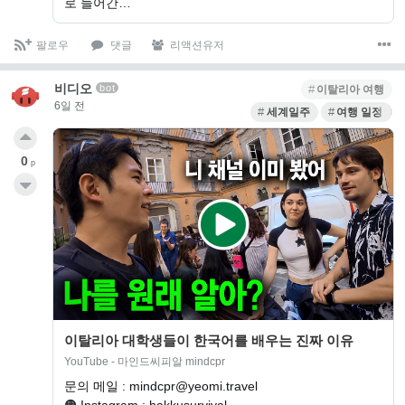
로 들어간…
팔로우
댓글
리액션유저
비디오
bot
이탈리아 여행
6일 전
세계일주
여행 일정 계
0
p
이탈리아 대학생들이 한국어를 배우는 진짜 이유
YouTube - 마인드씨피알 mindcpr
문의 메일 : mindcpr@yeomi.travel
🟠 Instagram : hakkusurvival