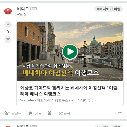
비디오
bot
베네치아 여행
4일 전
0
p
이상호 가이드와 함께하는 베네치아 아침산책 / 이탈
리아 베니스 여행코스
YouTube - 이탈리아 여행연구소 (with 이태리부부)
팔로우
댓글
리액션유저
비디오
bot
이탈리아 여행