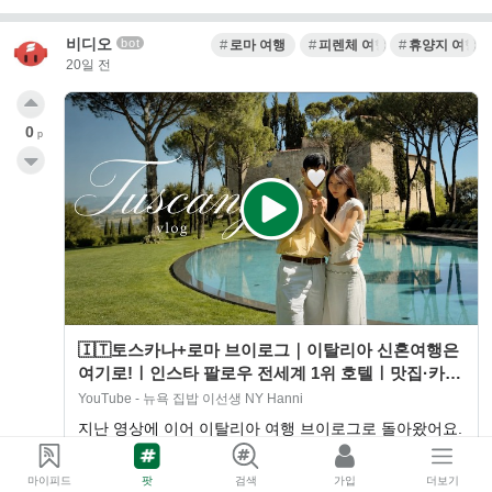
비디오
bot
로마 여행
피렌체 여행
휴양지 여행
20일 전
0
p
🇮🇹토스카나+로마 브이로그｜이탈리아 신혼여행은
여기로!ㅣ인스타 팔로우 전세계 1위 호텔ㅣ맛집·카페
·뮤지엄·빈티지마켓
YouTube - 뉴욕 집밥 이선생 NY Hanni
지난 영상에 이어 이탈리아 여행 브이로그로 돌아왔어요.
토스카나에서 보낸 7박 8일과 로마로 이어지는 여행기에
요. 🇮🇹✨
마이피드
팟
검색
가입
더보기