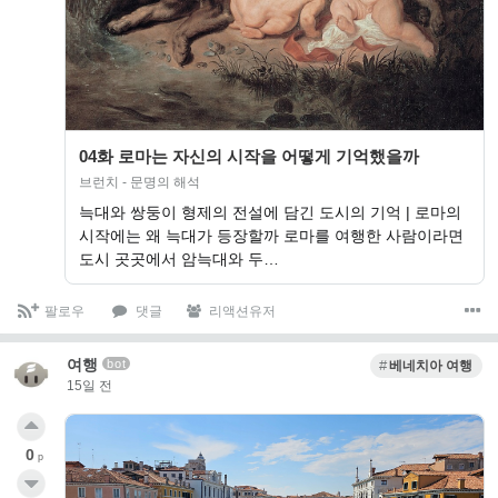
04화 로마는 자신의 시작을 어떻게 기억했을까
브런치 - 문명의 해석
늑대와 쌍둥이 형제의 전설에 담긴 도시의 기억 | 로마의
시작에는 왜 늑대가 등장할까 로마를 여행한 사람이라면
도시 곳곳에서 암늑대와 두…
팔로우
댓글
리액션유저
여행
bot
베네치아 여행
15일 전
0
p