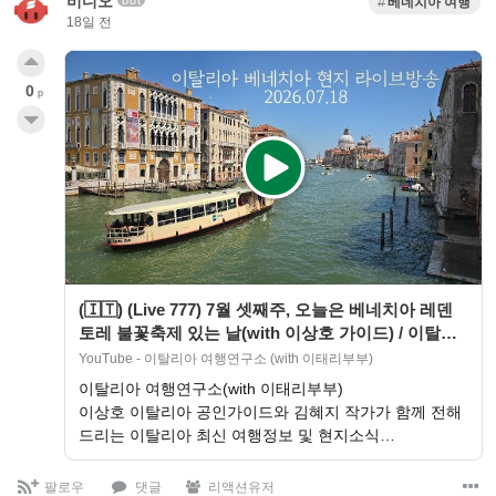
비디오
베네치아 여행
18일 전
0
p
(🇮🇹) (Live 777) 7월 셋째주, 오늘은 베네치아 레덴
토레 불꽃축제 있는 날(with 이상호 가이드) / 이탈리
아 베니스 202…
YouTube - 이탈리아 여행연구소 (with 이태리부부)
이탈리아 여행연구소(with 이태리부부)
이상호 이탈리아 공인가이드와 김혜지 작가가 함께 전해
드리는 이탈리아 최신 여행정보 및 현지소식…
팔로우
댓글
리액션유저