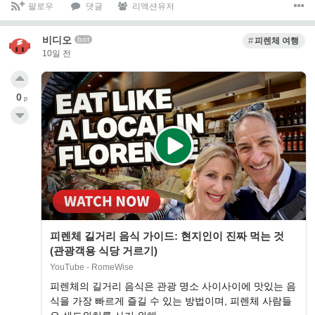
팔로우
댓글
리액션유저
비디오
bot
피렌체 여행
10일 전
0
p
피렌체 길거리 음식 가이드: 현지인이 진짜 먹는 것
(관광객용 식당 거르기)
YouTube - RomeWise
피렌체의 길거리 음식은 관광 명소 사이사이에 맛있는 음
식을 가장 빠르게 즐길 수 있는 방법이며, 피렌체 사람들