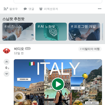
팔로우
댓글
리액션유저
스닙팟 추천팟
#
비즈니스
#
AI 노하우
#
프로그램 개발
비디오
bot
이탈리아 여행
12일 전
0
p