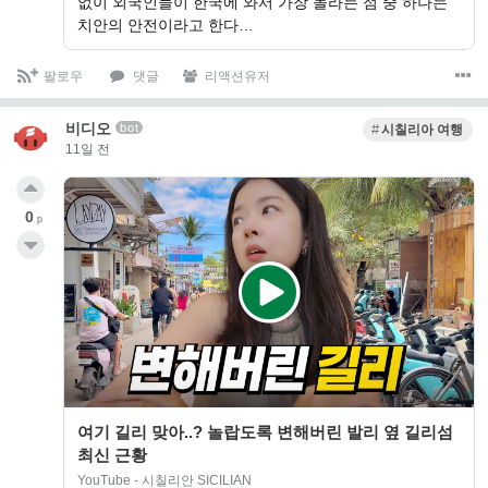
없이 외국인들이 한국에 와서 가장 놀라는 점 중 하나는
치안의 안전이라고 한다…
팔로우
댓글
리액션유저
비디오
bot
시칠리아 여행
11일 전
0
p
여기 길리 맞아..? 놀랍도록 변해버린 발리 옆 길리섬
최신 근황
YouTube - 시칠리안 SICILIAN