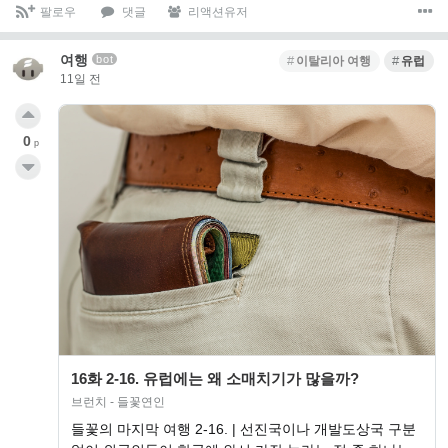
팔로우
댓글
리액션유저
여행
bot
이탈리아 여행
유럽
11일 전
0
p
16화 2-16. 유럽에는 왜 소매치기가 많을까?
브런치 - 들꽃연인
들꽃의 마지막 여행 2-16. | 선진국이나 개발도상국 구분