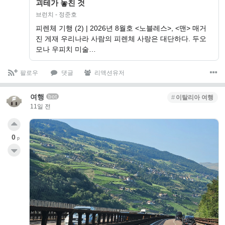
괴테가 놓친 것
브런치 - 정준호
피렌체 기행 (2) | 2026년 8월호 <노블레스>, <맨> 매거
진 게재 우리나라 사람의 피렌체 사랑은 대단하다. 두오
모나 우피치 미술…
팔로우
댓글
리액션유저
여행
bot
이탈리아 여행
11일 전
0
p