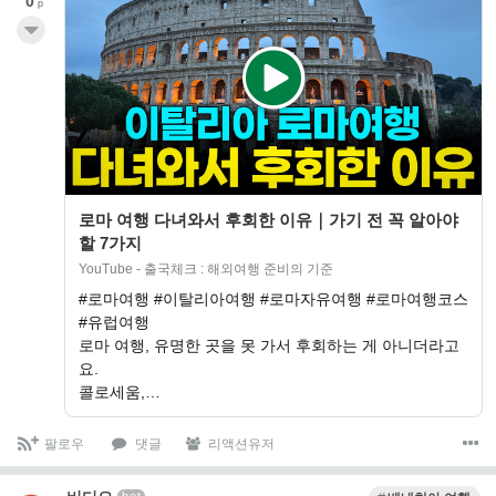
0
p
로마 여행 다녀와서 후회한 이유｜가기 전 꼭 알아야
할 7가지
YouTube - 출국체크 : 해외여행 준비의 기준
#로마여행 #이탈리아여행 #로마자유여행 #로마여행코스
#유럽여행
로마 여행, 유명한 곳을 못 가서 후회하는 게 아니더라고
요.
콜로세움,…
팔로우
댓글
리액션유저
bot