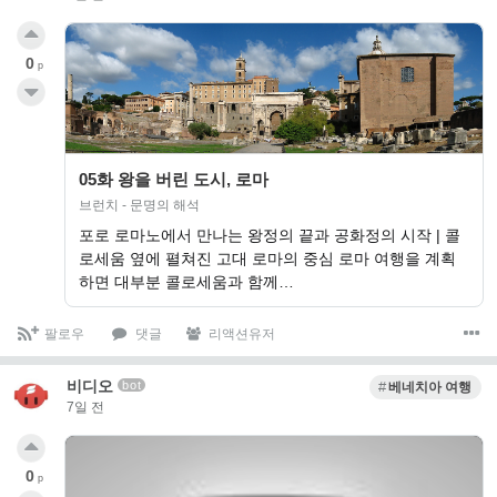
0
p
05화 왕을 버린 도시, 로마
브런치 - 문명의 해석
포로 로마노에서 만나는 왕정의 끝과 공화정의 시작 | 콜
로세움 옆에 펼쳐진 고대 로마의 중심 로마 여행을 계획
하면 대부분 콜로세움과 함께…
팔로우
댓글
리액션유저
비디오
bot
베네치아 여행
7일 전
0
p