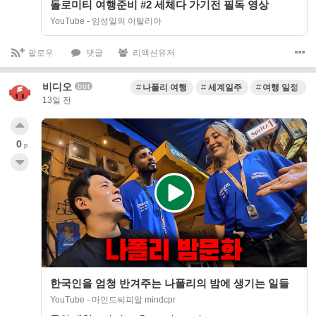
돌로미티 여행준비 #2 세체다 가기전 필독 영상
YouTube - 임성일의 이탈리아
팔로우
댓글
리액션유저
비디오
bot
나폴리 여행
세계일주
여행 일정 계
13일 전
0
p
한국인을 엄청 반겨주는 나폴리의 밤에 생기는 일들
YouTube - 마인드씨피알 mindcpr