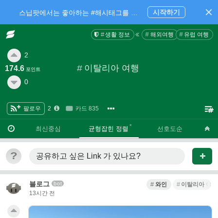
시작하기
스닙팟에서는 좋아하는 #해시태그를 팔로우 하고 내가 관심있는 주제만 모아볼 수 있어요.
생활 정보
해외여행
유럽 여행
2
#
이탈리아 여행
174.6
포인트
0
팔로우
2
카드 835
·
·
최신중심
균형잡힌 정렬
선호도순
?
공유하고 싶은 Link
가 있나요?
블로그
bot
와인
이탈리아 여행
13시간 전