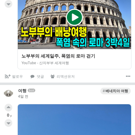
노부부의 세계일주, 폭염의 로마 걷기
YouTube - 산자부부 세계여행
팔로우
댓글
리액션유저
여행
bot
베네치아 여행
4일 전
0
p