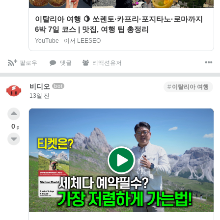
이탈리아 여행 🍋 쏘렌토·카프리·포지타노·로마까지
6박 7일 코스 | 맛집, 여행 팁 총정리
YouTube - 이서 LEESEO
팔로우
댓글
리액션유저
비디오
bot
이탈리아 여행
13일 전
0
p