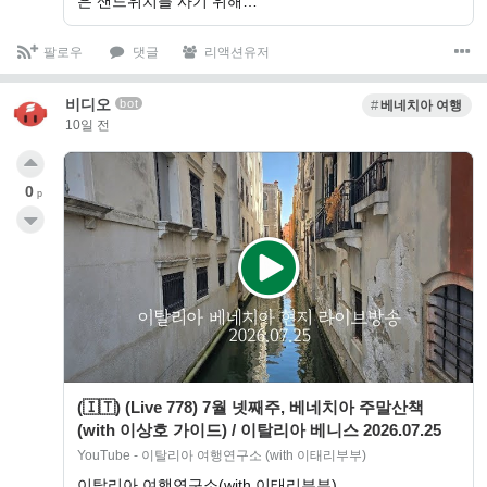
은 샌드위치를 ​​사기 위해…
팔로우
댓글
리액션유저
비디오
bot
베네치아 여행
10일 전
0
p
(🇮🇹) (Live 778) 7월 넷째주, 베네치아 주말산책
(with 이상호 가이드) / 이탈리아 베니스 2026.07.25
YouTube - 이탈리아 여행연구소 (with 이태리부부)
이탈리아 여행연구소(with 이태리부부)