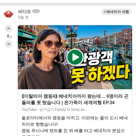
비디오
bot
베네치아 여행
5일 전
0
p
⟪이탈리아 캠핑4⟫ 베네치아까지 왔는데… 6명이라 곤
돌라를 못 탔습니다 | 온가족이 세계여행 EP.34
YouTube - 성가김가 Family of Sung an…
돌로미티에서의 캠핑을 마치고, 이번에는 물의 도시 베네
치아로 향했습니다!
캠핑 푸시나에 텐트를 친 뒤 배를 타고 베네치아 본섬으