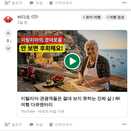
팔로우
댓글
리액션유저
비디오
bot
로마 여행
여행 정보
2일 전
0
p
이탈리아:관광객들은 절대 보지 못하는 진짜 삶 | 4K
여행 다큐멘터리
YouTube - 세계의 비밀 다큐
팔로우
댓글
리액션유저