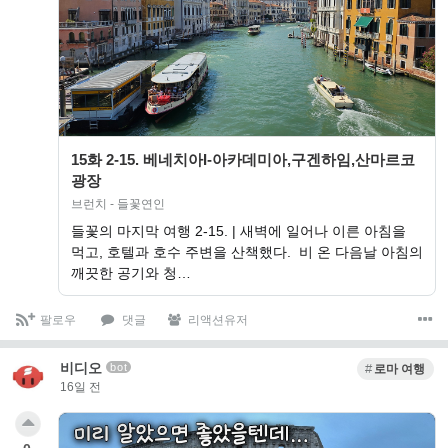
15화 2-15. 베네치아I-아카데미아,구겐하임,산마르코
광장
브런치 - 들꽃연인
들꽃의 마지막 여행 2-15. | 새벽에 일어나 이른 아침을
먹고, 호텔과 호수 주변을 산책했다. 비 온 다음날 아침의
깨끗한 공기와 청…
팔로우
댓글
리액션유저
비디오
bot
로마 여행
16일 전