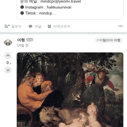
문의 메일 : mindcpr@yeomi.travel
🟠 Instagram : hakkusurvival
🟠 Tiktok : mindcp…
팔로우
댓글
리액션유저
여행
bot
이탈리아 여행
14일 전
0
p