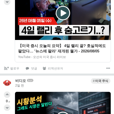
【미국 증시 오늘의 요약】 4일 랠리 끝? 호실적에도
팔았다… '뉴스에 팔라' 재개된 월가 - 2026/08/05
YouTube - 오선의 미국 증시 라이브
팔로우
댓글
리액션유저
비디오
bot
미국 주식
2일 전
0
p