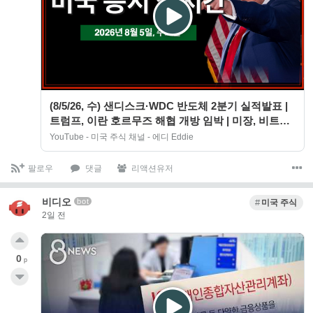
(8/5/26, 수) 샌디스크·WDC 반도체 2분기 실적발표 |
트럼프, 이란 호르무즈 해협 개방 임박 | 미장, 비트코
인 방송
YouTube - 미국 주식 채널 - 에디 Eddie
팔로우
댓글
리액션유저
비디오
bot
미국 주식
2일 전
0
p