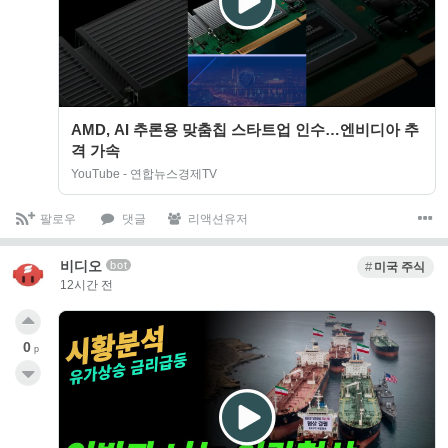
AMD, AI 추론용 맞춤칩 스타트업 인수…엔비디아 추
격 가속
YouTube - 연합뉴스경제TV
팔로우
댓글
리액션유저
비디오
bot
미국 주식
12시간 전
0
p