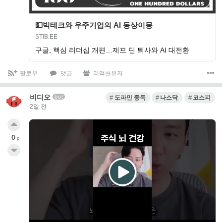
💵빅테크와 우주기업의 AI 동상이몽
STIB.EE
구글, 핵심 리더십 개편…제프 딘 퇴사와 AI 대전환
팔로우
댓글
리액션유저
비디오
bot
도파민 중독
나스닥
코스피
2일 전
0
p