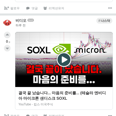
팔로우
댓글
리액션유저
비디오
bot
나스닥
하루 전
0
p
결국 끝 났습니다... 마음의 준비를... (테슬라 엔비디
아 마이크론 샌디스크 SOXL
YouTube - 킴스 미국주식
팔로우
댓글
리액션유저