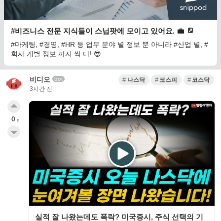
#비즈니스 전문 지식들이 스닙팟에 모이고 있어요. 💼
#마케팅, #경영, #HR 등 업무 분야 별 정보 뿐 아니라 #산업 별, #
회사 개별 정보 까지 싹 다! 😎
비디오
bot
나스닥
코스피
코스닥
3시간 전
0
p
실적 잘 나왔는데도 폭락? 미국증시, 주식 선택의 기