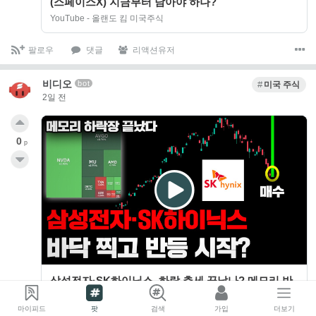
(스페이스X) 지금부터 담아야 하나?
YouTube - 올랜도 킴 미국주식
팔로우
댓글
리액션유저
비디오
bot
미국 주식
2일 전
0
p
삼성전자·SK하이닉스, 하락 추세 끝났나? 메모리 반
등 신호 나왔다
마이피드
팟
검색
가입
더보기
YouTube - 미국 주식 채널 - 에디 Eddie