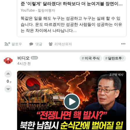
준 '이렇게' 달라졌다! 하락보다 더 눈여겨볼 장면이
나왔습니다! 이제 AI주, 이런 주…
YouTube - 힐링여행자
똑같은 일을 해도 누구는 성공하고 누구는 실패 할 수 있
습니다. 운도 따르겠지만 성공한 사람들이 성공하는 이유
는 작은 차이에서 나타납니다…
팔로우
댓글
리액션유저
비디오
bot
미국 주식
달란트투자
4시간 전
0
p