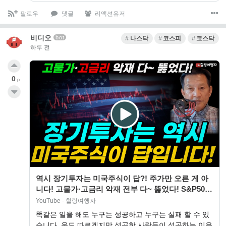
팔로우
댓글
리액션유저
비디오
bot
나스닥
코스피
코스닥
하루 전
0
p
역시 장기투자는 미국주식이 답?! 주가만 오른 게 아
니다! 고물가·고금리 악재 전부 다~ 뚫었다! S&P500
역대급 실적 계속 나온 진짜…
YouTube - 힐링여행자
똑같은 일을 해도 누구는 성공하고 누구는 실패 할 수 있
습니다. 운도 따르겠지만 성공한 사람들이 성공하는 이유