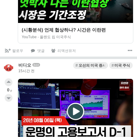
(시황분석) 언제 협상하나? 시간은 이란편
YouTube - 올랜도 킴 미국주식
팔로우
댓글
리액션유저
비디오
bot
오선의 미국 증시 라이브
미국 주식
15시간 전
0
p