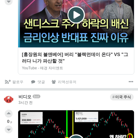
[홍장원의 불앤베어] 버리 "블랙먼데이 온다" VS "그
러다 니가 파산할 것"
YouTube - 매경 자이앤트
팔로우
댓글
리액션유저
비디오
bot
미국 주식
3시간 전
0
p