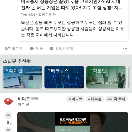
미국증시 상승장은 끝났나, 숨 고르기인가? AI 시대
진짜 돈 버는 기업은 따로 있다! 지수 고점 상황! 지금
가장 위험한 종목은? 실적 반…
YouTube - 힐링여행자
똑같은 일을 해도 누구는 성공하고 누구는 실패 할 수 있
습니다. 운도 따르겠지만 성공한 사람들이 성공하는 이유
는 작은 차이에서 나타납니다…
팔로우
댓글
리액션유저
스닙팟 추천팟
#
디자인
#
테크뉴스
#
직장인
비디오
bot
아파트
채부심
미국 주식
하루 전
0
p