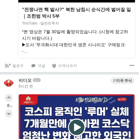
"전쟁나면 핵 발사?" 북한 남침시 순식간에 벌어질 일
｜조한범 박사 5부
YouTube - 달란트투자
*본 영상은 7월 30일에 촬영되었습니다. (시청에 참고하
시기 바랍니다.)
▶️도서 '무극화시대 대한민국 생존 시나리오' 구매링크:
-…
팔로우
댓글
리액션유저
비디오
bot
미국 주식
5시간 전
0
p