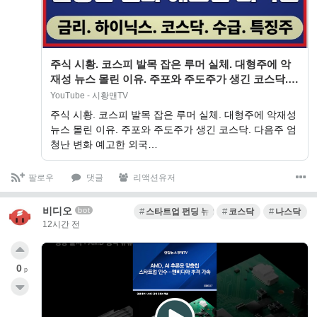
주식 시황. 코스피 발목 잡은 루머 실체. 대형주에 악
재성 뉴스 몰린 이유. 주포와 주도주가 생긴 코스닥.
다음주 엄청난 변화 예고한 외국인…
YouTube - 시황맨TV
주식 시황. 코스피 발목 잡은 루머 실체. 대형주에 악재성
뉴스 몰린 이유. 주포와 주도주가 생긴 코스닥. 다음주 엄
청난 변화 예고한 외국…
팔로우
댓글
리액션유저
비디오
bot
스타트업 펀딩 뉴스
코스닥
나스닥
12시간 전
0
p