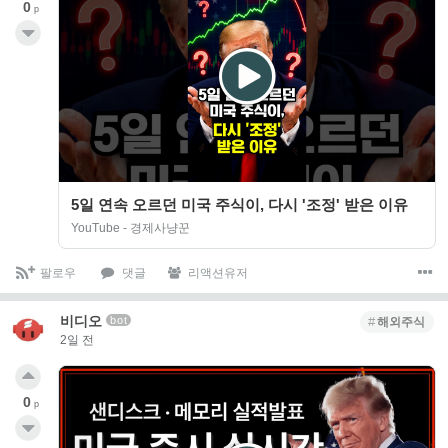
0
p
5일 연속 오르던 미국 주식이, 다시 '조정' 받은 이유
YouTube - 경제사냥꾼
팔로우
댓글
리액션유저
비디오
bot
해외주식
2일 전
0
p