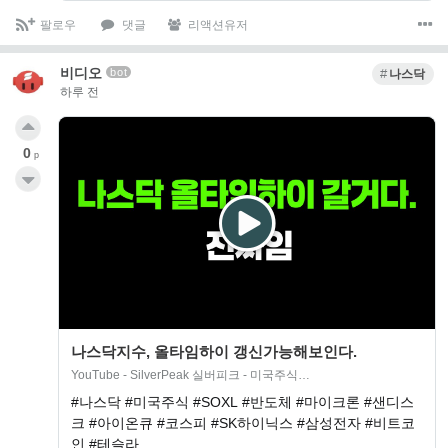
팔로우
댓글
리액션유저
비디오
bot
나스닥
하루 전
0
p
나스닥지수, 올타임하이 갱신가능해보인다.
YouTube - SilverPeak 실버피크 - 미국주식…
#나스닥 #미국주식 #SOXL #반도체 #마이크론 #샌디스
크 #아이온큐 #코스피 #SK하이닉스 #삼성전자 #비트코
인 #테슬라