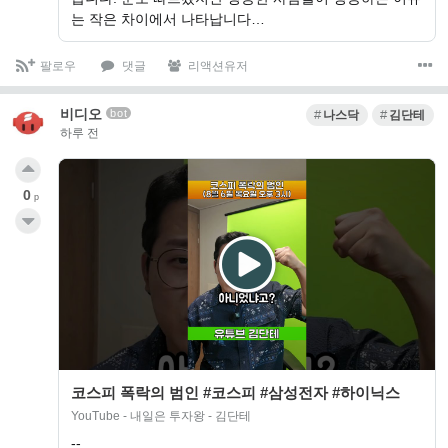
는 작은 차이에서 나타납니다…
팔로우
댓글
리액션유저
비디오
bot
나스닥
김단테
하루 전
0
p
코스피 폭락의 범인 #코스피 #삼성전자 #하이닉스
YouTube - 내일은 투자왕 - 김단테
--