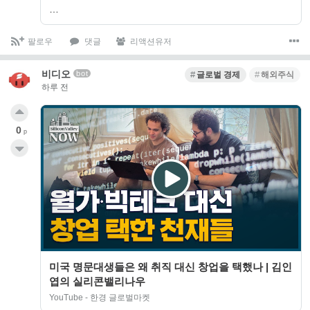
…
팔로우
댓글
리액션유저
비디오
bot
글로벌 경제
해외주식
하루 전
0
p
미국 명문대생들은 왜 취직 대신 창업을 택했나 | 김인
엽의 실리콘밸리나우
YouTube - 한경 글로벌마켓