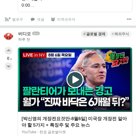
0:00…
팔로우
댓글
리액션유저
비디오
bot
글로벌 경제
해외주식
하루 전
0
p
[박신영의 개장전요것만-8월6일] 미국장 개장전 알아
야 할 5가지 + 특징주 및 주요 뉴스
YouTube - 한경 글로벌마켓