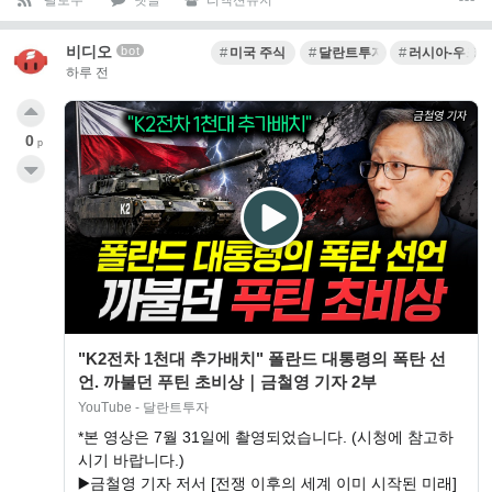
비디오
bot
미국 주식
달란트투자
러시아-우크라
하루 전
0
p
"K2전차 1천대 추가배치" 폴란드 대통령의 폭탄 선
언. 까불던 푸틴 초비상｜금철영 기자 2부
YouTube - 달란트투자
*본 영상은 7월 31일에 촬영되었습니다. (시청에 참고하
시기 바랍니다.)
▶️금철영 기자 저서 [전쟁 이후의 세계 이미 시작된 미래]