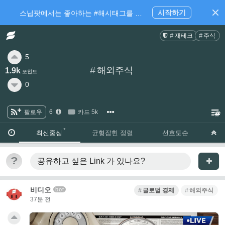
시작하기
스닙팟에서는 좋아하는 #해시태그를 팔로우 하고 내가 관심있는 주제만 모아볼 수 있어요.
재테크
주식
5
#
해외주식
1.9k
포인트
0
팔로우
6
카드 5k
·
·
최신중심
균형잡힌 정렬
선호도순
?
공유하고 싶은 Link
가 있나요?
비디오
bot
글로벌 경제
해외주식
37분 전