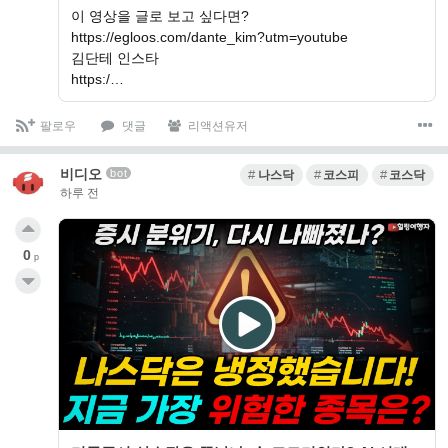
이 영상을 글로 보고 싶다면?
https://egloos.com/dante_kim?utm=youtube
김단테 인스타
https:/…
팔로우
댓글
리액션유저
비디오
bot
나스닥
코스피
코스닥
하루 전
0
p