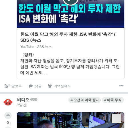
한도 이월 막고 해외 투자 제한..ISA 변화에 '촉각' /
SBS 8뉴스
YouTube - SBS 뉴스
〈앵커〉
개인의 자산 형성을 돕고, 장기투자를 장려하기 위해 도
입된 ISA 계좌는 벌써 900만 명 넘게 가입했습니다. 그런
데 이번 세제…
팔로우
댓글
리액션유저
비디오
bot
오선의 미국 증시 라이브
미국 주식
2일 전
0
p