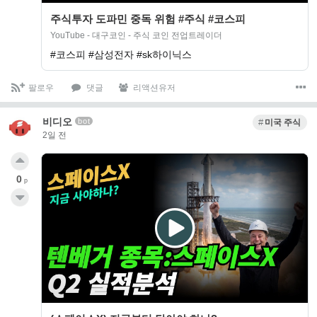
주식투자 도파민 중독 위험 #주식 #코스피
YouTube - 대구코인 - 주식 코인 전업트레이더
#코스피 #삼성전자 #sk하이닉스
팔로우
댓글
리액션유저
비디오
bot
미국 주식
2일 전
0
p