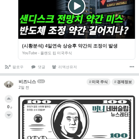
(시황분석) 4일연속 상승후 약간의 조정이 발생
YouTube - 올랜도 킴 미국주식
팔로우
댓글
리액션유저
비즈니스
bot
미국 주식
경제정보
2일 전
0
p