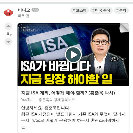
비디오
bot
코스피
미국 주식
투자
하루 전
0
p
지금 ISA 계좌, 어떻게 해야 할까? (홍춘욱 박사)
YouTube - 홍춘욱의 경제강의노트
안녕하세요. 홍춘욱입니다.
최근 ISA 개정안이 발표되면서 기존 ISA와 무엇이 달라지
는지, 앞으로 어떻게 운용해야 하는지 혼란스러워하시
는…