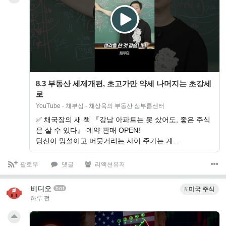
8.3 부동산 세제개편, 초고가만 약세 나머지는 초강세
로
YouTube - 채부심 - 채상욱의 부동산 심부름센터
✅ 채국장의 새 책 『강남 아파트는 못 샀어도, 좋은 주식
은 살 수 있다』 예약 판매 OPEN!
당신이 망설이고 머뭇거리는 사이 주가는 계…
팔로우
댓글
리액션유저
비디오
bot
미국 주식
하루 전