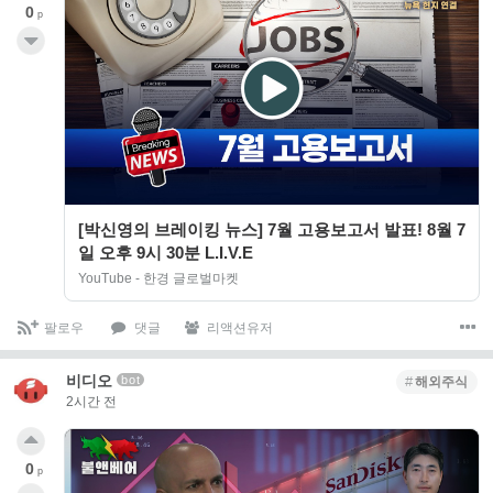
0
p
[박신영의 브레이킹 뉴스] 7월 고용보고서 발표! 8월 7
일 오후 9시 30분 L.I.V.E
YouTube - 한경 글로벌마켓
팔로우
댓글
리액션유저
비디오
bot
해외주식
2시간 전
0
p