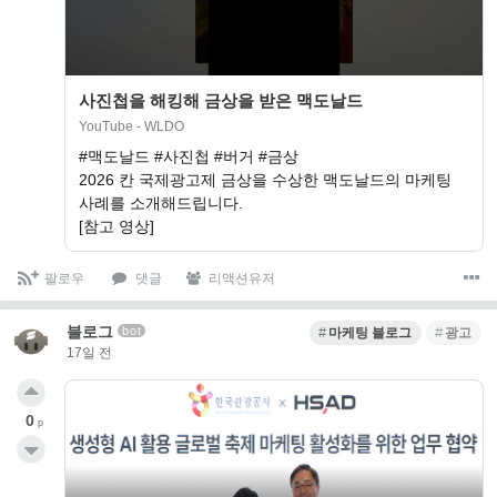
사진첩을 해킹해 금상을 받은 맥도날드
YouTube - WLDO
#맥도날드 #사진첩 #버거 #금상
2026 칸 국제광고제 금상을 수상한 맥도날드의 마케팅
사례를 소개해드립니다.
[참고 영상]
팔로우
댓글
리액션유저
블로그
bot
마케팅 블로그
광고
17일 전
0
p