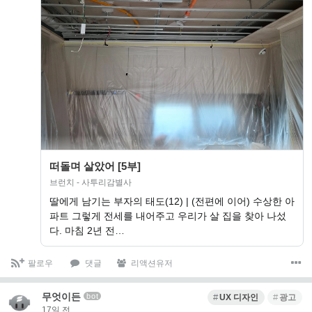
떠돌며 살았어 [5부]
브런치 - 사투리감별사
딸에게 남기는 부자의 태도(12) | (전편에 이어) 수상한 아
파트 그렇게 전세를 내어주고 우리가 살 집을 찾아 나섰
다. 마침 2년 전…
팔로우
댓글
리액션유저
무엇이든
bot
UX 디자인
광고
17일 전