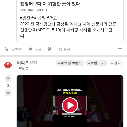
전쟁터보다 더 위험한 곳이 있다
YouTube - WLDO
#반전 #마케팅 #광고
2026 칸 국제광고제 금상을 멕시코 지역 신문사와 언론
인권단체(ARTICLE 19)의 마케팅 사례를 소개해드립
니…
팔로우
댓글
리액션유저
비디오
bot
마케팅 트렌드
브랜드 마케팅
광고
16일 전
0
p