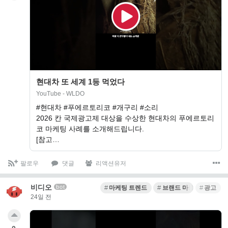
현대차 또 세계 1등 먹었다
YouTube - WLDO
#현대차 #푸에르토리코 #개구리 #소리
2026 칸 국제광고제 대상을 수상한 현대차의 푸에르토리
코 마케팅 사례를 소개해드립니다.
[참고…
팔로우
댓글
리액션유저
비디오
bot
마케팅 트렌드
브랜드 마케팅
광고
24일 전