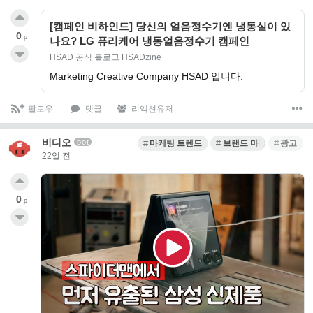
[캠페인 비하인드] 당신의 얼음정수기엔 냉동실이 있
0
p
나요? LG 퓨리케어 냉동얼음정수기 캠페인
HSAD 공식 블로그 HSADzine
Marketing Creative Company HSAD 입니다.
팔로우
댓글
리액션유저
비디오
bot
마케팅 트렌드
브랜드 마케팅
광고
22일 전
0
p