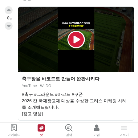
0
p
축구장을 바코드로 만들어 완판시키다
YouTube - WLDO
#축구 #그라운드 #바코드 #쿠폰
2026 칸 국제광고제 대상을 수상한 그리스 마케팅 사례
를 소개해드립니다.
[참고 영상]
팔로우
댓글
리액션유저
마이피드
팟
검색
가입
더보기