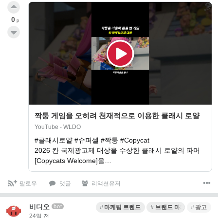
0
p
짝퉁 게임을 오히려 천재적으로 이용한 클래시 로얄
YouTube - WLDO
#클래시로얄 #슈퍼셀 #짝퉁 #Copycat
2026 칸 국제광고제 대상을 수상한 클래시 로얄의 파머
[Copycats Welcome]을…
팔로우
댓글
리액션유저
비디오
bot
마케팅 트렌드
브랜드 마케팅
광고
24일 전