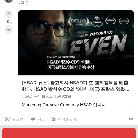
5일 전
0
p
[HSAD 뉴스] 광고회사 HSAD가 또 영화감독을 배출
했다. HSAD 박찬수 CD의 ‘이븐’, 미국·프랑스 영화제
연속 수상
HSAD 공식 블로그 HSADzine
Marketing Creative Company HSAD 입니다.
팔로우
댓글
리액션유저