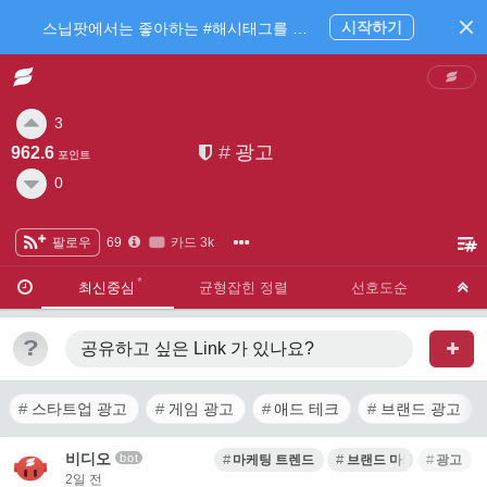
시작하기
스닙팟에서는 좋아하는 #해시태그를 팔로우 하고 내가 관심있는 주제만 모아볼 수 있어요.
3
#
광고
962.6
포인트
0
팔로우
69
카드 3k
·
·
최신중심
균형잡힌 정렬
선호도순
?
공유하고 싶은 Link
가 있나요?
스타트업 광고
게임 광고
애드 테크
브랜드 광고
비디오
bot
마케팅 트렌드
브랜드 마케팅
광고
2일 전