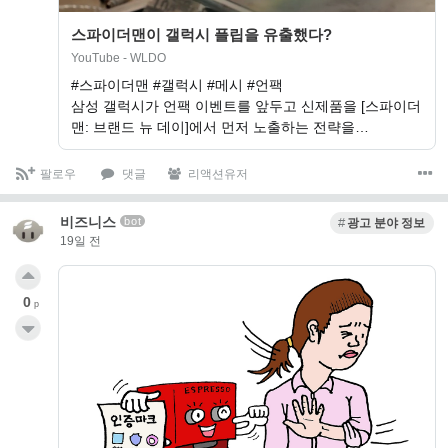
스파이더맨이 갤럭시 플립을 유출했다?
YouTube - WLDO
#스파이더맨 #갤럭시 #메시 #언팩
삼성 갤럭시가 언팩 이벤트를 앞두고 신제품을 [스파이더
맨: 브랜드 뉴 데이]에서 먼저 노출하는 전략을…
팔로우
댓글
리액션유저
비즈니스
bot
광고 분야 정보
19일 전
0
p