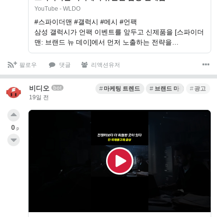
YouTube - WLDO
#스파이더맨 #갤럭시 #메시 #언팩
삼성 갤럭시가 언팩 이벤트를 앞두고 신제품을 [스파이더
맨: 브랜드 뉴 데이]에서 먼저 노출하는 전략을…
팔로우
댓글
리액션유저
비디오
bot
마케팅 트렌드
브랜드 마케팅
광고
19일 전
0
p