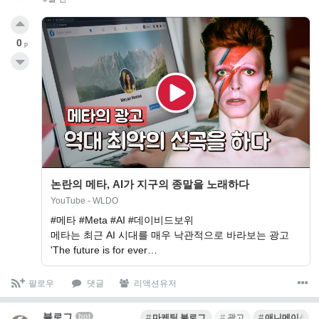
0
p
논란의 메타, AI가 지구의 종말을 노래하다
YouTube - WLDO
#메타 #Meta #AI #데이비드보위
메타는 최근 AI 시대를 매우 낙관적으로 바라보는 광고
'The future is for ever…
팔로우
댓글
리액션유저
블로그
bot
마케팅 블로그
광고
애니메이션