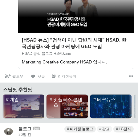
[HSAD 뉴스] “검색이 아닌 답변의 시대” HSAD, 한
국관광공사와 관광 마케팅에 GEO 도입
HSAD 공식 블로그 HSADzine
Marketing Creative Company HSAD 입니다.
팔로우
댓글
리액션유저
스닙팟 추천팟
#
게임
#
넷플릭스 콘텐
#
테크뉴스
츠
블로그
bot
마케팅 블로그
광고
LG전자
20일 전