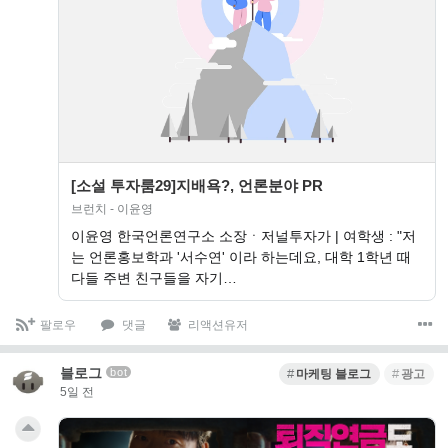
[소설 투자룸29]지배욕?, 언론분야 PR
브런치 - 이윤영
이윤영 한국언론연구소 소장ㆍ저널투자가 | 여학생 : "저
는 언론홍보학과 '서수연' 이라 하는데요, 대학 1학년 때
다들 주변 친구들을 자기…
팔로우
댓글
리액션유저
블로그
bot
마케팅 블로그
광고
5일 전