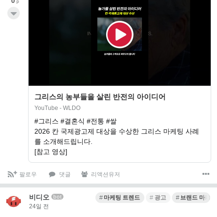
0
p
그리스의 농부들을 살린 반전의 아이디어
YouTube - WLDO
#그리스 #결혼식 #전통 #쌀
2026 칸 국제광고제 대상을 수상한 그리스 마케팅 사례
를 소개해드립니다.
[참고 영상]
팔로우
댓글
리액션유저
비디오
bot
마케팅 트렌드
광고
브랜드 마케팅
24일 전