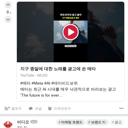
0
p
지구 종말에 대한 노래를 광고에 쓴 메타
YouTube - WLDO
#메타 #Meta #AI #데이비드보위
메타는 최근 AI 시대를 매우 낙관적으로 바라보는 광고
'The future is for ever…
팔로우
댓글
리액션유저
비디오
bot
마케팅 트렌드
브랜드 마케팅
광고
9일 전