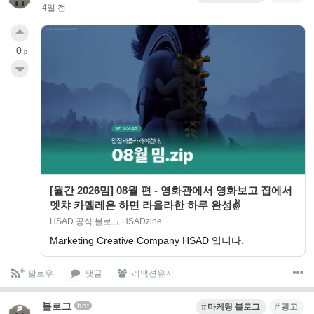
4일 전
0
p
[월간 2026밈] 08월 편 - 영화관에서 영화보고 집에서
멧챠 카멜레온 하면 라을라한 하루 완성✌️
HSAD 공식 블로그 HSADzine
Marketing Creative Company HSAD 입니다.
팔로우
댓글
리액션유저
블로그
bot
마케팅 블로그
광고