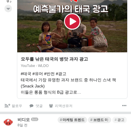
0
p
모두를 낚은 태국의 병맛 과자 광고
YouTube - WLDO
#태국 #유머 #반전 #광고
태국에서 가장 유명한 과자 브랜드 중 하나인 스낵 잭
(Snack Jack)
이들은 롱폼 형식의 B급 광고로…
팔로우
댓글
리액션유저
비디오
bot
마케팅 트렌드
브랜드 마케팅
광고
8일 전