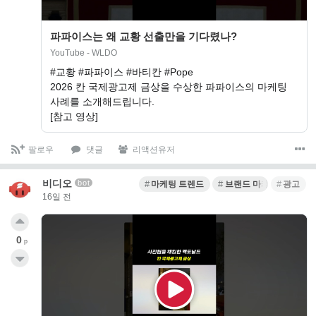
파파이스는 왜 교황 선출만을 기다렸나?
YouTube - WLDO
#교황 #파파이스 #바티칸 #Pope
2026 칸 국제광고제 금상을 수상한 파파이스의 마케팅
사례를 소개해드립니다.
[참고 영상]
팔로우
댓글
리액션유저
비디오
bot
마케팅 트렌드
브랜드 마케팅
광고
16일 전
0
p