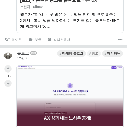
[토스]미움받는 광고를 습관으로 바꾼 UX
브런치 - uibowl
광고가 '할 일 → 못 받은 돈 → 믿을 만한 앱'으로 바뀌는
3단계 | 혹시 방금 날아다니는 모기를 잡는 속도보다 빠르
게 광고창의 'X'…
팔로우
댓글
리액션유저
블로그
bot
마케팅 블로그
광고
머신러닝
17일 전
0
p