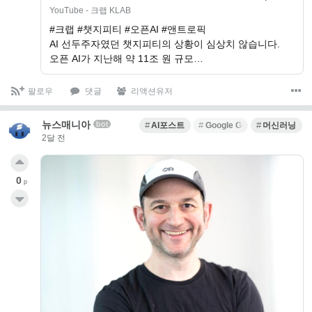
YouTube - 크랩 KLAB
#크랩 #챗지피티 #오픈AI #앤트로픽
AI 선두주자였던 챗지피티의 상황이 심상치 않습니다.
오픈 AI가 지난해 약 11조 원 규모…
팔로우
댓글
리액션유저
뉴스매니아
bot
AI포스트
Google Gemini
머신러닝
2달 전
0
p