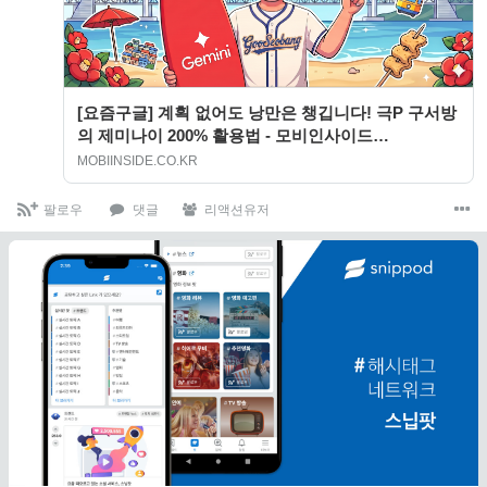
[요즘구글] 계획 없어도 낭만은 챙깁니다! 극P 구서방
의 제미나이 200% 활용법 - 모비인사이드
MOBIINSIDE
MOBIINSIDE.CO.KR
팔로우
댓글
리액션유저