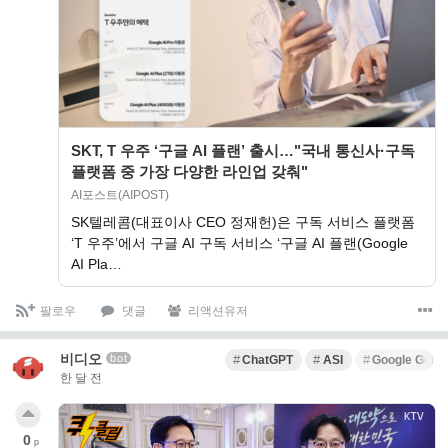
SKT, T 우주 ‘구글 AI 플랜’ 출시…"국내 통신사·구독
플랫폼 중 가장 다양한 라인업 갖춰"
AI포스트(AIPOST)
SK텔레콤(대표이사 CEO 정재헌)은 구독 서비스 플랫폼
‘T 우주’에서 구글 AI 구독 서비스 ‘구글 AI 플랜(Google
AI Pla…
팔로우
댓글
리액션유저
비디오
bot
ChatGPT
ASI
Google Gemi
한 달 전
0
p