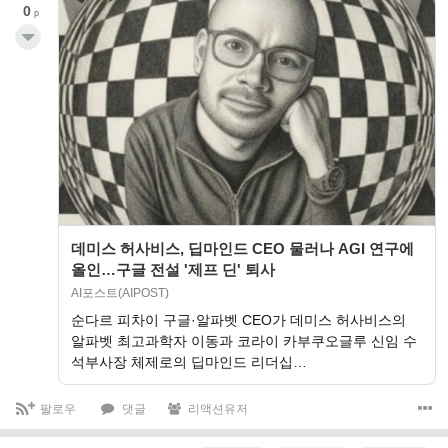
0
p
데미스 허사비스, 딥마인드 CEO 물러나 AGI 연구에
올인…구글 전설 '제프 딘' 퇴사
AI포스트(AIPOST)
순다르 피차이 구글·알파벳 CEO가 데미스 허사비스의
알파벳 최고과학자 이동과 코라이 카부쿠오글루 신임 수
석부사장 체제로의 딥마인드 리더십…
팔로우
댓글
리액션유저