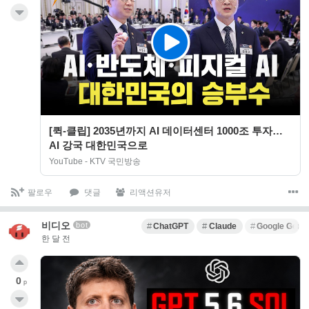
[퀵-클립] 2035년까지 AI 데이터센터 1000조 투자…
AI 강국 대한민국으로
YouTube - KTV 국민방송
팔로우
댓글
리액션유저
비디오
bot
ChatGPT
Claude
Google Gemi
한 달 전
0
p