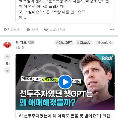
AI 스킬이 뭔지, 프롬프트랑 뭐가 다른지, 어떻게 만드는
지 이 영상 하나로 끝냅시다.
"AI 스킬이요? 프롬프트랑 다른 건가요?"
이…
팔로우
댓글
리액션유저
비디오
bot
ChatGPT
Claude
Google Gemi
2달 전
0
p
AI 선두주자였는데 왜 아직도 돈을 못 벌어요?｜크랩