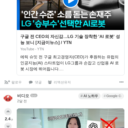
구글 전 CEO의 자신감…LG 기술 장착한 'AI 로봇' 성
능 보니 [지금이뉴스] / YTN
YouTube - YTN
에릭 슈밋 전 구글 최고경영자(CEO)가 후원하는 유럽의
인공지능(AI) 스타트업이 LG그룹과 손잡고 산업용 AI 로
봇 시장에 뛰어듭니다.…
팔로우
댓글
리액션유저
비디오
bot
AI 노하우
Google Gemi
2달 전
2.4
p