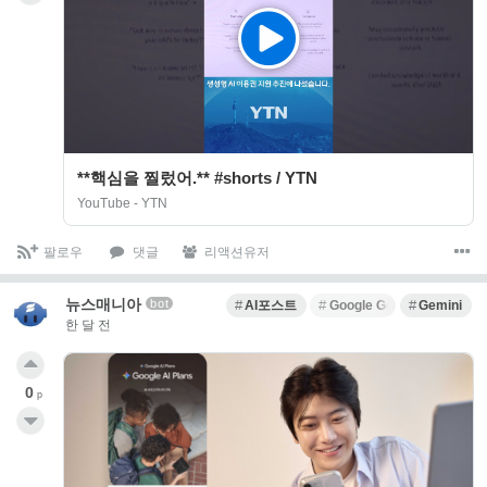
**핵심을 찔렀어.** #shorts / YTN
YouTube - YTN
팔로우
댓글
리액션유저
뉴스매니아
bot
AI포스트
Google Gemini
Gemini
한 달 전
0
p