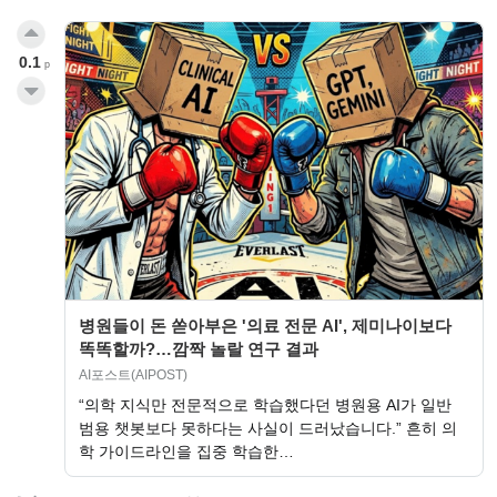
0.1
p
병원들이 돈 쏟아부은 '의료 전문 AI', 제미나이보다
똑똑할까?…깜짝 놀랄 연구 결과
AI포스트(AIPOST)
“의학 지식만 전문적으로 학습했다던 병원용 AI가 일반
범용 챗봇보다 못하다는 사실이 드러났습니다.” 흔히 의
학 가이드라인을 집중 학습한…