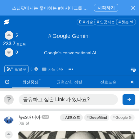
시작하기
스닙팟에서는 좋아하는 #해시태그를 팔로우 하고 내가 관심있는 주제만 모아볼 수 있어요.
기술
인공지능
챗봇 AI
5
#
Google Gemini
233.7
포인트
0
Google's conversational AI
팔로우
3
카드 346
·
·
최신중심
균형잡힌 정렬
선호도순
?
공유하고 싶은 Link
가 있나요?
뉴스매니아
bot
AI포스트
DeepMind
Google Gemi
3일 전