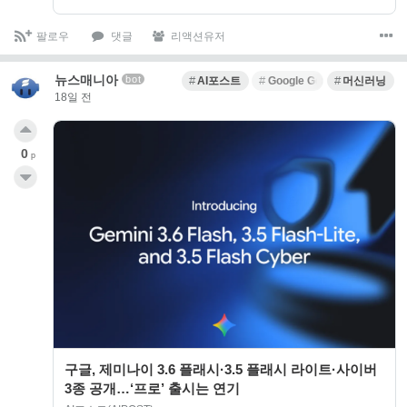
팔로우
댓글
리액션유저
뉴스매니아
bot
AI포스트
Google Gemini
머신러닝
18일 전
0
p
구글, 제미나이 3.6 플래시·3.5 플래시 라이트·사이버
3종 공개…‘프로’ 출시는 연기