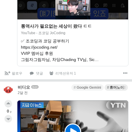
통역사가 필요없는 세상이 왔다 ㄷㄷ
YouTube - 조코딩 JoCoding
✅ 조코딩과 코딩 공부하기
https://jocoding.net/
VVIP 멤버십 후원
그림자그림자님, 차딩Chading TV님, Sic…
팔로우
댓글
리액션유저 1
비디오
bot
Google Gemini
휴머노이드 
2달 전
0
p