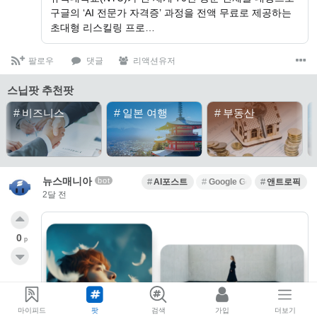
구글의 ‘AI 전문가 자격증’ 과정을 전액 무료로 제공하는
초대형 리스킬링 프로…
팔로우
댓글
리액션유저
스닙팟 추천팟
#
비즈니스
#
일본 여행
#
부동산
뉴스매니아
bot
AI포스트
Google Gemini
앤트로픽
2달 전
0
p
마이피드
팟
검색
가입
더보기