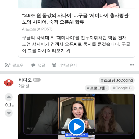
"3.6조 원 몸값의 사나이"…구글 '제미나이 총사령관'
노엄 샤지어, 숙적 오픈AI 합류
AI포스트(AIPOST)
구글의 차세대 AI ‘제미나이’를 진두지휘하던 핵심 천재
노엄 샤지어가 경쟁사 오픈AI로 둥지를 옮겼습니다. 구글
이 그를 다시 데려오기 위…
팔로우
댓글
리액션유저
비디오
bot
조코딩 JoCoding
2달 전
프로그램 개발
Google Gemi
0.1
p