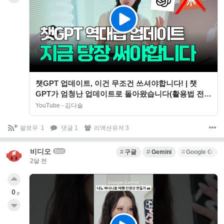
챗GPT 업데이트, 이건 무조건 쓰셔야합니다! | 챗
GPT가 엄청난 업데이트로 돌아왔습니다(활용법 전부
공개)
YouTube - 김다솔
팔로우
1
댓글 1
리액션유저 3
비디오
bot
구글
Gemini
Google Gemi
2달 전
0
p