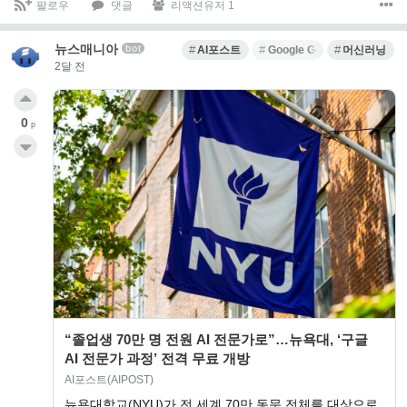
팔로우
댓글
리액션유저 1
뉴스매니아
bot
AI포스트
Google Gemini
머신러닝
2달 전
0
p
“졸업생 70만 명 전원 AI 전문가로”…뉴욕대, ‘구글
AI 전문가 과정’ 전격 무료 개방
AI포스트(AIPOST)
뉴욕대학교(NYU)가 전 세계 70만 동문 전체를 대상으로