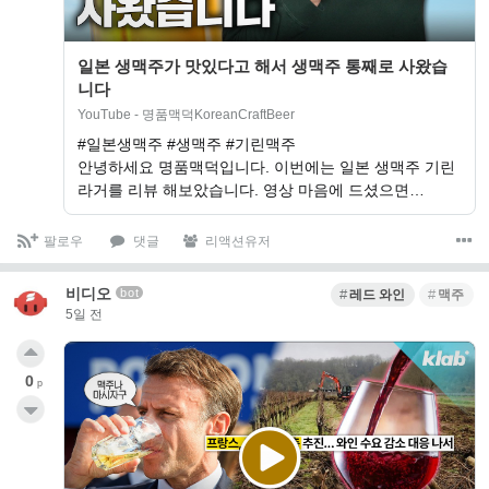
일본 생맥주가 맛있다고 해서 생맥주 통째로 사왔습
니다
YouTube - 명품맥덕KoreanCraftBeer
#일본생맥주 #생맥주 #기린맥주
안녕하세요 명품맥덕입니다. 이번에는 일본 생맥주 기린
라거를 리뷰 해보았습니다. 영상 마음에 드셨으면…
팔로우
댓글
리액션유저
비디오
bot
레드 와인
맥주
5일 전
0
p