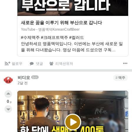
새로운 꿈을 이루기 위해 부산으로 갑니다
YouTube - 명품맥덕KoreanCraftBeer
#수제맥주 #크래프트맥주 #컬러드
안녕하세요 명품맥덕입니다. 이번에는 부산에 새로운 일
을 위해 다녀왔습니다. 영상 마음에 드셨으면 구독…
팔로우
댓글
리액션유저
비디오
bot
맥주
2달 전
0
p