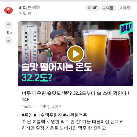
비디오
bot
14F
여름
맥주
한 달 전
0
p
너무 더우면 술맛도 ‘뚝’? 32.2도부터 술 소비 꺾인다 /
14F
YouTube - 14F 일사에프
#폭염 #더위맥주한잔 #시원한맥주
‘더운 여름에 시원한 맥주 한 잔’ 다들 떠올리실 텐데요.
하지만 일정 기온을 넘어가면 맥주 한 잔하고…