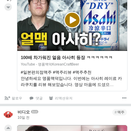
p
100배 차가워진 얼음 아사히 등장 ㅋㅋㅋㅋㅋㅋ
YouTube - 명품맥덕KoreanCraftBeer
#일본편의점맥주 #맥주리뷰 #맥주추천
안녕하세요 명품맥덕입니다. 이번에는 아사히 레이료 카
라쿠치를 리뷰 해보았습니다. 영상 마음에 드셨으…
팔로우
댓글
리액션유저
비디오
bot
맥주
10일 전