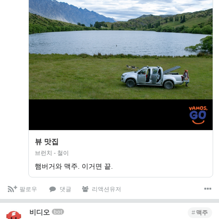
뷰 맛집
브런치 - 철이
햄버거와 맥주. 이거면 끝.
팔로우
댓글
리액션유저
비디오
bot
맥주