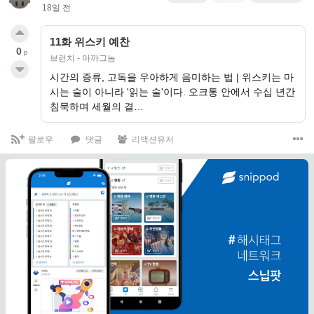
18일 전
11화 위스키 예찬
0
p
브런치 - 아까그놈
시간의 증류, 고독을 우아하게 음미하는 법 | 위스키는 마
시는 술이 아니라 '읽는 술'이다. 오크통 안에서 수십 년간
침묵하며 세월의 결…
팔로우
댓글
리액션유저