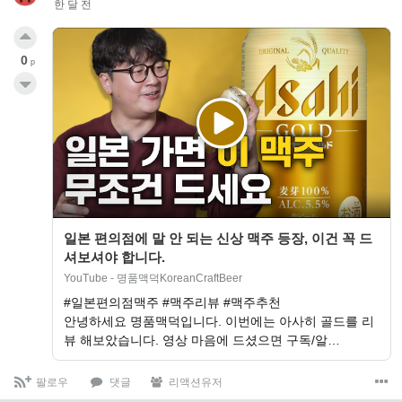
한 달 전
0
p
일본 편의점에 말 안 되는 신상 맥주 등장, 이건 꼭 드
셔보셔야 합니다.
YouTube - 명품맥덕KoreanCraftBeer
#일본편의점맥주 #맥주리뷰 #맥주추천
안녕하세요 명품맥덕입니다. 이번에는 아사히 골드를 리
뷰 해보았습니다. 영상 마음에 드셨으면 구독/알…
팔로우
댓글
리액션유저