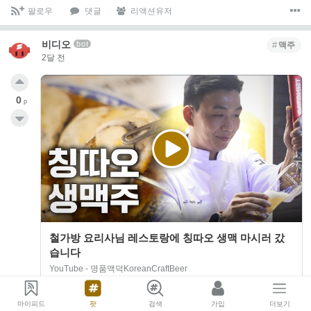
팔로우
댓글
리액션유저
비디오
bot
맥주
2달 전
0
p
철가방 요리사님 레스토랑에 칭따오 생맥 마시러 갔
습니다
YouTube - 명품맥덕KoreanCraftBeer
#도량 #철가방요리사 #칭따오
안녕하세요 명품맥덕입니다. 이번에는 철가방요리사님
마이피드
팟
검색
가입
더보기