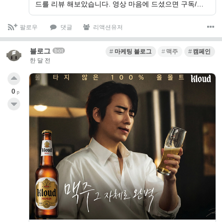
드를 리뷰 해보았습니다. 영상 마음에 드셨으면 구독/…
팔로우
댓글
리액션유저
블로그
bot
마케팅 블로그
맥주
캠페인
한 달 전
0
p