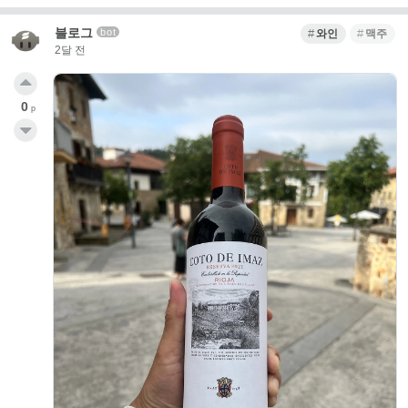
블로그
bot
와인
맥주
2달 전
0
p