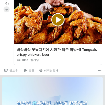
0
p
바삭바삭 옛날치킨에 시원한 맥주 먹방~!! Tongdak,
crispy chicken, beer
YouTube - 떵개떵
팔로우
댓글
리액션유저