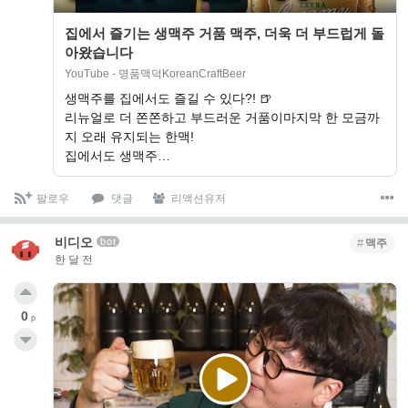
집에서 즐기는 생맥주 거품 맥주, 더욱 더 부드럽게 돌
아왔습니다
YouTube - 명품맥덕KoreanCraftBeer
생맥주를 집에서도 즐길 수 있다?! 🍺
리뉴얼로 더 쫀쫀하고 부드러운 거품이마지막 한 모금까
지 오래 유지되는 한맥!
집에서도 생맥주…
팔로우
댓글
리액션유저
비디오
bot
맥주
한 달 전
0
p