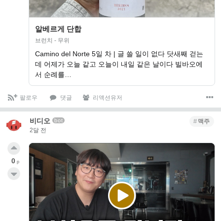
알베르게 단합
브런치 - 무위
Camino del Norte 5일 차 | 글 쓸 일이 없다 닷새째 걷는
데 어제가 오늘 같고 오늘이 내일 같은 날이다 빌바오에
서 순례를…
팔로우
댓글
리액션유저
비디오
bot
맥주
2달 전
0
p