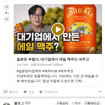
0
p
일본은 부럽다, 대기업에서 에일 맥주도 내주고
YouTube - 명품맥덕KoreanCraftBeer
#일본편의점맥주 #맥주리뷰 #맥주추천
안녕하세요 명품맥덕입니다. 이번에는 기린 굿 에일을 리
뷰 해보았습니다. 영상 마음에 드셨으면 구독/…
팔로우
댓글
리액션유저
블로그
bot
위스키
맥주
희석식 소주