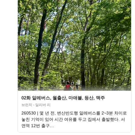
02화 알레버스, 월출산, 마애불, 등산, 맥주
브런치 - 딜리버 리
260530 | 몇 년 전, 변산반도행 알레버스를 2~3분 차이로
놓친 기억이 있어 시간 여유를 두고 집에서 출발했다. 서
면역 12번 출구…