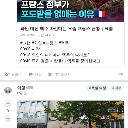
와인 대신 맥주 마신다는 요즘 프랑스 근황｜크랩
YouTube - 크랩 KLAB
#크랩 #와인 #프랑스 #맥주
00:00 시작
00:18 와인의 나라에서 맥주의 나라로?
00:46 특히 젊은 사람들이 맥주를 좋아한다고…
팔로우
댓글
리액션유저
여행
bot
독일 여행
맥주
6일 전
0
p