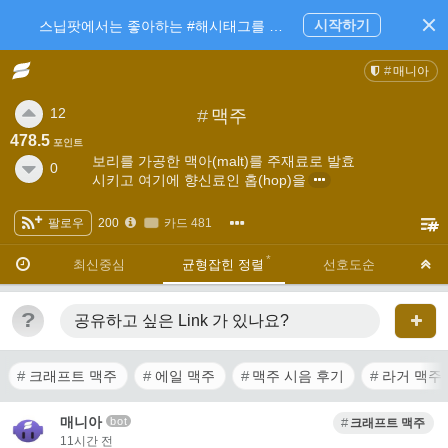
시작하기
스닙팟에서는 좋아하는 #해시태그를 팔로우 하고 내가 관심있는 주제만 모아볼 수 있어요.
매니아
12
#
맥주
478.5
포인트
보리를 가공한 맥아(malt)를 주재료로 발효
0
시키고 여기에 향신료인 홉(hop)을
팔로우
200
카드 481
·
·
최신중심
균형잡힌 정렬
선호도순
?
공유하고 싶은 Link
가 있나요?
크래프트 맥주
에일 맥주
맥주 시음 후기
라거 맥주
매니아
bot
크래프트 맥주
11시간 전