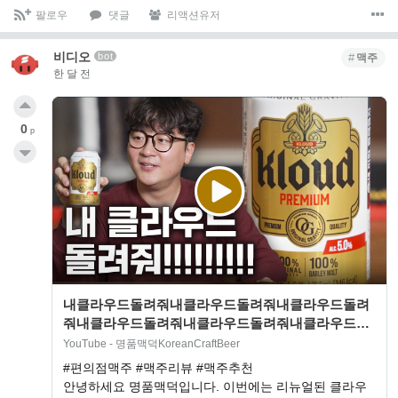
팔로우
댓글
리액션유저
비디오
bot
맥주
한 달 전
0
p
내클라우드돌려줘내클라우드돌려줘내클라우드돌려
줘내클라우드돌려줘내클라우드돌려줘내클라우드돌
려줘내클라우드돌려줘내클라우드돌려줘
YouTube - 명품맥덕KoreanCraftBeer
#편의점맥주 #맥주리뷰 #맥주추천
안녕하세요 명품맥덕입니다. 이번에는 리뉴얼된 클라우