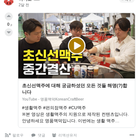
2달 전
0
p
초신선맥주에 대해 궁금하셨던 모든 것들 해명(?)합
니다
YouTube - 명품맥덕KoreanCraftBeer
#생활맥주 #편의점맥주 #CU맥주
※본 영상은 생활맥주의 지원으로 제작된 컨텐츠입니다.
안녕하세요 명품맥덕입니다. 이번에는 생활 맥주…
팔로우
댓글
리액션유저