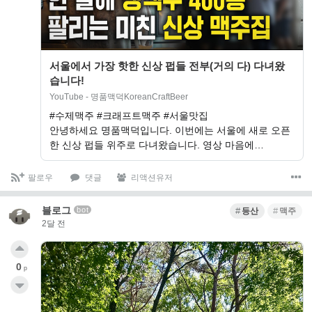
서울에서 가장 핫한 신상 펍들 전부(거의 다) 다녀왔
습니다!
YouTube - 명품맥덕KoreanCraftBeer
#수제맥주 #크래프트맥주 #서울맛집
안녕하세요 명품맥덕입니다. 이번에는 서울에 새로 오픈
한 신상 펍들 위주로 다녀왔습니다. 영상 마음에…
팔로우
댓글
리액션유저
블로그
bot
등산
맥주
2달 전
0
p