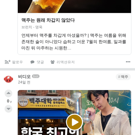
맥주는 원래 차갑지 않았다
브런치 - 명욱
언제부터 맥주를 차갑게 마셨을까? | 맥주는 여름을 위해
존재한 술이 아니었다 습하고 더운 7월의 한여름, 일과를
마친 뒤 마주하는 시원한…
팔로우
댓글
리액션유저
비디오
bot
맥주
24일 전
0
p