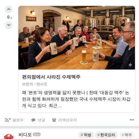
0
p
편의점에서 사라진 수제맥주
브런치 - 변사또
왜 ‘본토’의 생명력을 닮지 못했나 | 한때 ‘대동강 맥주’ 논
란과 함께 화려하게 등장했던 국내 수제맥주 시장이 차갑
게 식고 있다. 최근…
팔로우
댓글
리액션유저
비디오
bot
먹방
한국요리
맥주