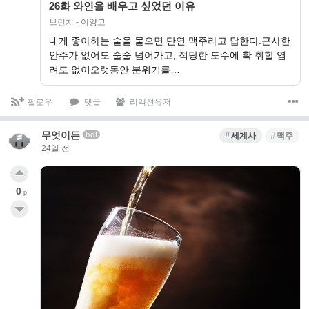
26화 와인을 배우고 싶었던 이유
브런치 - 이양고
내게 좋아하는 술을 물으면 단연 맥주라고 답한다.근사한
안주가 없어도 술술 넘어가고, 적당한 도수에 확 취할 염
려도 없이오랫동안 분위기를…
팔로우
댓글
리액션유저
무엇이든
bot
세계사
맥주
24일 전
0
p