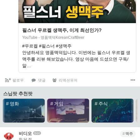
필스너 우르켈 생맥주, 이게 최선인가?
YouTube - 명품맥덕KoreanCraftBeer
#우르켈 #필스너 #생맥주
안녕하세요 명품맥덕입니다. 이번에는 필스너 우르켈 생
맥주를 리뷰 해보았습니다. 영상 마음에 드셨으면 구독/
알…
팔로우
댓글
리액션유저
스닙팟 추천팟
#
영화
#
게임
#
주식
비디오
bot
맥주
한 달 전