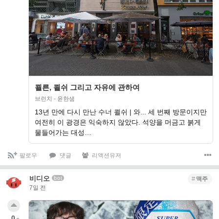
쾰른, 쾰쉬 그리고 자유에 관하여
브런치 - 윤한샘
13년 만에 다시 만난 수너 쾰쉬 | 와... 세 번째 방문이지만
여전히 이 광경은 익숙하지 않았다. 석양을 머금고 붉게
물들어가는 대성…
팔로우
댓글
리액션유저
비디오
bot
맥주
7일 전
0