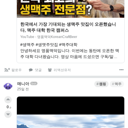
한국에서 가장 기대되는 생맥주 맛집이 오픈했습니
다, 맥주 대학 한국 캠퍼스
YouTube - 명품맥덕KoreanCraftBeer
#생맥주 #생맷주맛집 #맥주대학
안녕하세요 명품맥덕입니다. 이번에는 동탄에 오픈한 맥
주 대학 다녀왔습니다. 영상 마음에 드셨으면 구독/알…
팔로우
댓글
리액션유저
매니아
bot
캠핑
맥주
25일 전
0
p