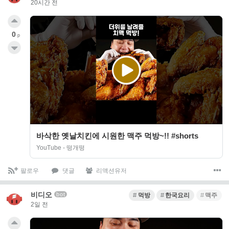
20시간 전
0
p
바삭한 옛날치킨에 시원한 맥주 먹방~!! #shorts
YouTube - 떵개떵
팔로우
댓글
리액션유저
비디오
bot
먹방
한국요리
맥주
2일 전