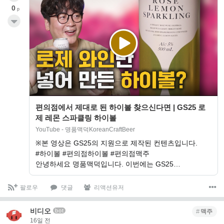
0
p
편의점에서 제대로 된 하이볼 찾으신다면 | GS25 로
제 레몬 스파클링 하이볼
YouTube - 명품맥덕KoreanCraftBeer
※본 영상은 GS25의 지원으로 제작된 컨텐츠입니다.
#하이볼 #편의점하이볼 #편의점맥주
안녕하세요 명품맥덕입니다. 이번에는 GS25…
팔로우
댓글
리액션유저
비디오
bot
맥주
16일 전