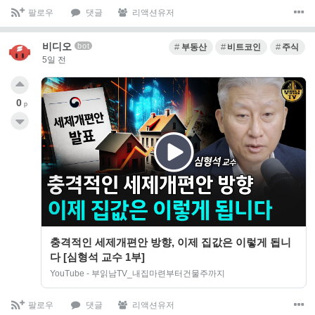
팔로우
댓글
리액션유저
비디오
bot
부동산
비트코인
주식
5일 전
0
p
충격적인 세제개편안 방향, 이제 집값은 이렇게 됩니
다 [심형석 교수 1부]
YouTube - 부읽남TV_내집마련부터건물주까지
팔로우
댓글
리액션유저