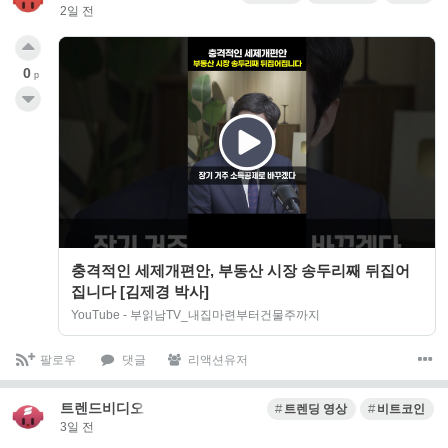
2일 전
0
p
충격적인 세제개편안, 부동산 시장 송두리째 뒤집어
집니다 [김제경 박사]
YouTube - 부읽남TV_내집마련부터건물주까지
팔로우
댓글
리액션유저
트렌드비디오
트렌딩 영상
비트코인
3일 전