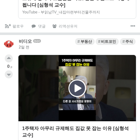
됩니다 [심형석 교수]
YouTube - 부읽남TV_내집마련부터건물주까지
팔로우
댓글
리액션유저
비디오
bot
부동산
비트코인
주식
2일 전
0
p
1주택자 아무리 규제해도 집값 못 잡는 이유 [심형석
교수]