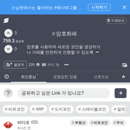
시작하기
스닙팟에서는 좋아하는 #해시태그를 팔로우 하고 내가 관심있는 주제만 모아볼 수 있어요.
재테크
3
#
암호화폐
759.3
포인트
암호를 사용하여 새로운 코인을 생성하거
0
나 거래를 안전하게 진행할 수 있도록
팔로우
226
카드 1k
·
·
최신중심
균형잡힌 정렬
선호도순
?
공유하고 싶은 Link
가 있나요?
비트코인
XRP
도지코인
스테이블코인
알트코
비디오
bot
부동산
비트코인
주식
4시간 전