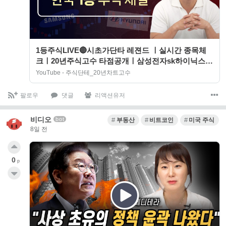
1등주식LIVE🔴시초가단타 레젼드 ㅣ실시간 종목체
크ㅣ20년주식고수 타점공개ㅣ삼성전자sk하이닉스
정밀분석[26년8월3일]#주식단테
YouTube - 주식단테_20년차트고수
팔로우
댓글
리액션유저
비디오
bot
부동산
비트코인
미국 주식
8일 전
0
p