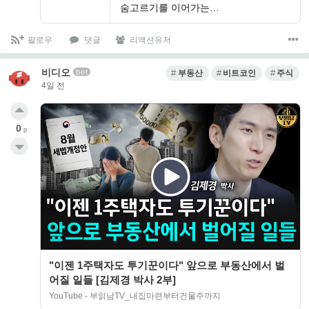
숨고르기를 이어가는…
팔로우
댓글
리액션유저
비디오
bot
부동산
비트코인
주식
4일 전
0
p
"이젠 1주택자도 투기꾼이다" 앞으로 부동산에서 벌
어질 일들 [김제경 박사 2부]
YouTube - 부읽남TV_내집마련부터건물주까지