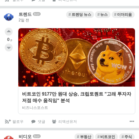
트렌드
bot
트렌딩 뉴스
뉴스
이더리움
2일 전
0
p
비트코인 9177만 원대 상승, 크립토퀀트 "고래 투자자
저점 매수 움직임" 분석
비즈니스포스트
팔로우
댓글
리액션유저
비디오
bot
부동산
비트코인
주식