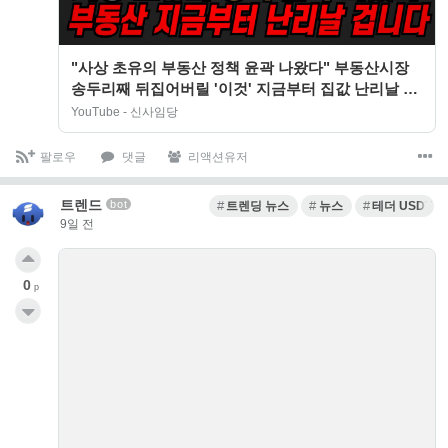
"사상 초유의 부동산 정책 윤곽 나왔다" 부동산시장
송두리째 뒤집어버릴 '이것' 지금부터 집값 난리날 겁
니다 (메디테라 / 1부)
YouTube - 신사임당
팔로우
댓글
리액션유저
트렌드
bot
트렌딩 뉴스
뉴스
테더 USDT
9일 전
0
p