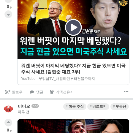
0
p
워렌 버핏이 마지막 베팅했다? 지금 현금 있으면 미국
주식 사세요 [김현준 대표 3부]
YouTube - 부읽남TV_내집마련부터건물주까지
팔로우
댓글
리액션유저
비디오
bot
미국 주식
비트코인
부동산
하루 전
0
p