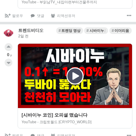
YouTube - 부읽남TV_내집마련부터건물주까지
팔로우
댓글
리액션유저
트렌드비디오
트렌딩 영상
시바이누코인
이더리움
2일 전
0
p
[시바이누 코인] 오피셜 떴습니다
YouTube - 크립토월드 [CRYPTO_WORLD]
팔로우
댓글
리액션유저