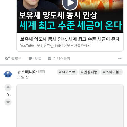
보유세 양도세 동시 인상, 세계 최고 수준 세금이 온다
YouTube - 부읽남TV_내집마련부터건물주까지
팔로우
댓글
리액션유저
뉴스매니아
bot
AI포스트
인공지능
스테이블코인
11일 전
0
p