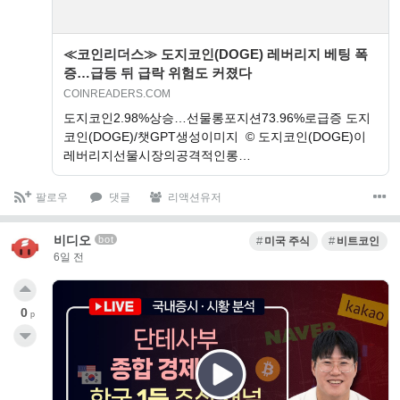
≪코인리더스≫ 도지코인(DOGE) 레버리지 베팅 폭
증…급등 뒤 급락 위험도 커졌다
COINREADERS.COM
도지코인2.98%상승…선물롱포지션73.96%로급증 도지
코인(DOGE)/챗GPT생성이미지 © 도지코인(DOGE)이
레버리지선물시장의공격적인롱…
팔로우
댓글
리액션유저
비디오
bot
미국 주식
비트코인
6일 전
0
p