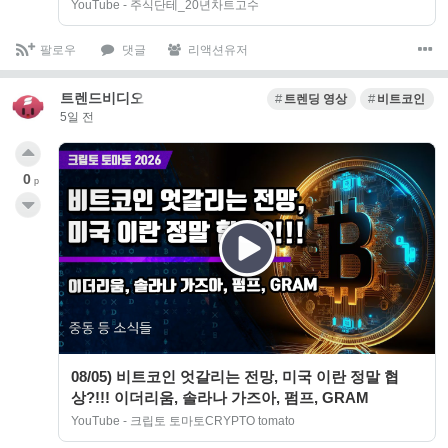
YouTube - 주식단테_20년차트고수
팔로우
댓글
리액션유저
트렌드비디오
트렌딩 영상
비트코인
5일 전
0
p
08/05) 비트코인 엇갈리는 전망, 미국 이란 정말 협
상?!!! 이더리움, 솔라나 가즈아, 펌프, GRAM
YouTube - 크립토 토마토CRYPTO tomato