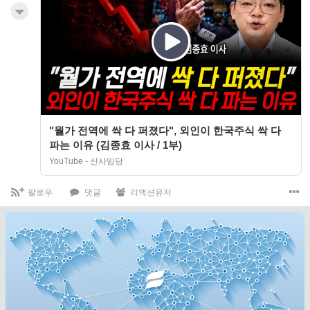
"월가 전역에 싹 다 퍼졌다", 외인이 한국주식 싹 다
파는 이유 (김종효 이사 / 1부)
YouTube - 신사임당
팔로우
댓글
리액션유저