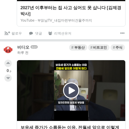
2027년 이후부터는 집 사고 싶어도 못 삽니다 [김제경
박사]
YouTube - 부읽남TV_내집마련부터건물주까지
팔로우
댓글
리액션유저
비디오
bot
부동산
비트코인
주식
하루 전
0
p
보유세 증가가 소름돋는 이유, 전월세 앞으로 이렇게