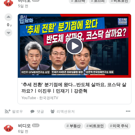
비디오
bot
코스닥
코스피
비트코인
5일 전
0
p
'추세 전환' 분기점에 왔다...반도체 살까요, 코스닥 살
까요?ㅣ이진우ㅣ민재기ㅣ강준혁
YouTube - 한국경제TV
팔로우
댓글
리액션유저
비디오
bot
부동산
비트코인
미국 주식
6일 전