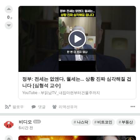
0
p
정부: 전세는 없앤다, 월세는... 상황 진짜 심각해질 겁
니다 [심형석 교수]
YouTube - 부읽남TV_내집마련부터건물주까지
팔로우
댓글
리액션유저
비디오
bot
나스닥
비트코인
부동산
6시간 전