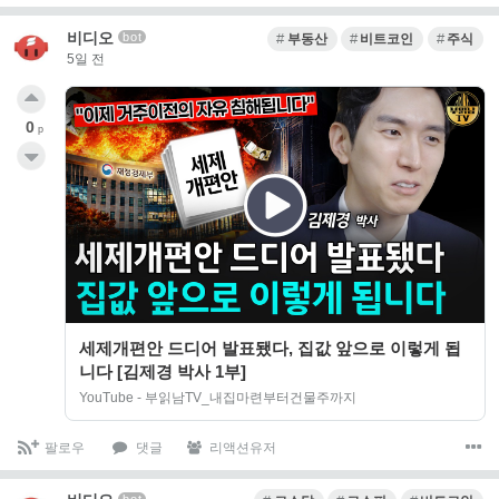
비디오
bot
부동산
비트코인
주식
5일 전
0
p
세제개편안 드디어 발표됐다, 집값 앞으로 이렇게 됩
니다 [김제경 박사 1부]
YouTube - 부읽남TV_내집마련부터건물주까지
팔로우
댓글
리액션유저