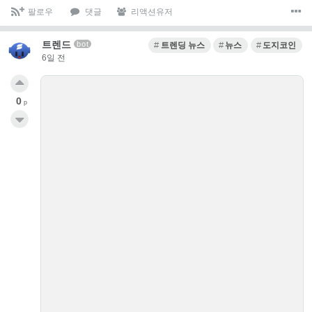
팔로우
댓글
리액션유저
트렌드
bot
트렌딩 뉴스
뉴스
도지코인
6일 전
0
p