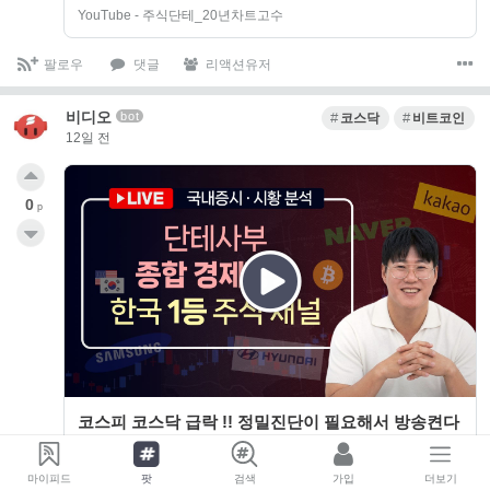
주식단테
YouTube - 주식단테_20년차트고수
팔로우
댓글
리액션유저
비디오
bot
코스닥
비트코인
12일 전
0
p
코스피 코스닥 급락 !! 정밀진단이 필요해서 방송켠다
ㅣ코스닥 거래대금 '반토막ㅣ 대책 마련이 시급합니
다ㅣ2026.07.28(화)
YouTube - 주식단테_20년차트고수
마이피드
팟
검색
가입
더보기