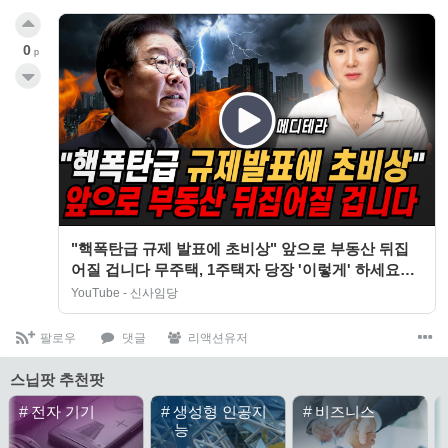
0
p
"핵폭탄급 규제 발표에 초비상" 앞으로 부동산 뒤집
어질 겁니다 무주택, 1주택자 당장 '이렇게' 하세요
(메디테라 / 1부)
YouTube - 신사임당
팔로우
댓글
리액션유저
스닙팟 추천팟
#
전자 기기
#
생성형 인공지
#
비즈니스
능