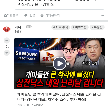
📌 신사임당은 다양한 전…
팔로우
댓글
리액션유저
비디오
bot
미국 주식
비트코인
부동산
4일 전
0
p
개미들만 큰 착각에 빠졌다, 삼전닉스 내일 난리날 겁
니다 (김민규 대표, 차영주 소장 / 투자 특집)
YouTube - 신사임당