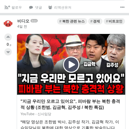
팔로우
댓글
리액션유저
비디오
bot
북한 관련 뉴스
경제
비트코인
4일 전
0
p
"지금 우리만 모르고 있어요", 피바람 부는 북한 충격
적 상황 (조한범, 김금혁, 김주성 / 북한 특집)
YouTube - 신사임당
*해당 영상은 조한범 박사, 김주성 작가, 김금혁 작가, 이
슈임당님의 북한에 대한 영상으로 기획한 방송입니다.