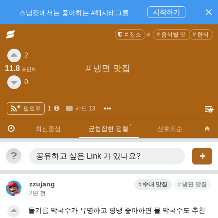
시작하기
스닙팟에서는 좋아하는 #해시태그를 팔로우 하고 내가 관심있는 주제만 모아볼 수 있어요.
장소
음식별 맛집
한식
2
#
냉면 맛집
11.8
포인트
0
팔로우
1
카드 13
·
·
최신중심
균형잡힌 정렬
선호도순
?
공유하고 싶은 Link
가 있나요?
zzujang
수내 맛집
냉면 맛집
2년 전
들기름 막국수가 유명하고 평냉 좋아하면 물 막국수도 추천