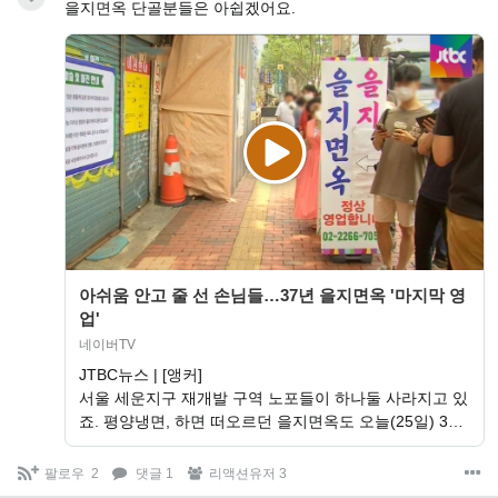
을지면옥 단골분들은 아쉽겠어요.
아쉬움 안고 줄 선 손님들…37년 을지면옥 '마지막 영
업'
네이버TV
JTBC뉴스 | [앵커]
서울 세운지구 재개발 구역 노포들이 하나둘 사라지고 있
죠. 평양냉면, 하면 떠오르던 을지면옥도 오늘(25일) 3…
팔로우
2
댓글 1
리액션유저 3