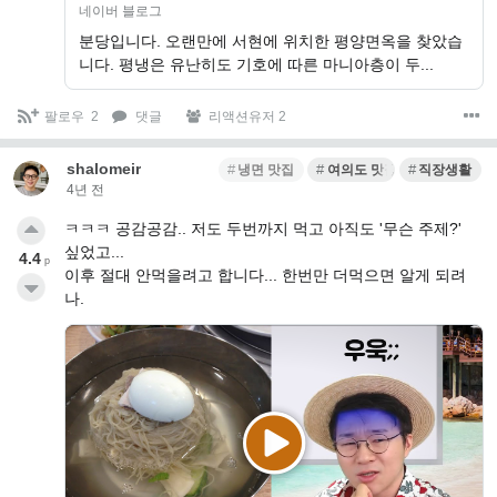
네이버 블로그
분당입니다. 오랜만에 서현에 위치한 평양면옥을 찾았습
니다. 평냉은 유난히도 기호에 따른 마니아층이 두...
팔로우
2
댓글
리액션유저 2
shalomeir
냉면 맛집
여의도 맛집
직장생활
4년 전
ㅋㅋㅋ 공감공감.. 저도 두번까지 먹고 아직도 '무슨 주제?'
싶었고...
4.4
p
이후 절대 안먹을려고 합니다... 한번만 더먹으면 알게 되려
나.