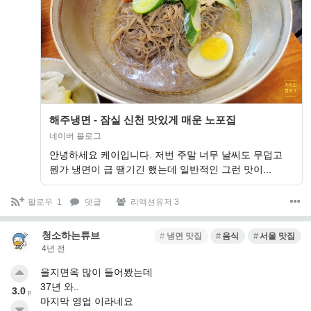
해주냉면 - 잠실 신천 맛있게 매운 노포집
네이버 블로그
안녕하세요 케이입니다. 저번 주말 너무 날씨도 무덥고
뭔가 냉면이 급 땡기긴 했는데 일반적인 그런 맛이...
팔로우
1
댓글
리액션유저 3
청소하는튜브
냉면 맛집
음식
서울 맛집
4년 전
을지면옥 많이 들어봤는데
37년 와..
3.0
p
마지막 영업 이라네요