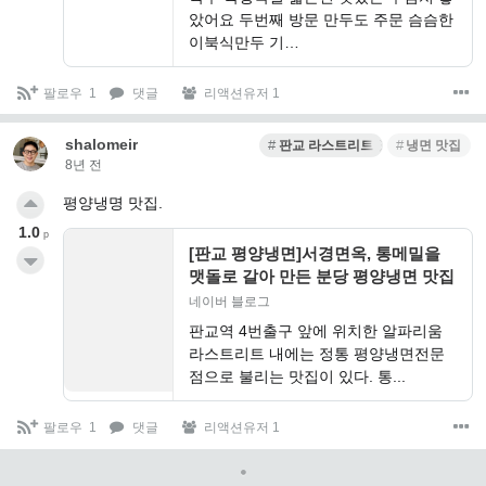
았어요 두번째 방문 만두도 주문 슴슴한
이북식만두 기…
팔로우
1
댓글
리액션유저 1
shalomeir
판교 라스트리트 맛집
냉면 맛집
8년 전
평양냉명 맛집.
1.0
p
[판교 평양냉면]서경면옥, 통메밀을
맷돌로 갈아 만든 분당 평양냉면 맛집
네이버 블로그
판교역 4번출구 앞에 위치한 알파리움
라스트리트 내에는 정통 평양냉면전문
점으로 불리는 맛집이 있다. 통...
팔로우
1
댓글
리액션유저 1