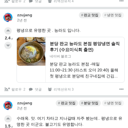
팔로우
2
댓글
리액션유저 4
zzujang
판교 맛집
냉면 맛집
2년 전
평냉으로 유명한 곳 . 능라도 입니다.
2.4
p
분당 판교 능라도 본점 평양냉면 솔직
후기 (수요미식회 출연)
네이버 블로그
분당 판교 능라도 본점 -매일
11:00~21:30 (라스트 오더 20:40) 올해
첫 평냉으로 분당에 친구네집에 간김...
팔로우
2
댓글
리액션유저 3
zzujang
판교 맛집
분당 맛집
냉면 맛집
2년 전
수래옥. 앗. 여기 차타고 지나갈때 자주 봤는데.. 평냉으로 유
명한 곳 이군요. 불고기도 유명합니다.
1.5
p