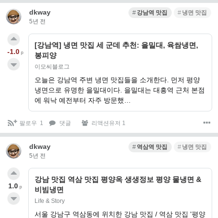
dkway
강남역 맛집
냉면 맛집
5년 전
[강남역] 냉면 맛집 세 군데 추천: 을밀대, 육쌈냉면,
-1.0
p
봉피양
이모씨블로그
오늘은 강남역 주변 냉면 맛집들을 소개한다. 먼저 평양
냉면으로 유명한 을밀대이다. 을밀대는 대흥역 근처 본점
에 워낙 예전부터 자주 방문했…
팔로우
1
댓글
리액션유저 1
dkway
역삼역 맛집
냉면 맛집
5년 전
강남 맛집 역삼 맛집 평양옥 생생정보 평양 물냉면 &
1.0
p
비빔냉면
Life & Story
서울 강남구 역삼동에 위치한 강남 맛집 / 역삼 맛집 '평양