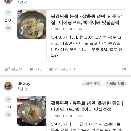
5년 전
평양면옥 본점 - 장충동 냉면, 만두 맛
1.0
p
집 | 다이닝코드, 빅데이터 맛집검색
DININGCODE.COM
맛4.3, 가격3.4, 친절3.4 깔끔한 육수 그
리고 메밀면~ 만두도 크고 아주 맛있습
니다 매일 오전 11시 - 오후 9시 30분 편
육(3…
팔로우
1
댓글
리액션유저 1
dkway
냉면 맛집
서울 맛집
5년 전
필동면옥 - 충무로 냉면, 물냉면 맛집 |
1.0
p
다이닝코드, 빅데이터 맛집검색
DININGCODE.COM
맛4.4, 가격3.1, 친절3.4 역시 소문대로
육수 육향작렬 얇은면 맛있는 무김치 좋