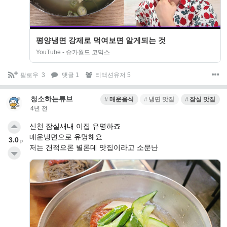
평양냉면 강제로 먹여보면 알게되는 것
YouTube - 슈카월드 코믹스
팔로우
3
댓글 1
리액션유저 5
청소하는튜브
매운음식
냉면 맛집
잠실 맛집
4년 전
신천 잠실새내 이집 유명하죠
매운냉면으로 유명해요
3.0
p
저는 갠적으론 별론데 맛집이라고 소문난