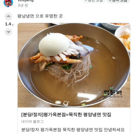
냉면 맛집
정자 맛집
2년 전
평냥냉면 으로 유명한 곳
1.4
p
[분당/정자]평가옥본점=묵직한 평양냉면 맛집
네이버 블로그
분당/정자 평가옥본점 묵직한 평양냉면 맛집 안녕하세요