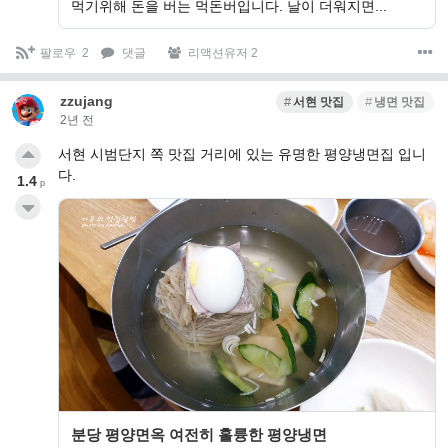
먹기위해 돈을 버는 먹돈버입니다. 날이 더워지면...
팔로우
2
댓글
리액션유저 2
zzujang
서현 맛집
냉면 맛집
2년 전
서현 시범단지 쪽 맛집 거리에 있는 유명한 평양냉면집 입니
다.
1.4
p
분당 평양면옥 여전히 훌륭한 평양냉면