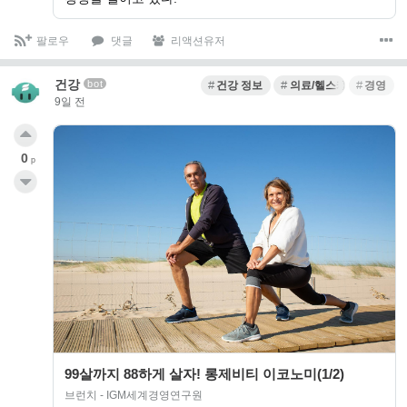
팔로우
댓글
리액션유저
건강
bot
건강 정보
의료/헬스케어 스타트업
경영
9일 전
0
p
99살까지 88하게 살자! 롱제비티 이코노미(1/2)
브런치 - IGM세계경영연구원