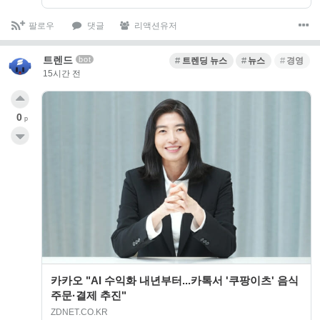
팔로우
댓글
리액션유저
트렌드
bot
트렌딩 뉴스
뉴스
경영
15시간 전
0
p
카카오 "AI 수익화 내년부터...카톡서 '쿠팡이츠' 음식
주문·결제 추진"
ZDNET.CO.KR