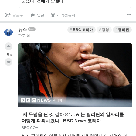
굳었다. 선배가 말했다. "…
팔로우
댓글
리액션유저
뉴스
bot
BBC 코리아
경영
필리핀
하루 전
0
p
'제 무덤을 판 것 같아요' ... AI는 필리핀의 일자리를
어떻게 파괴시켰나 - BBC News 코리아
BBC.COM