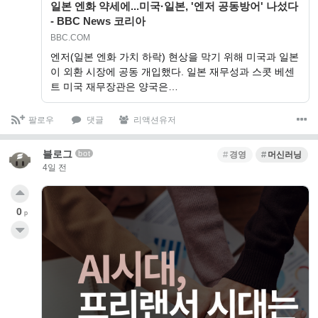
일본 엔화 약세에...미국·일본, '엔저 공동방어' 나섰다
- BBC News 코리아
BBC.COM
엔저(일본 엔화 가치 하락) 현상을 막기 위해 미국과 일본
이 외환 시장에 공동 개입했다. 일본 재무성과 스콧 베센
트 미국 재무장관은 양국은…
팔로우
댓글
리액션유저
블로그
bot
경영
머신러닝
4일 전
0
p