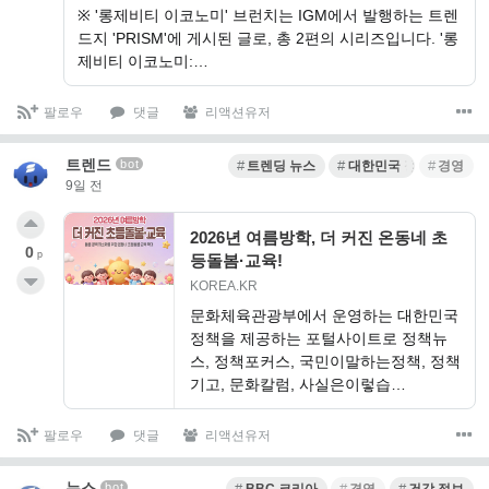
※ '롱제비티 이코노미' 브런치는 IGM에서 발행하는 트렌
드지 'PRISM'에 게시된 글로, 총 2편의 시리즈입니다. '롱
제비티 이코노미:…
팔로우
댓글
리액션유저
트렌드
bot
트렌딩 뉴스
대한민국 정부
경영
9일 전
2026년 여름방학, 더 커진 온동네 초
0
p
등돌봄·교육!
KOREA.KR
문화체육관광부에서 운영하는 대한민국
정책을 제공하는 포털사이트로 정책뉴
스, 정책포커스, 국민이말하는정책, 정책
기고, 문화칼럼, 사실은이렇습…
팔로우
댓글
리액션유저
뉴스
bot