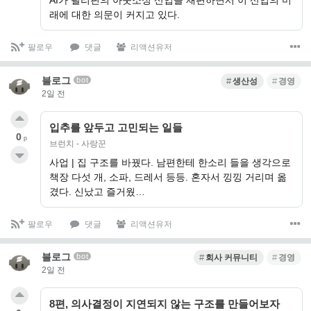
AI가 필리핀의 아웃소싱 산업을 재편하면서 이 산업의 미
래에 대한 의문이 커지고 있다.
팔로우
댓글
리액션유저
블로그
bot
생산성
경영
2일 전
입추를 앞두고 고민되는 일들
0
p
브런치 - 사랑꾼
사업 | 집 구조를 바꿨다. 남편한테 한소리 들을 생각으로
책장 다섯 개, 소파, 드레서 등등. 혼자서 낑낑 거리며 옮
겼다. 신났고 즐거웠…
팔로우
댓글
리액션유저
블로그
bot
회사 커뮤니티
경영
2일 전
8편, 의사결정이 지연되지 않는 구조를 만들어보자