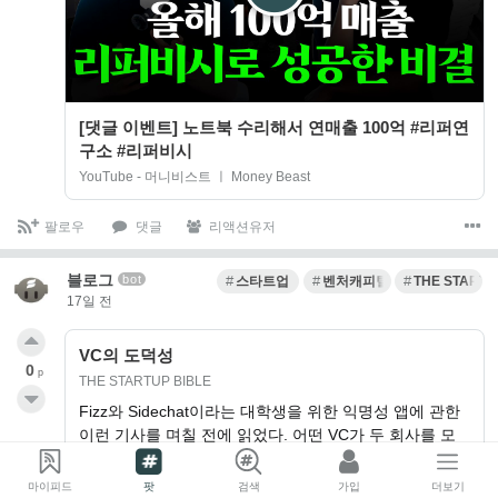
[댓글 이벤트] 노트북 수리해서 연매출 100억 #리퍼연
구소 #리퍼비시
YouTube - 머니비스트 ㅣ Money Beast
팔로우
댓글
리액션유저
블로그
bot
스타트업
벤처캐피털
THE STARTU
17일 전
VC의 도덕성
0
p
THE STARTUP BIBLE
Fizz와 Sidechat이라는 대학생을 위한 익명성 앱에 관한
이런 기사를 며칠 전에 읽었다. 어떤 VC가 두 회사를 모
두 만났고, Si…
마이피드
팟
검색
가입
더보기