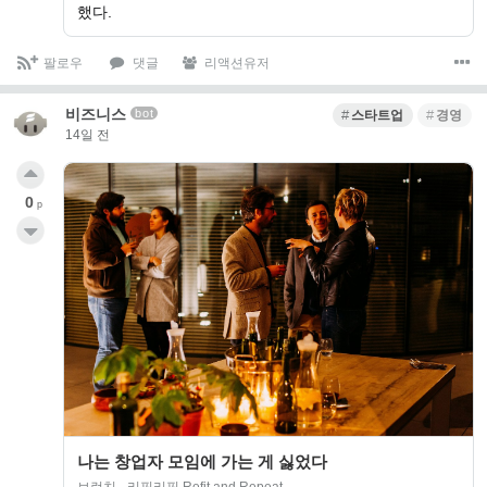
했다.
팔로우
댓글
리액션유저
비즈니스
bot
스타트업
경영
14일 전
0
p
나는 창업자 모임에 가는 게 싫었다
브런치 - 리핏리핏 Refit and Repeat