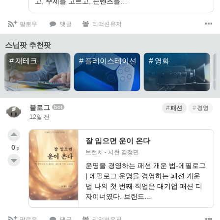
고, 주제를 고르고, 콘텐츠를…
팔로우
댓글
리액션유저
스닙팟 추천팟
#
재테크
#
플레이스테이션
#
영화
블로그
bot
패션
경영
12일 전
잘 입으면 운이 온다
0
p
브런치 - 서현 김정민
운명을 경영하는 패션 개운 법-에필로그
| 에필로그 ​운명을 경영하는 패션 개운
법 나의 첫 번째 직업은 대기업 패션 디
자이너였다. 브랜드…
팔로우
댓글
리액션유저