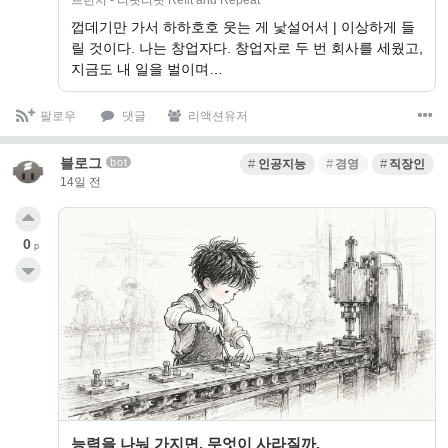
껍데기만 가서 하하호호 웃는 게 낯설어서 | 이상하게 들
릴 것이다. 나는 창업자다. 창업자로 두 번 회사를 세웠고,
지금도 내 일을 벌이며…
팔로우
댓글
리액션유저
블로그
bot
인공지능
경영
직장인
14일 전
0
p
능력을 나눠 가지면, 무엇이 사라질까.