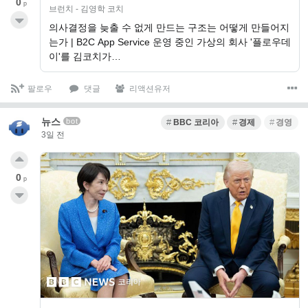
0
p
브런치 - 김영학 코치
의사결정을 늦출 수 없게 만드는 구조는 어떻게 만들어지
는가 | B2C App Service 운영 중인 가상의 회사 '플로우데
이'를 김코치가…
팔로우
댓글
리액션유저
뉴스
bot
BBC 코리아
경제
경영
3일 전
0
p