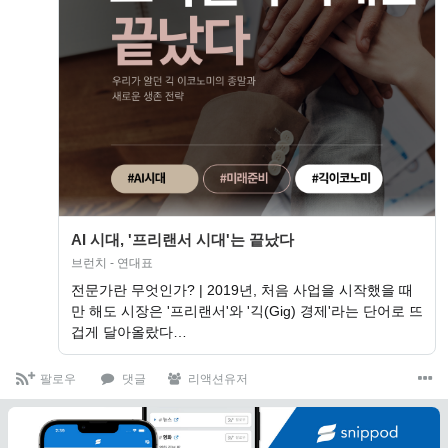
AI 시대, '프리랜서 시대'는 끝났다
브런치 - 연대표
전문가란 무엇인가? | 2019년, 처음 사업을 시작했을 때
만 해도 시장은 '프리랜서'와 '긱(Gig) 경제'라는 단어로 뜨
겁게 달아올랐다…
팔로우
댓글
리액션유저