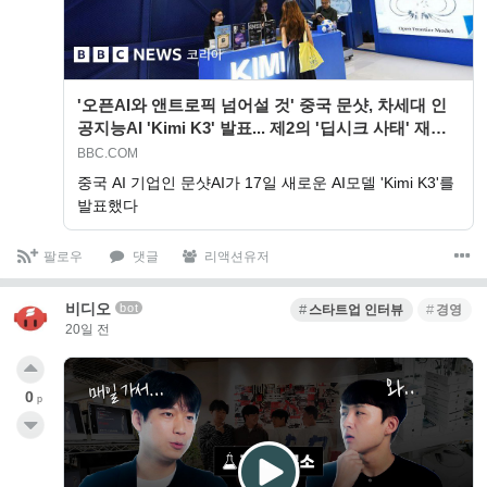
'오픈AI와 앤트로픽 넘어설 것' 중국 문샷, 차세대 인
공지능AI 'Kimi K3' 발표... 제2의 '딥시크 사태' 재현
될까? - BBC…
BBC.COM
중국 AI 기업인 문샷AI가 17일 새로운 AI모델 'Kimi K3'를
발표했다
팔로우
댓글
리액션유저
비디오
bot
스타트업 인터뷰
경영
20일 전
0
p