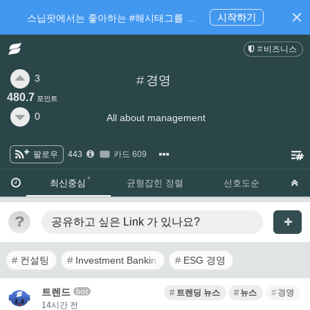
시작하기
스닙팟에서는 좋아하는 #해시태그를 팔로우 하고 내가 관심있는 주제만 모아볼 수 있어요.
비즈니스
3
#
경영
480.7
포인트
0
All about management
팔로우
443
카드 609
·
·
최신중심
균형잡힌 정렬
선호도순
?
공유하고 싶은 Link
가 있나요?
컨설팅
Investment Banking
ESG 경영
트렌드
bot
트렌딩 뉴스
뉴스
경영
14시간 전