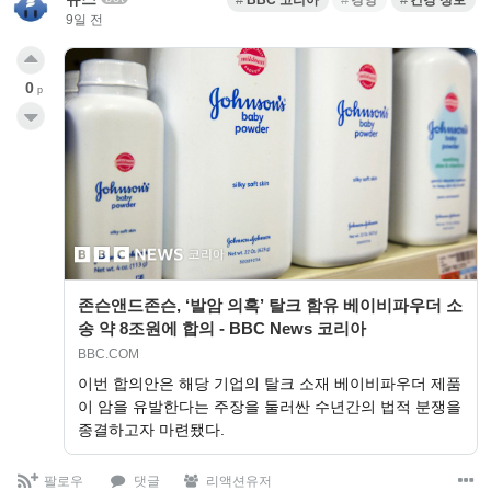
BBC 코리아
경영
건강 정보
9일 전
0
p
존슨앤드존슨, ‘발암 의혹’ 탈크 함유 베이비파우더 소
송 약 8조원에 합의 - BBC News 코리아
BBC.COM
이번 합의안은 해당 기업의 탈크 소재 베이비파우더 제품
이 암을 유발한다는 주장을 둘러싼 수년간의 법적 분쟁을
종결하고자 마련됐다.
팔로우
댓글
리액션유저