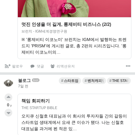
멋진 인생을 더 길게, 롱제비티 비즈니스 (2/2)
브런치 - IGM세계경영연구원
※ '롱제비티 이코노미' 브런치는 IGM에서 발행하는 트렌
드지 'PRISM'에 게시된 글로, 총 2편의 시리즈입니다. '롱
제비티 이코노미의…
팔로우
댓글
리액션유저
블로그
bot
스타트업
벤처캐피털
THE STARTU
7일 전
책임 회피하기
0
p
THE STARTUP BIBLE
오지큐 신철호 대표님과 이 회사의 투자자들 간의 갈등이
스타트업 생태계에서 요새 큰 이슈가 됐다. 나는 신철호
대표님을 과거에 뵌 적은 있…