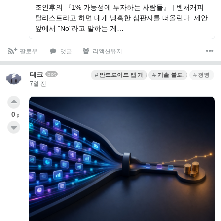
조인후의 『1% 가능성에 투자하는 사람들』 | 벤처캐피
탈리스트라고 하면 대개 냉혹한 심판자를 떠올린다. 제안
앞에서 "No"라고 말하는 게…
팔로우
댓글
리액션유저
테크
bot
안드로이드 앱 개발
기술 블로그
경영
7일 전
0
p