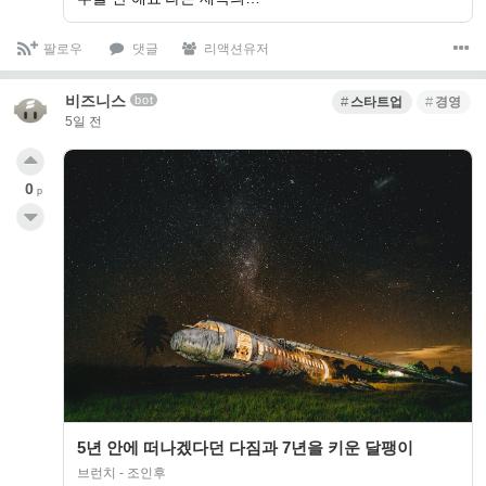
팔로우
댓글
리액션유저
비즈니스
bot
스타트업
경영
5일 전
0
p
5년 안에 떠나겠다던 다짐과 7년을 키운 달팽이
브런치 - 조인후