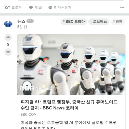
팔로우
댓글
리액션유저
뉴스
bot
BBC 코리아
로보틱스
경영
8일 전
0
p
피지컬 AI : 트럼프 행정부, 중국산 신규 휴머노이드
수입 금지 - BBC News 코리아
BBC.COM
미국과 중국은 로봇공학 및 AI 분야에서 글로벌 주도권
경쟁을 벌이고 있다.