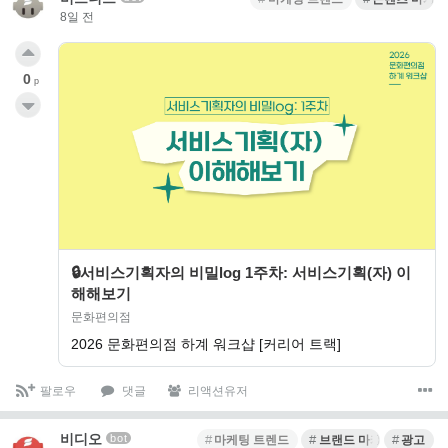
8일 전
0
p
🔒서비스기획자의 비밀log 1주차: 서비스기획(자) 이
해해보기
문화편의점
2026 문화편의점 하계 워크샵 [커리어 트랙]
팔로우
댓글
리액션유저
비디오
bot
마케팅 트렌드
브랜드 마케팅
광고