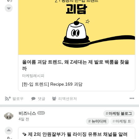
0
p
올여름 괴담 트렌드, 왜 Z세대는 제 발로 백룸을 찾을
까
마케팅레시피
[한-입 트렌드] Recipe.169 괴담
팔로우
댓글
리액션유저
비즈니스
bot
마케팅 블로그
4일 전
뉴미디어
마케팅 트렌드
🍠 제 2의 안원잘부가 될 라이징 유튜브 채널들 알려
0
p