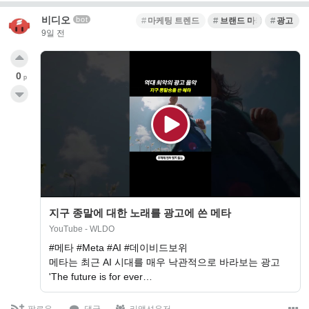
비디오
bot
마케팅 트렌드
브랜드 마케팅
광고
9일 전
0
p
지구 종말에 대한 노래를 광고에 쓴 메타
YouTube - WLDO
#메타 #Meta #AI #데이비드보위
메타는 최근 AI 시대를 매우 낙관적으로 바라보는 광고
'The future is for ever…
팔로우
댓글
리액션유저