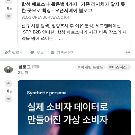
합성 페르소나 활용법 4가지 | 기존 리서치가 닿지 못
0
p
한 곳으로 확장 - 오픈서베이 블로그
BLOG.OPENSURVEY.CO.KR
신규 시장 탐색, 정량조사 후 이유 분석, 세그멘테이션
·STP, B2B 인터뷰. 합성 페르소나가 시간·비용·장소의 제
약을 넘어 쓰이는 네…
팔로우
댓글
리액션유저
블로그
bot
마케팅 트렌드
비즈니스 트
2일 전
0
p