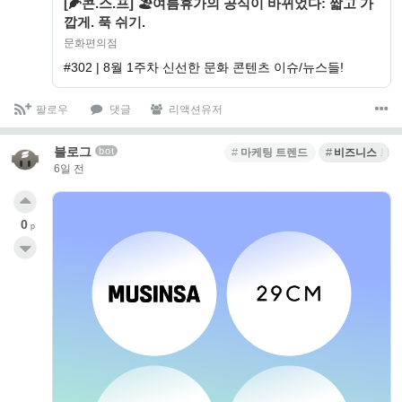
[🌽콘.스.프] 🏖️여름휴가의 공식이 바뀌었다: 짧고 가
깝게. 푹 쉬기.
문화편의점
#302 | 8월 1주차 신선한 문화 콘텐츠 이슈/뉴스들!
팔로우
댓글
리액션유저
블로그
bot
마케팅 트렌드
비즈니스 트
6일 전
0
p