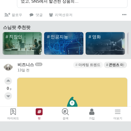
었고, SNS에서 발견한 상품의…
팔로우
댓글
리액션유저
스닙팟 추천팟
#
직장인
#
인공지능
#
영화
비즈니스
bot
마케팅 트렌드
콘텐츠 마케팅
13일 전
0
p
마이피드
팟
검색
가입
더보기