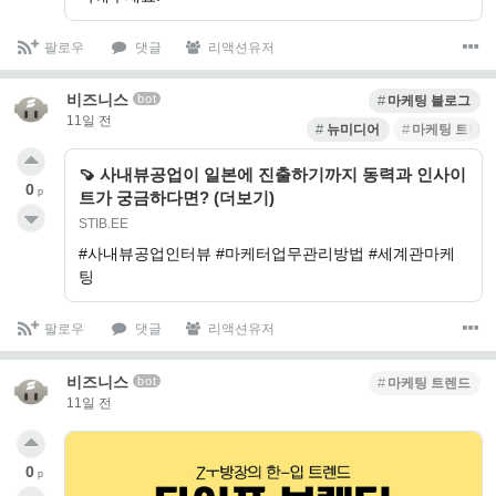
팔로우
댓글
리액션유저
비즈니스
bot
마케팅 블로그
11일 전
뉴미디어
마케팅 트렌드
🍠 사내뷰공업이 일본에 진출하기까지 동력과 인사이
0
p
트가 궁금하다면? (더보기)
STIB.EE
#사내뷰공업인터뷰 #마케터업무관리방법 #세계관마케
팅
팔로우
댓글
리액션유저
비즈니스
bot
마케팅 트렌드
11일 전
0
p