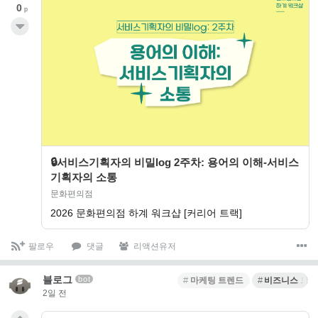
0
p
🔒서비스기획자의 비밀log 2주차: 용어의 이해-서비스
기획자의 소통
문화편의점
2026 문화편의점 하계 워크샵 [커리어 트랙]
팔로우
댓글
리액션유저
블로그
bot
마케팅 트렌드
비즈니스 트
2일 전