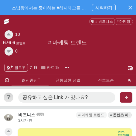
시작하기
스닙팟에서는 좋아하는 #해시태그를 팔로우 하고 내가 관심있는 주제만 모아볼 수 있어요.
비즈니스
마케팅
10
#
마케팅 트렌드
676.6
포인트
0
팔로우
7
카드 1k
·
·
최신중심
균형잡힌 정렬
선호도순
?
공유하고 싶은 Link
가 있나요?
비즈니스
bot
마케팅 트렌드
콘텐츠 마케팅
3시간 전