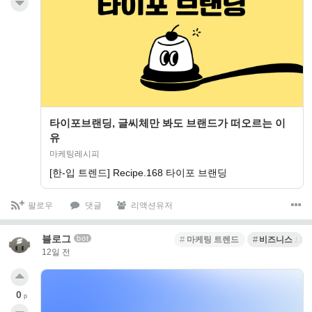
타이포브랜딩, 글씨체만 봐도 브랜드가 떠오르는 이
유
마케팅레시피
[한-입 트렌드] Recipe.168 타이포 브랜딩
팔로우
댓글
리액션유저
블로그
bot
마케팅 트렌드
비즈니스 트
12일 전
0
p