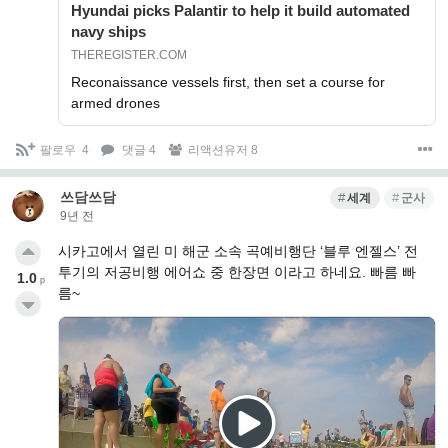
Hyundai picks Palantir to help it build automated
navy ships
THEREGISTER.COM
Reconaissance vessels first, then set a course for
armed drones
팔로우
4
댓글 4
리액션유저 8
쓰담쓰담
세계
군사
9년 전
시카고에서 열린 미 해군 소속 곡예비행단 ‘블루 엔젤스’ 전
투기의 저공비행 에어쇼 중 한장면 이라고 하네요. 빠름 빠
1.0
p
름~