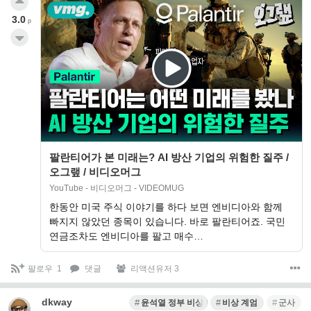
3.0
p
팔란티어가 본 미래는? AI 방산 기업의 위험한 질주 /
오그랲 / 비디오머그
YouTube - 비디오머그 - VIDEOMUG
한동안 미국 주식 이야기를 하다 보면 엔비디아와 함께
빠지지 않았던 종목이 있습니다. 바로 팔란티어죠. 국민
연금조차도 엔비디아를 팔고 매수…
팔로우
1
댓글
리액션유저 3
dkway
윤석열 정부 비상계엄
비상 계엄
군사