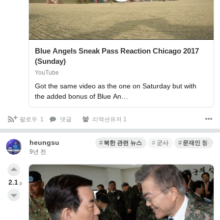
Blue Angels Sneak Pass Reaction Chicago 2017
(Sunday)
YouTube
Got the same video as the one on Saturday but with
the added bonus of Blue An…
팔로우
1
댓글
리액션유저 1
heungsu
북한 관련 뉴스
군사
문재인 정부
9년 전
2.1
p