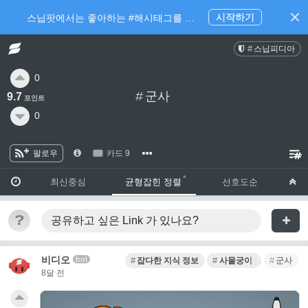
시작하기
스닙팟에서는 좋아하는 #해시태그를 팔로우 하고 내가 관심있는 주제만 모아볼 수 있어요.
스닙피디아
0
#
군사
9.7
포인트
0
팔로우
카드 9
·
·
최신중심
균형잡힌 정렬
선호도순
?
공유하고 싶은 Link
가 있나요?
비디오
bot
잡다한 지식 정보
사물궁이 잡학지식
군사
8달 전