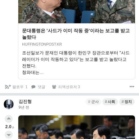
문대통령은 '사드가 이미 작동 중'이라는 보고를 받고
놀랐다
HUFFINGTONPOST.KR
조선일보가 문재인 대통령이 한민구 장관으로부터 "사드
레이더가 이미 작동하고 있다"는 보고를 받고 놀랐다고
전했다.
청와대는…
팔로우
1
댓글
리액션유저 3
김진형
군사
사회
정치
9년 전
2.0
p