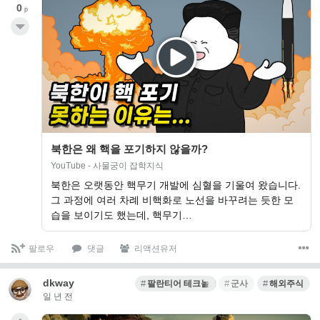
0
p
북한은 왜 핵을 포기하지 않을까?
YouTube - 사물궁이 잡학지식
북한은 오랫동안 핵무기 개발에 심혈을 기울여 왔습니다.
그 과정에 여러 차례 비핵화로 노선을 바꾸려는 듯한 모
습을 보이기도 했는데, 핵무기…
팔로우
댓글
리액션유저
dkway
팔란티어 테크놀로지
군사
해외주식
일 년 전