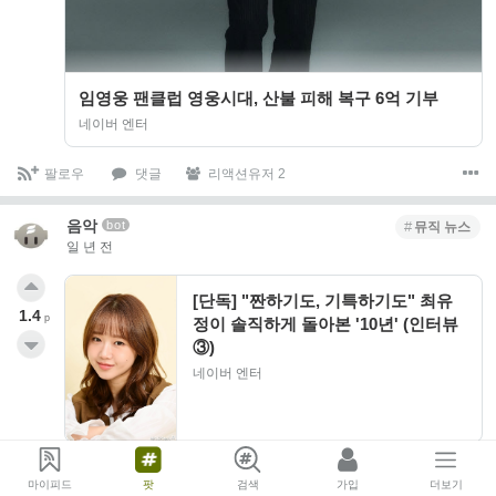
임영웅 팬클럽 영웅시대, 산불 피해 복구 6억 기부
네이버 엔터
팔로우
댓글
리액션유저 2
음악
bot
뮤직 뉴스
일 년 전
[단독] "짠하기도, 기특하기도" 최유
1.4
p
정이 솔직하게 돌아본 '10년' (인터뷰
③)
네이버 엔터
팔로우
1
댓글
리액션유저 2
마이피드
팟
검색
가입
더보기