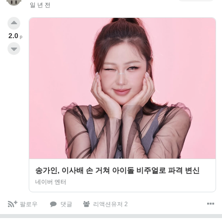
일 년 전
2.0
p
송가인, 이사배 손 거쳐 아이돌 비주얼로 파격 변신
네이버 엔터
팔로우
댓글
리액션유저 2