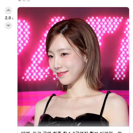
2.0
p