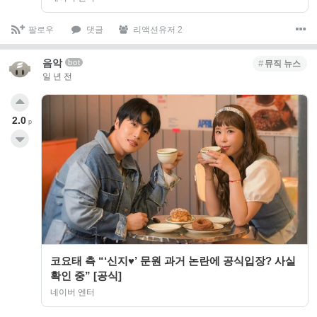
팔로우
댓글
리액션유저 2
음악
bot
뮤직 뉴스
일 년 전
2.0
p
코요태 측 “‘신지♥’ 문원 과거 논란에 공식입장? 사실
확인 중” [공식]
네이버 엔터