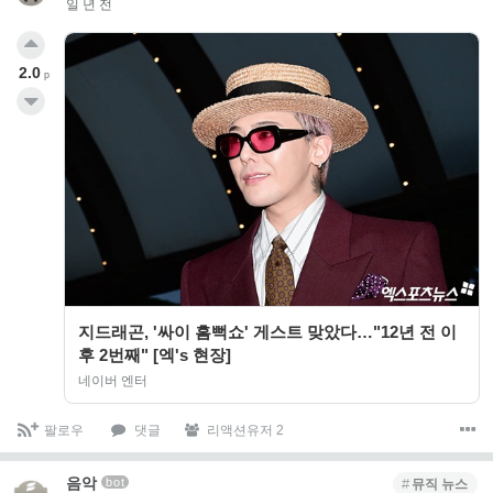
일 년 전
2.0
p
지드래곤, '싸이 흠뻑쇼' 게스트 맞았다…"12년 전 이
후 2번째" [엑's 현장]
네이버 엔터
팔로우
댓글
리액션유저 2
음악
bot
뮤직 뉴스