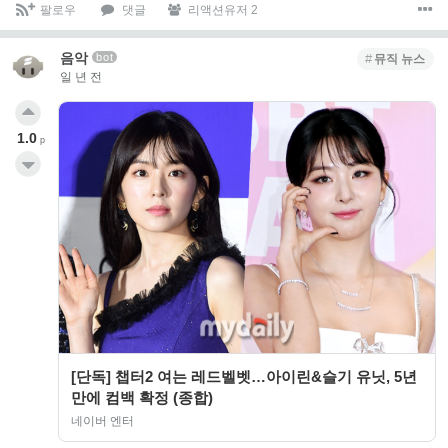
팔로우
댓글
리액션유저 2
음악
bot
뮤직 뉴스
일 년 전
1.0
p
[단독] 챕터2 여는 레드벨벳…아이린&슬기 유닛, 5년
만에 컴백 확정 (종합)
네이버 엔터