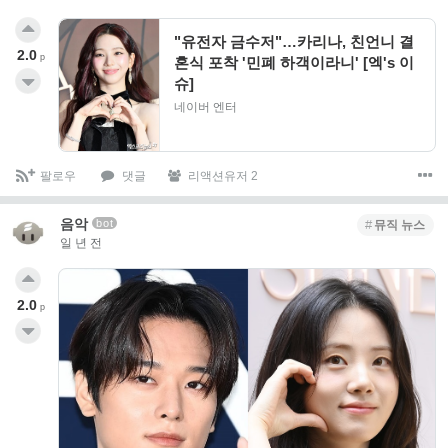
"유전자 금수저"…카리나, 친언니 결
2.0
p
혼식 포착 '민폐 하객이라니' [엑's 이
슈]
네이버 엔터
팔로우
댓글
리액션유저 2
음악
bot
뮤직 뉴스
일 년 전
2.0
p