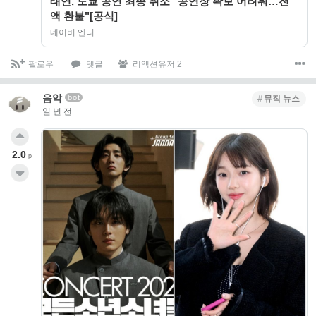
태연, 도쿄 공연 최종 취소 "공연장 확보 어려워…전
액 환불"[공식]
네이버 엔터
팔로우
댓글
리액션유저 2
음악
bot
뮤직 뉴스
일 년 전
2.0
p