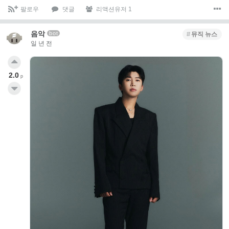
팔로우
댓글
리액션유저 1
음악
bot
뮤직 뉴스
일 년 전
2.0
p