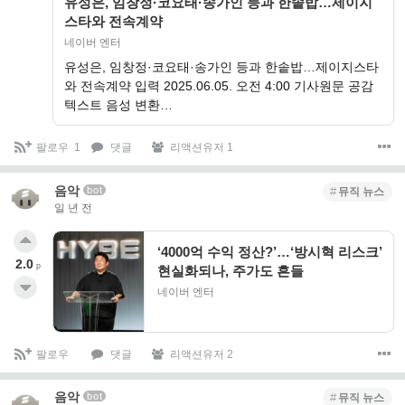
유성은, 임창정·코요태·송가인 등과 한솥밥…제이지
스타와 전속계약
네이버 엔터
유성은, 임창정·코요태·송가인 등과 한솥밥…제이지스타
와 전속계약 입력 2025.06.05. 오전 4:00 기사원문 공감
텍스트 음성 변환…
팔로우
1
댓글
리액션유저 1
음악
bot
뮤직 뉴스
일 년 전
‘4000억 수익 정산?’…‘방시혁 리스크’
2.0
p
현실화되나, 주가도 흔들
네이버 엔터
팔로우
댓글
리액션유저 2
음악
bot
뮤직 뉴스