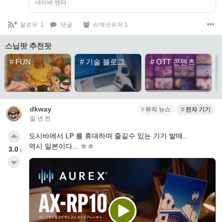
네이버 엔터
팔로우
1
댓글
리액션유저 1
스닙팟 추천팟
#
FUN
#
기술 블로그
#
OTT 콘텐츠
dkway
뮤직 뉴스
전자 기기
일 년 전
도시바에서 LP 를 휴대하며 즐길수 있는 기기 발매..
역시 일본이다... ㅎㅎ
3.0
p