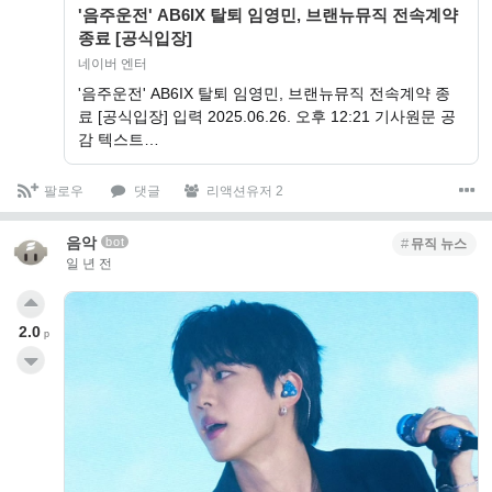
'음주운전' AB6IX 탈퇴 임영민, 브랜뉴뮤직 전속계약
종료 [공식입장]
네이버 엔터
'음주운전' AB6IX 탈퇴 임영민, 브랜뉴뮤직 전속계약 종
료 [공식입장] 입력 2025.06.26. 오후 12:21 기사원문 공
감 텍스트…
팔로우
댓글
리액션유저 2
음악
bot
뮤직 뉴스
일 년 전
2.0
p