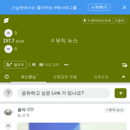
시작하기
스닙팟에서는 좋아하는 #해시태그를 팔로우 하고 내가 관심있는 주제만 모아볼 수 있어요.
엔터테인먼트
음악
3
#
뮤직 뉴스
157.7
포인트
0
팔로우
2
카드 120
·
·
최신중심
균형잡힌 정렬
선호도순
?
공유하고 싶은 Link
가 있나요?
음악
bot
뮤직 뉴스
일 년 전