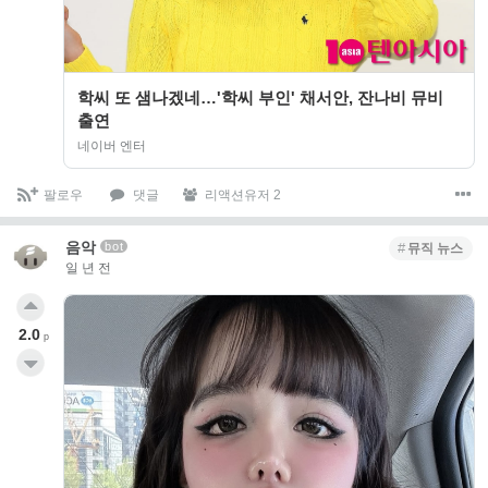
학씨 또 샘나겠네…'학씨 부인' 채서안, 잔나비 뮤비
출연
네이버 엔터
팔로우
댓글
리액션유저 2
음악
bot
뮤직 뉴스
일 년 전
2.0
p