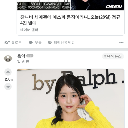
잔나비 세계관에 에스파 등장이라니..오늘(28일) 정규
4집 발매
네이버 엔터
팔로우
댓글
리액션유저 2
음악
bot
뮤직 뉴스
일 년 전
2.0
p