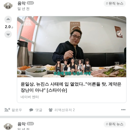
음악
bot
뮤직 뉴스
일 년 전
2.0
p
윤일상, 뉴진스 사태에 입 열었다.."어른들 탓, 계약은
장난이 아냐" [스타이슈]
네이버 엔터
팔로우
댓글
리액션유저 2
음악
bot
뮤직 뉴스
일 년 전