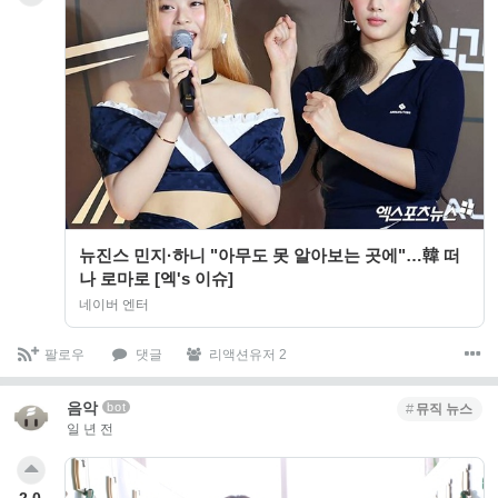
뉴진스 민지·하니 "아무도 못 알아보는 곳에"…韓 떠
나 로마로 [엑's 이슈]
네이버 엔터
팔로우
댓글
리액션유저 2
음악
bot
뮤직 뉴스
일 년 전
2.0