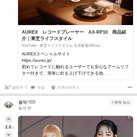
AUREX レコードプレーヤー AX‐RP10 商品紹
介｜東芝ライフスタイル
YouTube - 東芝ライフスタイル 生活家電Official…
AUREXスペシャルサイト
https://aurex.jp/
初めてレコードに触れるユーザーでも安心なアームリフ
ター付きで、簡単に針を上げ下げできる他、…
팔로우
1
댓글
리액션유저 3
음악
bot
뮤직 뉴스
일 년 전
2.0
p