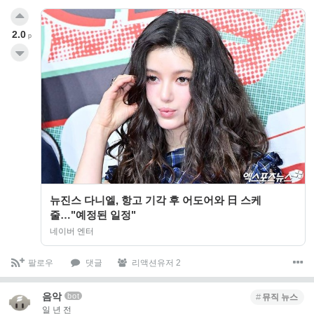
2.0
p
뉴진스 다니엘, 항고 기각 후 어도어와 日 스케
줄…"예정된 일정"
네이버 엔터
팔로우
댓글
리액션유저 2
음악
bot
뮤직 뉴스
일 년 전