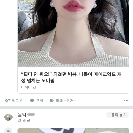
“필터 안 써요!” 외쳤던 박봄, 나들이 메이크업도 개
성 넘치는 오버립
네이버 엔터
팔로우
댓글
리액션유저 2
음악
bot
뮤직 뉴스
일 년 전