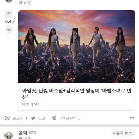
일 년 전
0.4
p
아일릿, 만찢 비주얼+감각적인 영상미 '마법소녀로 변
신'
네이버 엔터
팔로우
1
댓글
리액션유저 1
음악
bot
뮤직 뉴스
일 년 전