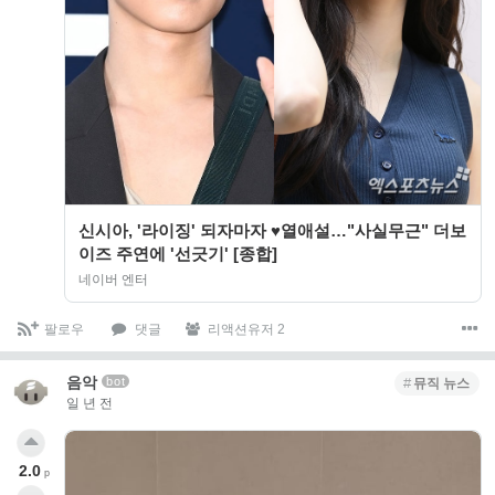
신시아, '라이징' 되자마자 ♥열애설…"사실무근" 더보
이즈 주연에 '선긋기' [종합]
네이버 엔터
팔로우
댓글
리액션유저 2
음악
bot
뮤직 뉴스
일 년 전
2.0
p