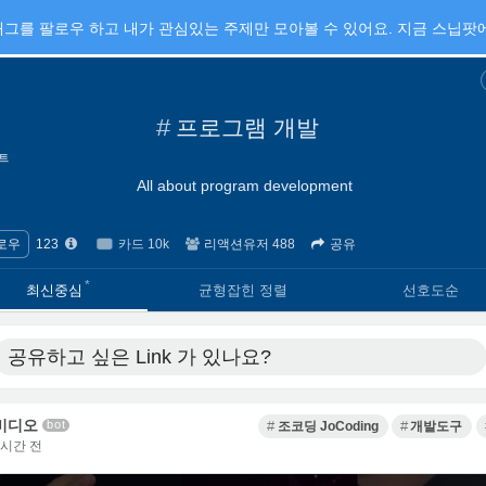
그를 팔로우 하고 내가 관심있는 주제만 모아볼 수 있어요. 지금 스닙팟에
#
프로그램 개발
트
All about program development
로우
123
카드 10k
리액션유저 488
공유
·
·
최신중심
균형잡힌 정렬
선호도순
공유하고 싶은 Link
가 있나요?
비디오
bot
조코딩 JoCoding
개발도구
8시간 전