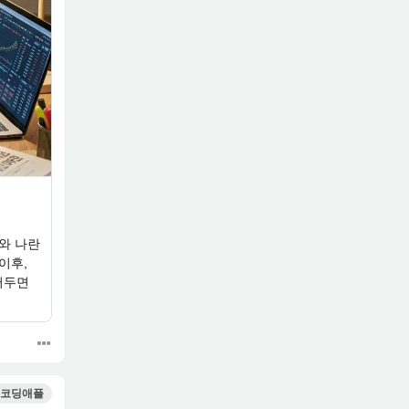
이후,
어두면
코딩애플