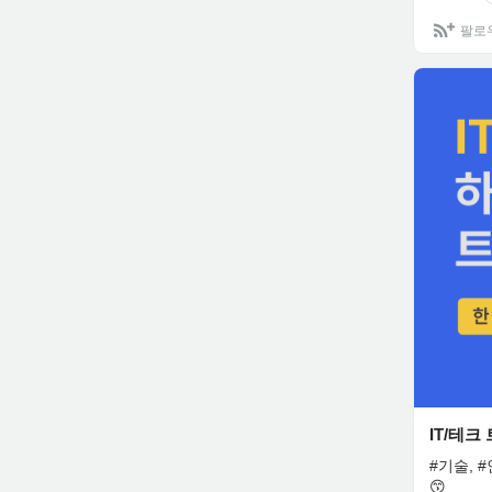
팔로
IT/테크
#기술, 
😙