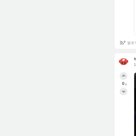
팔로
0
p