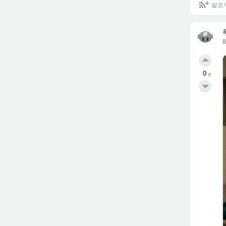
팔로
0
p