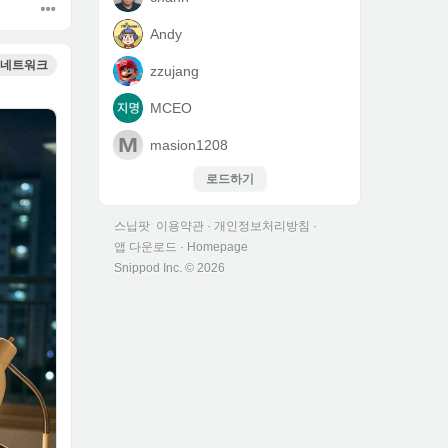
Andy
네트워크
zzujang
MCEO
M
masion1208
로드하기
스닙팟
이용약관
·
개인정보처리방침
·
앱 다운로드
·
Homepage
Snippod Inc. ©
2026