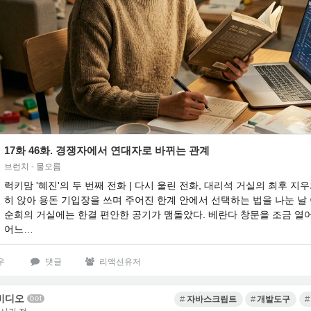
17화 46화. 경쟁자에서 연대자로 바뀌는 관계
브런치 - 물오름
​럭키맘 '혜진'의 두 번째 전화 | 다시 울린 전화, 대리석 거실의 최후 지우와 나란
히 앉아 용돈 기입장을 쓰며 주어진 한계 안에서 선택하는 법을 나눈 날 
순희의 거실에는 한결 편안한 공기가 맴돌았다. 베란다 창문을 조금 열
어느…
우
댓글
리액션유저
비디오
bot
자바스크립트
개발도구