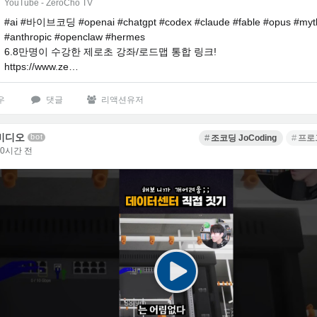
YouTube - ZeroCho TV
#ai #바이브코딩 #openai #chatgpt #codex #claude #fable #opus #myt
#anthropic #openclaw #hermes
6.8만명이 수강한 제로초 강좌/로드맵 통합 링크!
https://www.ze…
우
댓글
리액션유저
비디오
bot
조코딩 JoCoding
프로
10시간 전