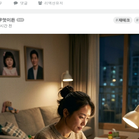
우
댓글
리액션유저
무엇이든
bot
재테크
8시간 전