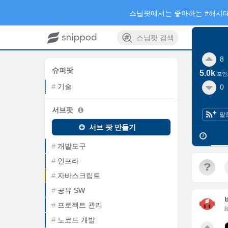
스닙팟에서는 좋아하는 #해시태
스닙팟 검색
8
슈퍼팟
5.0k
포인
기술
0
서브팟
팔
서브 팟 만들기
개발도구
인프라
?
자바스크립트
공유 SW
프로젝트 관리
노코드 개발