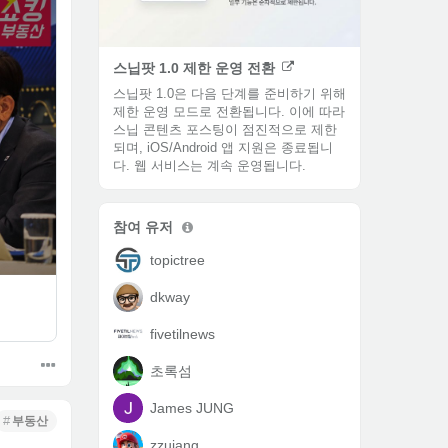
스닙팟 1.0 제한 운영 전환
스닙팟 1.0은 다음 단계를 준비하기 위해
제한 운영 모드로 전환됩니다.​ 이에 따라
스닙 콘텐츠 포스팅이 점진적으로 제한
되며, iOS/Android 앱 지원은 종료됩니
다. 웹 서비스는 계속 운영됩니다.
참여 유저
topictree
dkway
fivetilnews
초록섬
James JUNG
부동산
zzujang