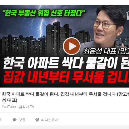
한국 아파트 싹다 물갈이 된다, 집값 내년부터 무서울 겁니다 (망고
성 대표)
YouTube - 김작가 TV
우
댓글
리액션유저