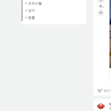
오피스텔
0
p
상가
원룸
팔로