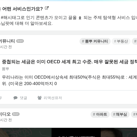
 어떤 서비스인가요?
#해시태그로 인기 콘텐츠가 모이고 끌올 ⏫ 되는 주제 탐색형 서비스 입
스닙팟에 대해 더 알아보세요.
커뮤니티
bot
뽐뿌 커뮤니티
부동산
2시간 전
중첩되는 세금은 이미 OECD 세계 최고 수준. 매우 잘못된 세금 정
뽐뿌
우리나라는 이미 OECD에서상속세 최대50%(주식은 최대55%)로 : 세계 
위. (미국은 200-400억까지 0
우
댓글
리액션유저
비디오
bot
아파트
채부심
4시간 전