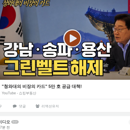
"청와대의 비장의 카드" 5만 호 공급 대책!
YouTube - 쇼킹부동산
우
댓글
리액션유저
비디오
bot
37분 전