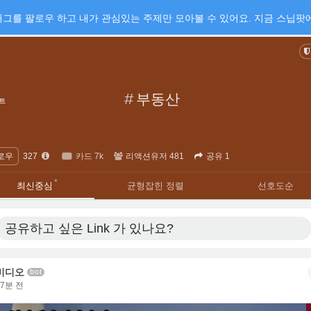
그를 팔로우 하고 내가 관심있는 주제만 모아볼 수 있어요. 지금 스닙팟에
#
부동산
트
로우
327
카드 7k
리액션유저 481
공유 1
·
·
최신중심
균형잡힌 정렬
선호도순
공유하고 싶은 Link
가 있나요?
비디오
bot
37분 전