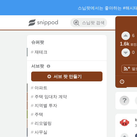
스닙팟에서는 좋아하는 #해시태
스닙팟 검색
6
슈퍼팟
1.6k
포인
재테크
0
서브팟
팔
서브 팟 만들기
아파트
주택 임대차 계약
?
지역별 투자
주택
리모델링
사무실