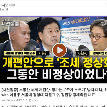
비디오
bot
38분 전
[시선집중] 부동산 세제 개편안, 평가는...'주가 누르기' 방지 대책, 허
with 이용우 서울대 경영대 객원교수, 김원장 경제학전 대표
YouTube - MBC 라디오 시사
※ 〈김종배의 시선집중〉 방송 화면 인용 시, 출처를 잘 보이는 크기의