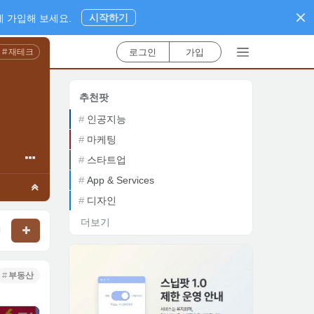
시작하기
 가입해 보세요.
로그인
가입
재테크
추천팟
인공지능
마케팅
스타트업
App & Services
디자인
더보기
부동산