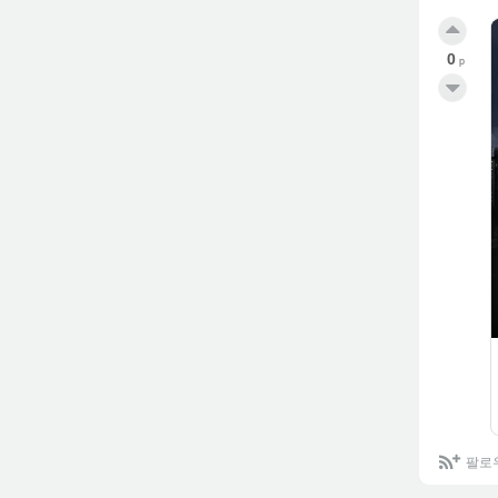
0
p
팔로