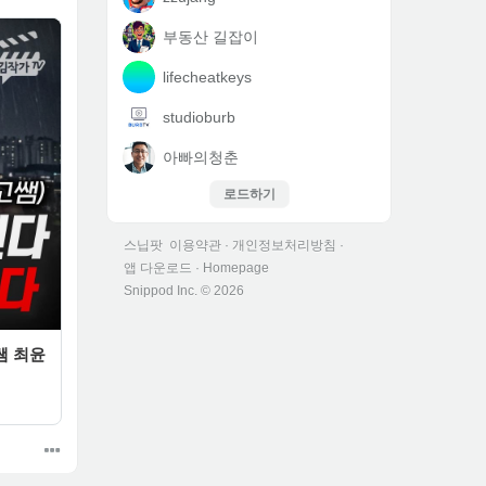
부동산 길잡이
lifecheatkeys
studioburb
아빠의청춘
로드하기
스닙팟
이용약관
·
개인정보처리방침
·
앱 다운로드
·
Homepage
Snippod Inc. ©
2026
쌤 최윤