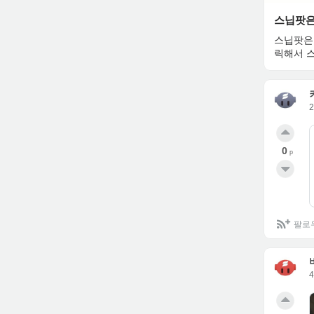
스닙팟은
스닙팟은 
릭해서 
0
p
팔로