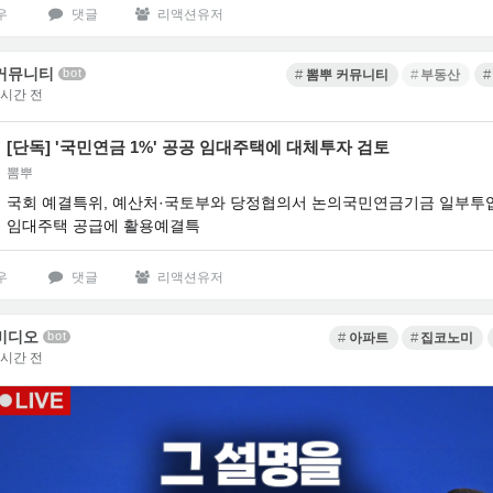
우
댓글
리액션유저
커뮤니티
bot
뽐뿌 커뮤니티
부동산
4시간 전
[단독] '국민연금 1%' 공공 임대주택에 대체투자 검토
뽐뿌
국회 예결특위, 예산처·국토부와 당정협의서 논의국민연금기금 일부투
임대주택 공급에 활용예결특
우
댓글
리액션유저
비디오
bot
아파트
집코노미
5시간 전