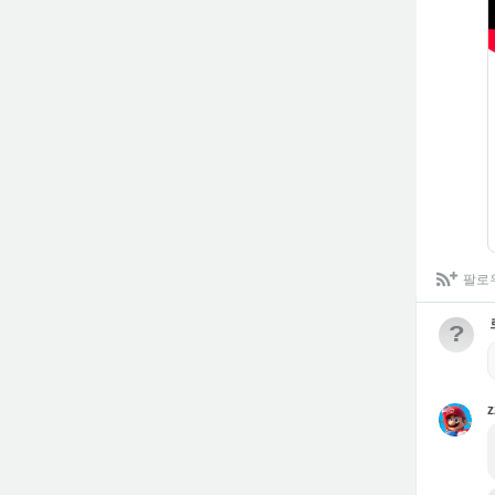
팔로
?
z