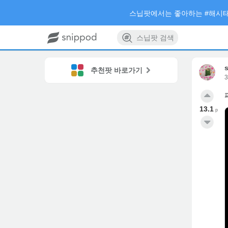
스닙팟에서는 좋아하는 #해시태
스닙팟 검색
추천팟 바로가기
13.1
p