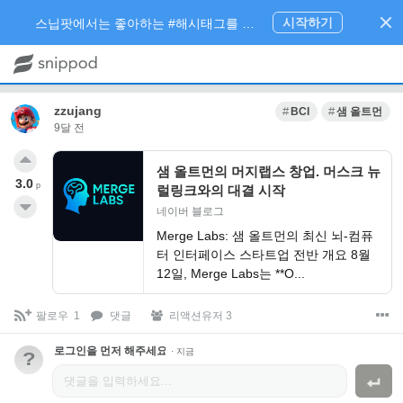
시작하기
스닙팟에서는 좋아하는 #해시태그를 팔로우 하고 내가 관심있는 주제만 모아볼 수 있어요.
zzujang
BCI
샘 올트먼
9달 전
샘 올트먼의 머지랩스 창업. 머스크 뉴
3.0
p
럴링크와의 대결 시작
네이버 블로그
Merge Labs: 샘 올트먼의 최신 뇌-컴퓨
터 인터페이스 스타트업 전반 개요 8월
12일, Merge Labs는 **O...
팔로우
1
댓글
리액션유저 3
로그인을 먼저 해주세요.
·
지금
?