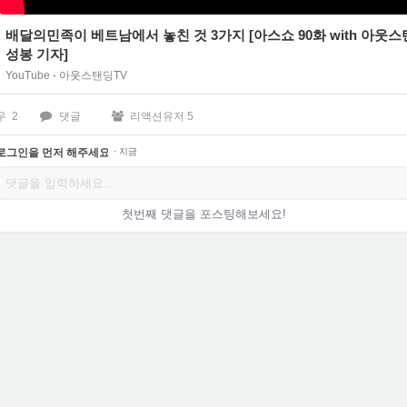
배달의민족이 베트남에서 놓친 것 3가지 [아스쇼 90화 with 아웃스
성봉 기자]
YouTube - 아웃스탠딩TV
우
2
댓글
리액션유저 5
로그인을 먼저 해주세요.
·
지금
첫번째 댓글을 포스팅해보세요!