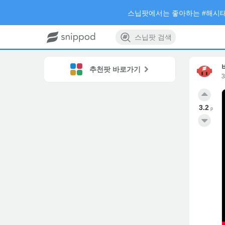
스닙팟에서는 좋아하는 #해시태
스닙팟 검색
추천팟 바로가기
3.2
p