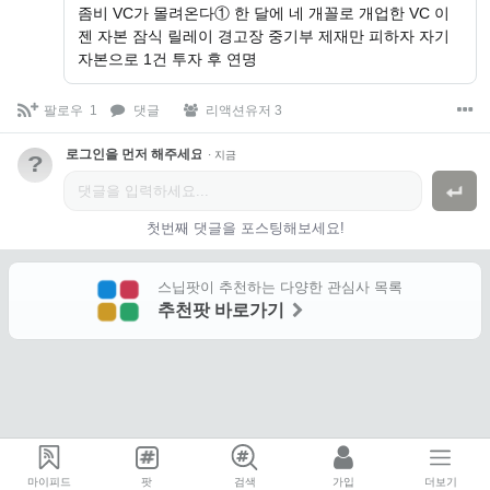
좀비 VC가 몰려온다① 한 달에 네 개꼴로 개업한 VC 이
젠 자본 잠식 릴레이 경고장 중기부 제재만 피하자 자기
자본으로 1건 투자 후 연명
팔로우
1
댓글
리액션유저 3
로그인을 먼저 해주세요.
·
지금
?
첫번째 댓글을 포스팅해보세요!
스닙팟이 추천하는 다양한 관심사 목록
추천팟 바로가기
마이피드
팟
검색
가입
더보기