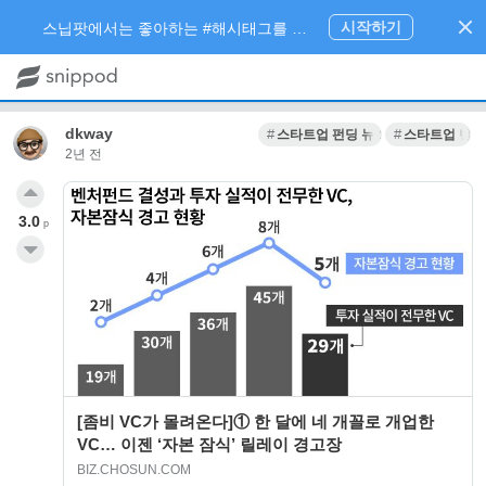
시작하기
스닙팟에서는 좋아하는 #해시태그를 팔로우 하고 내가 관심있는 주제만 모아볼 수 있어요.
dkway
스타트업 펀딩 뉴스
스타트업 벤
2년 전
3.0
p
[좀비 VC가 몰려온다]① 한 달에 네 개꼴로 개업한
VC… 이젠 ‘자본 잠식’ 릴레이 경고장
BIZ.CHOSUN.COM