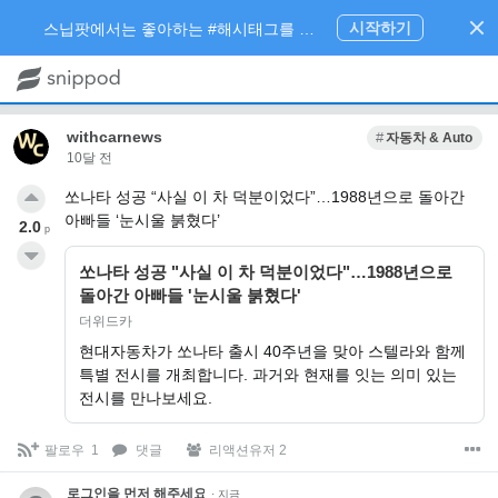
시작하기
스닙팟에서는 좋아하는 #해시태그를 팔로우 하고 내가 관심있는 주제만 모아볼 수 있어요.
withcarnews
자동차 & Auto
10달 전
쏘나타 성공 “사실 이 차 덕분이었다”…1988년으로 돌아간
아빠들 ‘눈시울 붉혔다’
2.0
p
쏘나타 성공 "사실 이 차 덕분이었다"…1988년으로
돌아간 아빠들 '눈시울 붉혔다'
더위드카
현대자동차가 쏘나타 출시 40주년을 맞아 스텔라와 함께
특별 전시를 개최합니다. 과거와 현재를 잇는 의미 있는
전시를 만나보세요.
팔로우
1
댓글
리액션유저 2
로그인을 먼저 해주세요.
·
지금