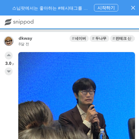
시작하기
스닙팟에서는 좋아하는 #해시태그를 팔로우 하고 내가 관심있는 주제만 모아볼 수 있어요.
dkway
네이버
두나무
핀테크 산업
8달 전
3.0
p