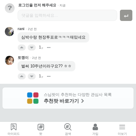
로그인을 먼저 해주세요.
·
지금
?
rani
·
2년 전
심박수랑 현장투표로ㅋㅋㅋ재밌네요
1
p
토깽이
·
2년 전
벌써 10주년이라구요?? ㅎㅎ
1
p
스닙팟이 추천하는 다양한 관심사 목록
추천팟 바로가기
마이피드
팟
검색
가입
더보기