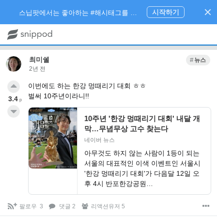
시작하기
스닙팟에서는 좋아하는 #해시태그를 팔로우 하고 내가 관심있는 주제만 모아볼 수 있어요.
최미쉘
뉴스
2년 전
이번에도 하는 한강 멍때리기 대회 ㅎㅎ
벌써 10주년이라니!!
3.4
p
10주년 '한강 멍때리기 대회' 내달 개
막…무념무상 고수 찾는다
네이버 뉴스
아무것도 하지 않는 사람이 1등이 되는
서울의 대표적인 이색 이벤트인 서울시
'한강 멍때리기 대회'가 다음달 12일 오
후 4시 반포한강공원…
팔로우
3
댓글 2
리액션유저 5