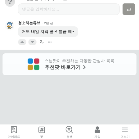
?
청소하는튜브
·
2년 전
저도 내일 치맥 콜~! 불금 예~
2
p
스닙팟이 추천하는 다양한 관심사 목록
추천팟 바로가기
마이피드
팟
검색
가입
더보기