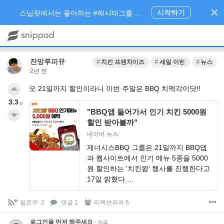
시작하기
스닙팟에서는 좋아하는 #해시태그를 팔로우 하고 내가 관심있는 주제만 모아볼 수 있어요.
잔망루피뀨
치킨 프랜차이즈
세일 이벤트
뉴스
2년 전
오 21일까지 할인이라니 이번 주말은 BBQ 치맥각이닷!!
3.3
p
"BBQ앱 들어가서 인기 치킨 5000원
할인 받아볼까"
네이버 뉴스
제너시스BBQ 그룹은 21일까지 BBQ앱
과 웹사이트에서 인기 메뉴 5종을 5000
원 할인하는 '치킨왕' 행사를 진행한다고
17일 밝혔다.…
팔로우
2
댓글 1
리액션유저 6
로그인을 먼저 해주세요.
·
지금