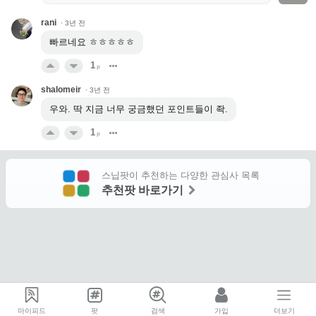
rani
·
3년 전
빠르네요 ㅎㅎㅎㅎㅎ
1
p
shalomeir
·
3년 전
우와. 딱 지금 너무 궁금했던 포인트들이 좍.
1
p
스닙팟이 추천하는 다양한 관심사 목록
추천팟 바로가기
마이피드
팟
검색
가입
더보기