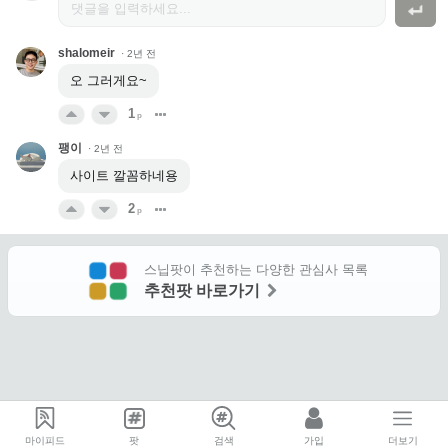
shalomeir
·
2년 전
오 그러게요~
1
p
팽이
·
2년 전
사이트 깔꼼하네용
2
p
스닙팟이 추천하는 다양한 관심사 목록
추천팟 바로가기
마이피드
팟
검색
가입
더보기