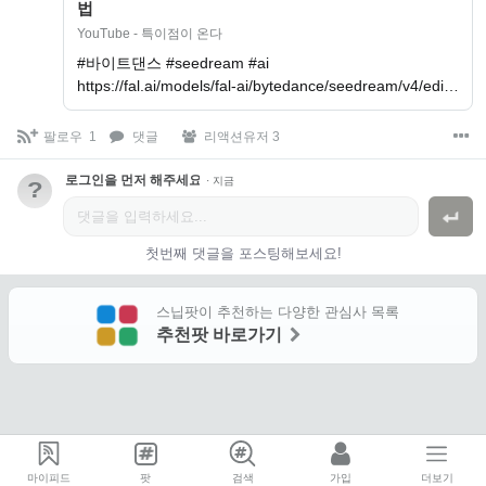
법
YouTube - 특이점이 온다
#바이트댄스 #seedream #ai
https://fal.ai/models/fal-ai/bytedance/seedream/v4/edi…
팔로우
1
댓글
리액션유저 3
로그인을 먼저 해주세요.
·
지금
?
첫번째 댓글을 포스팅해보세요!
스닙팟이 추천하는 다양한 관심사 목록
추천팟 바로가기
마이피드
팟
검색
가입
더보기