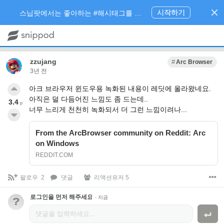
시작하기
스닙팟에서는 좋아하는 #해시태그를 팔로우 하고 내가 관심있는 주제만 모아볼 수 있어요.
zzujang
Arc Browser
3년 전
아크 브라우저 윈도우용 녹화된 내용이 레딧에 올라왔네요.
아직은 덜 다듬어진 느낌도 좀 드는데..
3.4
p
너무 느리게 천천히 녹화되서 더 그런 느낌이려나...
From the ArcBrowser community on Reddit: Arc
on Windows
REDDIT.COM
팔로우
2
댓글
리액션유저 5
로그인을 먼저 해주세요.
·
지금
?