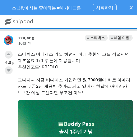
시작하기
스닙팟에서는 좋아하는 #해시태그를 팔로우 하고 내가 관심있는 주제만 모아볼 수 있어요.
zzujang
스타벅스
세일 이벤트
10달 전
스타벅스 버디패스 가입 하면서 아래 추천인 코드 적으시면
제조음료 1+1 쿠폰이 재공됩니다.
4.0
p
추천인코드: KRJDLO
그나저나 지금 버디패스 가입하면 원 7900원에 바로 아메리
카노 쿠폰2장 제공이 추가로 되고 있어서 한달에 아메리카
노 2잔 이상 드신다면 무조건 이득!