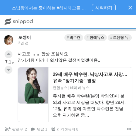
시작하기
스닙팟에서는 좋아하는 #해시태그를 팔로우 하고 내가 관심있는 주제만 모아볼 수 있어요.
토깽이
박수련
연예뉴스
트렌딩 뉴스
3년 전
사고로 ㅠㅠ 항상 조심해요
장기기증 이라니 쉽지않은 결정이었겠어욤,,
7.1
p
29세 배우 박수련, 낙상사고로 사망…
유족 "장기기증" 결정
연합뉴스 | 네이버 뉴스
뮤지컬 배우 박수련(본명 박영인)이 불
의의 사고로 세상을 떠났다. 향년 29세.
12일 유족 등에 따르면 박수련은 전날
오후 귀가하던 중…
팔로우
2
댓글 1
리액션유저 8