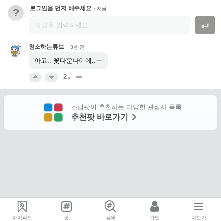
로그인을 먼저 해주세요.
·
지금
?
청소하는튜브
·
3년 전
아고.. 꽃다운나이에..ㅜ
2
p
스닙팟이 추천하는 다양한 관심사 목록
추천팟 바로가기
마이피드
팟
검색
가입
더보기