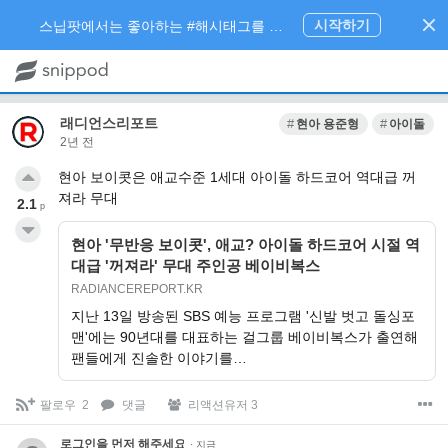
시작하기
스닙팟에서는 좋아하는 #해시태그를 팔로우 하고 내가 관심있는 주제만 모아볼 수 있어요.
래디언스리포트
현아 용준형
아이돌
2년 전
현아 보이콧은 애교수준 1세대 아이돌 하드코어 역대급 꺼
져라 무대
2.1
p
현아 '무반응 보이콧', 애교? 아이돌 하드코어 시절 역
대급 '꺼져라' 무대 주인공 베이비복스
RADIANCEREPORT.KR
지난 13일 방송된 SBS 예능 프로그램 '신발 벗고 돌싱포
맨'에는 90년대를 대표하는 걸그룹 베이비복스가 출연해
팬들에게 진솔한 이야기를…
팔로우
2
댓글
리액션유저 3
로그인을 먼저 해주세요.
·
지금