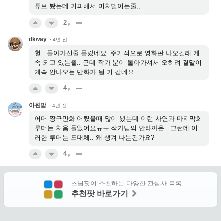
튜브 봤는데 기괴해서 미처벌이는줄;;
2
p
dkway
·
4년 전
헐.. 돌아가신줄 몰랐네요. 주기적으로 영화판 나오길래 계
속 되고 있는줄.. 근데 작가 분이 돌아가셔서 오히려 결말이
계속 안나오는 만화가 될 거 같네요.
4
p
아원맘
·
4년 전
어머 짱구만화 어렸을때 많이 봤는데 이런 사연과 마지막회
루머는 처음 들었어요ㅠㅠ 작가님의 안타까운.. 그런데 이
러한 루머는 도대체.. 왜 생겨 나는건가요?
4
p
스닙팟이 추천하는 다양한 관심사 목록
추천팟 바로가기