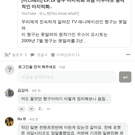
[미스테리] EP.19 짱구 마지막화 괴담 너무나도 충격
적인 마지막화..
YouTube - 유노왓[You know what?]
우리에게 친숙하게 알려진 TV 애니메이션인 짱구는 못말
려
이 짱구는 못말려의 원작가인 우스이 요시토는
2009년 7월 짱구는 못말려를 2년…
팔로우
5
댓글 4
리액션유저 11
로그인을 먼저 해주세요.
·
지금
?
김감자
·
4년 전
저도 들엇던 짱구이야기 이렇게 정리해보니 음침..
2
p
Nx B
·
4년 전
약간 일본 컨텐츠전반에 이런게 있는것 같아요. 전에 포켓
몬 괴담시리즈도 정말흥했었죠. 저번에 기괴한 일본만화 유