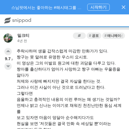
시작하기
스닙팟에서는 좋아하는 #해시태그를 팔로우 하고 내가 관심있는 주제만 모아볼 수 있어요.
밀크티
공포
애니메이션
4년 전
추락사하며 생을 갑작스럽게 마감한 만화가가 있다.
짱구는 못 말려로 유명한 우스이 요시토.
9.7
p
이 영상은 그의 미발표 원고에 대한 괴담을 다루고 있다.
짱아를 출산하다가 엄마가 사망하고 짱구 아빠는 우울증을
앓다가
처제와 사랑에 빠지지만 결국 자살을 한다는 것.
그러나 이건 사실이 아닌 것으로 드러났다고 한다.
그렇다면
음울하고 충격적인 내용의 이런 루머는 왜 생기는 것일까?
언제나 밝고 신나는 이야기로 채워진 천진난만한 동심 세계
를
보고 있자면 마음이 덩달아 순수해지다가도
현실을 보면 '저것들은 결국 만화 속 세상일 뿐'이라는