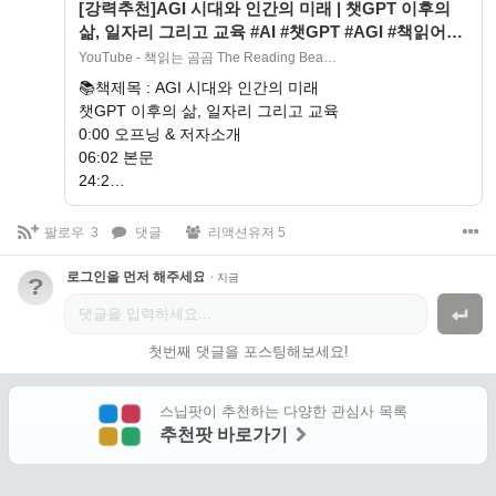
[강력추천]AGI 시대와 인간의 미래 | 챗GPT 이후의
삶, 일자리 그리고 교육 #AI #챗GPT #AGI #책읽어주
는여자 #미래예측 #오…
YouTube - 책읽는 곰곰 The Reading Bea…
📚책제목 : AGI 시대와 인간의 미래
챗GPT 이후의 삶, 일자리 그리고 교육
0:00 오프닝 & 저자소개
06:02 본문
24:2…
팔로우
3
댓글
리액션유저 5
로그인을 먼저 해주세요.
·
지금
?
첫번째 댓글을 포스팅해보세요!
스닙팟이 추천하는 다양한 관심사 목록
추천팟 바로가기