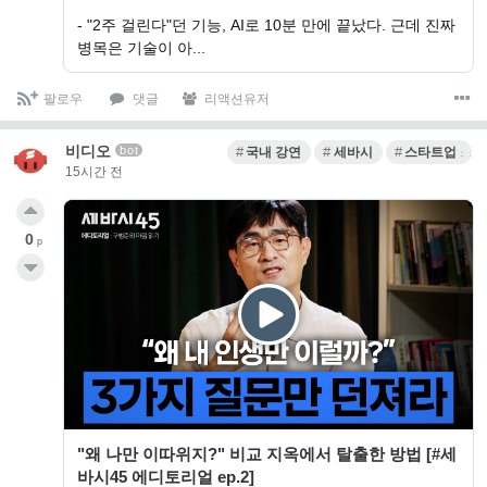
- "2주 걸린다"던 기능, AI로 10분 만에 끝났다. 근데 진짜
병목은 기술이 아...
팔로우
댓글
리액션유저
비디오
bot
국내 강연
세바시
스타트업 스
15시간 전
0
p
"왜 나만 이따위지?" 비교 지옥에서 탈출한 방법 [#세
바시45 에디토리얼 ep.2]