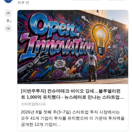
하루 전
0
p
[이번주투자] 컨슈머테크·바이오 강세…블루엘리펀
트 1,000억 유치했다 - 뉴스레터로 만나는 스타트업
투자 리포트 ‘스타트업레시피’
스타트업레시피
2026년 8월 첫째 주(3~7일) 스타트업 투자 시장에서는
모두 41개 기업이 투자를 유치했으며 이 가운데 투자액을
공개한 12개 기업이…