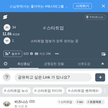
시작하기
스닙팟에서는 좋아하는 #해시태그를 팔로우 하고 내가 관심있는 주제만 모아볼 수 있어요.
비즈니스
34
#
스타트업
11.6k
포인트
1
스타트업 정보가 모두 모이는 곳
팔로우
620
카드 28k
·
·
최신중심
균형잡힌 정렬
선호도순
?
공유하고 싶은 Link
가 있나요?
스타트업 뉴스
스타트업 미디어
스타트업 벤처캐피털
비즈니스
bot
스타트업
eo
프로덕트 인
한 시간 전