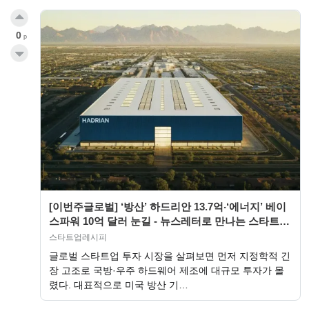
0
p
[이번주글로벌] ‘방산’ 하드리안 13.7억‧‘에너지’ 베이
스파워 10억 달러 눈길 - 뉴스레터로 만나는 스타트업
투자 리포트 ‘스타트업레시피’
스타트업레시피
글로벌 스타트업 투자 시장을 살펴보면 먼저 지정학적 긴
장 고조로 국방·우주 하드웨어 제조에 대규모 투자가 몰
렸다. 대표적으로 미국 방산 기…