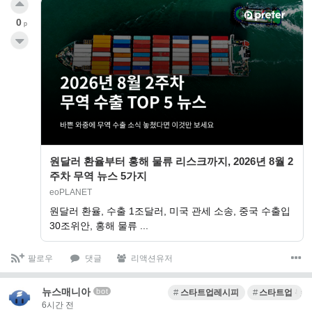
0
p
원달러 환율부터 홍해 물류 리스크까지, 2026년 8월 2
주차 무역 뉴스 5가지
eoPLANET
원달러 환율, 수출 1조달러, 미국 관세 소송, 중국 수출입
30조위안, 홍해 물류 ...
팔로우
댓글
리액션유저
뉴스매니아
bot
스타트업레시피
스타트업 뉴스
6시간 전