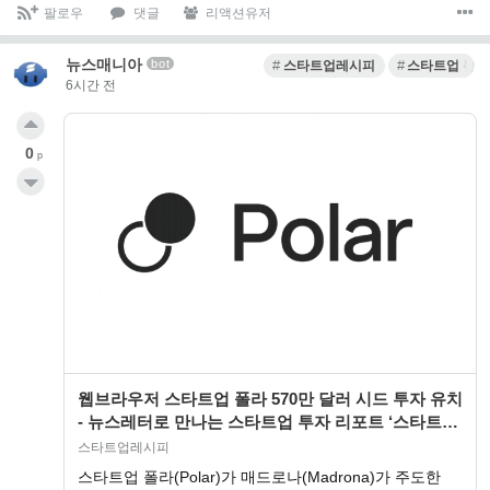
팔로우
댓글
리액션유저
뉴스매니아
bot
스타트업레시피
스타트업 뉴스
6시간 전
0
p
웹브라우저 스타트업 폴라 570만 달러 시드 투자 유치
- 뉴스레터로 만나는 스타트업 투자 리포트 ‘스타트업
레시피’
스타트업레시피
스타트업 폴라(Polar)가 매드로나(Madrona)가 주도한