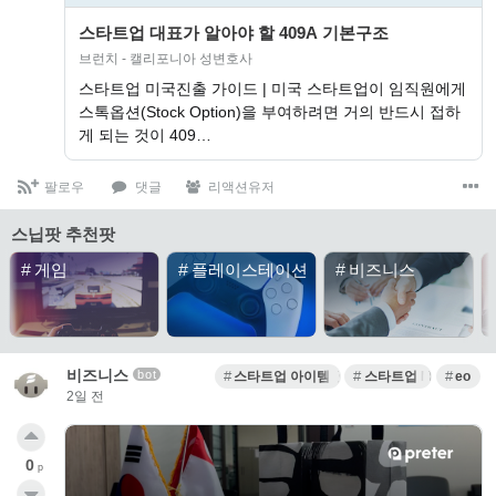
스타트업 대표가 알아야 할 409A 기본구조
브런치 - 캘리포니아 성변호사
스타트업 미국진출 가이드 | 미국 스타트업이 임직원에게
스톡옵션(Stock Option)을 부여하려면 거의 반드시 접하
게 되는 것이 409…
팔로우
댓글
리액션유저
스닙팟 추천팟
#
게임
#
플레이스테이션
#
비즈니스
비즈니스
bot
스타트업 아이템 선정
스타트업 MVP
eo
2일 전
0
p