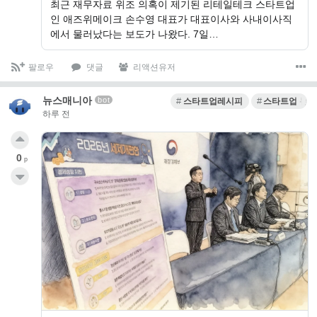
최근 재무자료 위조 의혹이 제기된 리테일테크 스타트업
인 애즈위메이크 손수영 대표가 대표이사와 사내이사직
에서 물러났다는 보도가 나왔다. 7일…
팔로우
댓글
리액션유저
뉴스매니아
bot
스타트업레시피
스타트업 뉴스
하루 전
0
p