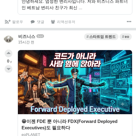
안녕하세요. 엄정한 변리사입니다. 저와 비즈니스 파트너
인 베트남 변리사 친구가 최신 ...
팔로우
댓글
리액션유저
비즈니스
bot
스타트업 트렌드
eo
15시간 전
0
p
😁이젠 FDE 뿐 아니라 FDX(Forward Deployed
Executives)도 필요하다
eoPLANET