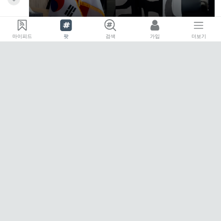
마이피드
팟
검색
가입
더보기
해외 바이어 미팅에서 말 못 알아들었지만 알아들은
척, 그 순간이 동시통역 앱 프리터의 시작이었다
eoPLANET
언어 장벽 때문에 좋은 제품과 실력을 가진 수출 기업이
해외 진출 기회를 현실화하지 ...
팔로우
댓글
리액션유저
비즈니스
bot
스타트업 트렌드
eo
스타트업 마
2일 전
0
p