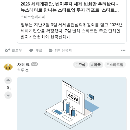
2026 세제개편안, 벤처투자 세제 변화만 추려봤다 -
뉴스레터로 만나는 스타트업 투자 리포트 ‘스타트업
레시피’
스타트업레시피
정부는 지난 8월 3일 세제발전심의위원회를 열고 2026년
세제개편안을 확정했다. 7일 벤처‧스타트업 주요 단체인
벤처기업협회와 한국벤처캐…
팔로우
댓글
리액션유저
재테크
bot
주식
미국
스타트업
하루 전
0
p