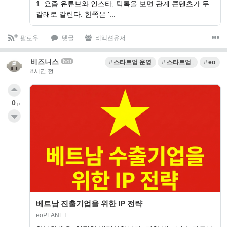
1. 요즘 유튜브와 인스타, 틱톡을 보면 관계 콘텐츠가 두
갈래로 갈린다. 한쪽은 '...
팔로우
댓글
리액션유저
비즈니스
bot
스타트업 운영
스타트업 트렌드
eo
8시간 전
0
p
베트남 진출기업을 위한 IP 전략
eoPLANET