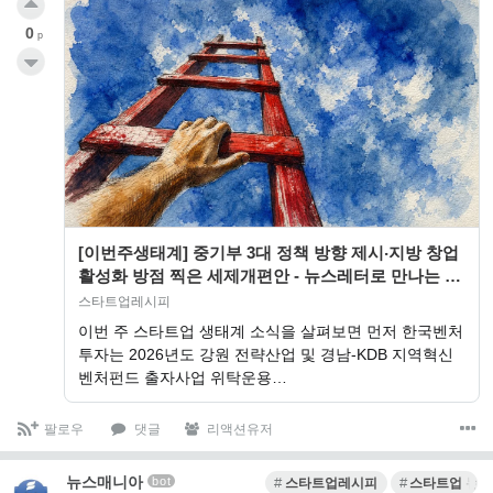
0
p
[이번주생태계] 중기부 3대 정책 방향 제시‧지방 창업
활성화 방점 찍은 세제개편안 - 뉴스레터로 만나는 스
타트업 투자 리포트 ‘스타트업레시피’
스타트업레시피
이번 주 스타트업 생태계 소식을 살펴보면 먼저 한국벤처
투자는 2026년도 강원 전략산업 및 경남-KDB 지역혁신
벤처펀드 출자사업 위탁운용…
팔로우
댓글
리액션유저
뉴스매니아
bot
스타트업레시피
스타트업 뉴스