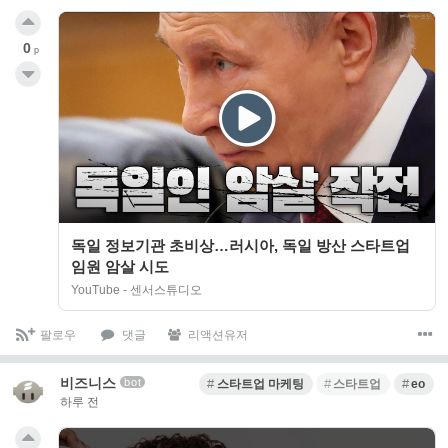
0
p
독일 정보기관 초비상…러시아, 독일 방산 스타트업
임원 암살 시도
YouTube - 센서스튜디오
팔로우
댓글
리액션유저
비즈니스
bot
스타트업 마케팅
스타트업
eo
하루 전