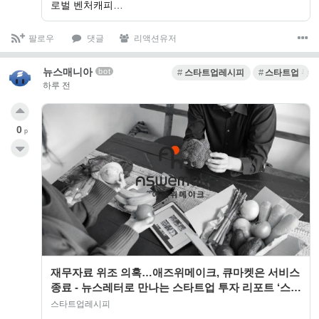
로벌 벤처캐피…
팔로우
댓글
리액션유저
뉴스매니아
bot
스타트업레시피
스타트업 뉴스
하루 전
0
p
재무자료 위조 의혹…애즈위메이크, 큐마켓은 서비스
종료 - 뉴스레터로 만나는 스타트업 투자 리포트 ‘스타
트업레시피’
스타트업레시피