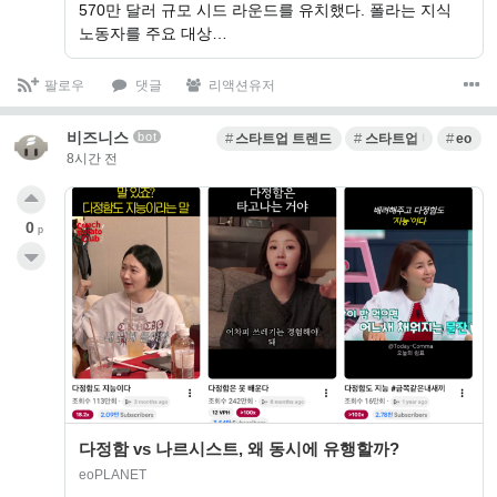
570만 달러 규모 시드 라운드를 유치했다. 폴라는 지식
노동자를 주요 대상…
팔로우
댓글
리액션유저
비즈니스
bot
스타트업 트렌드
스타트업 마케팅
eo
8시간 전
0
p
다정함 vs 나르시스트, 왜 동시에 유행할까?
eoPLANET