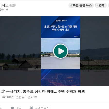
비디오
bot
북한 관련 뉴스
경제
20분 전
北 군사기지, 홍수로 심각한 피해…주택 수백채 파괴
YouTube - 연합뉴스경제TV
우
댓글
리액션유저