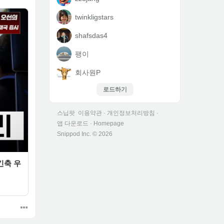
twinkligstars
shafsdas4
팽이
회사원P
로드하기
스닙팟
이용약관
·
개인정보처리방침
·
앱 다운로드
·
Homepage
Snippod Inc. ©
2026