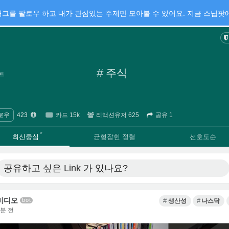
그를 팔로우 하고 내가 관심있는 주제만 모아볼 수 있어요. 지금 스닙팟에
#
주식
트
로우
423
카드 15k
리액션유저 625
공유 1
·
·
최신중심
균형잡힌 정렬
선호도순
공유하고 싶은 Link
가 있나요?
비디오
bot
생산성
나스닥
1분 전