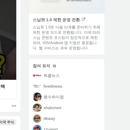
스닙팟 1.0 제한 운영 전환
스닙팟 1.0은 다음 단계를 준비하기 위해
제한 운영 모드로 전환됩니다.​ 이에 따라
스닙 콘텐츠 포스팅이 점진적으로 제한
되며, iOS/Android 앱 지원은 종료됩니
다. 웹 서비스는 계속 운영됩니다.
참여 유저
픽클뉴스
fivetilnews
혜택
펭수하이염
shalomeir
dkway
미국 주식
zzujang