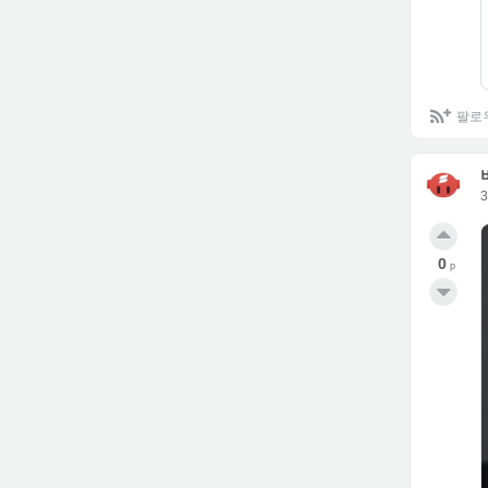
팔로
0
p