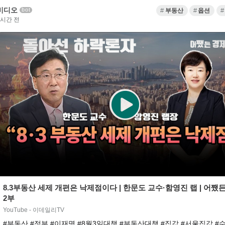
비디오
bot
부동산
옵션
2시간 전
8.3부동산 세제 개편은 낙제점이다 | 한문도 교수·함영진 랩 | 어쨌
2부
YouTube - 이데일리TV
#부동산 #정부 #이재명 #8월3일대책 #부동산대책 #집값 #서울집값 #수