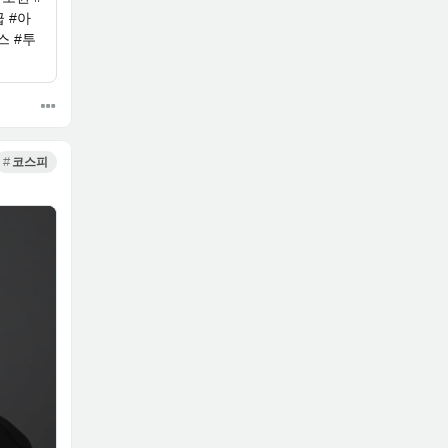
 #아
스 #투
코스피