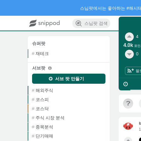
스닙팟에서는 좋아하는 #해시태
스닙팟 검색
4
슈퍼팟
4.0k
포인
재테크
0
서브팟
팔
서브 팟 만들기
해외주식
코스피
?
코스닥
주식 시장 분석
종목분석
단기매매