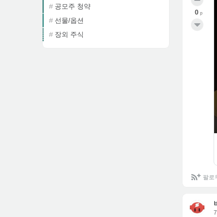
공모주 청약
0
p
선물/옵션
장외 주식
팔로