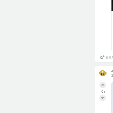
팔로
0
p