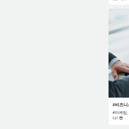
#비즈니
#마케팅,
다! 😎