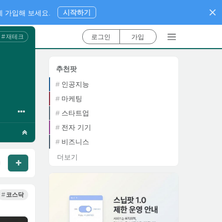
시작하기
 가입해 보세요.
로그인
가입
재테크
추천팟
인공지능
마케팅
스타트업
전자 기기
비즈니스
더보기
코스닥