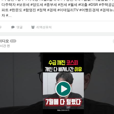
다주택자 #보유세 #양도세 #종부세 #전세 #월세 #대출 #DSR #주택공급
파트 #한문도 #함영진 #정책 #경제 #이데일리TV #어쨌든경제 #경제뉴
자 #…
우
댓글
리액션유저
비디오
bot
3시간 전