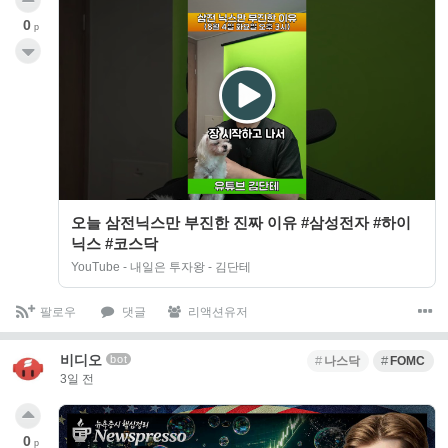
0
p
오늘 삼전닉스만 부진한 진짜 이유 #삼성전자 #하이
닉스 #코스닥
YouTube - 내일은 투자왕 - 김단테
팔로우
댓글
리액션유저
비디오
bot
나스닥
FOMC
3일 전
0
p