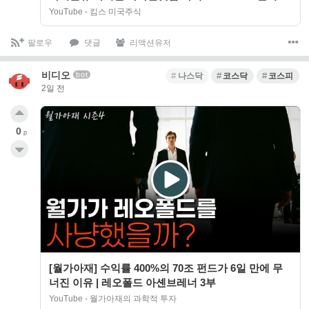
아
YouTube - 킴스 미국주식
팔로우
댓글
리액션유저
비디오
bot
나스닥
코스닥
코스피
2일 전
0
p
[월가아재] 수익률 400%의 70조 펀드가 6일 만에 무
너진 이유 | 레오폴드 아셴브레너 3부
YouTube - 월가아재의 과학적 투자