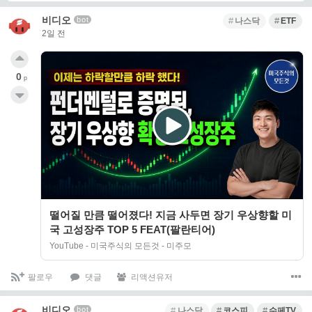
비디오
bot
나스닥
ETF
2일 전
0
p
떨어질 만큼 떨어졌다! 지금 사두면 장기 우상향할 미
국 고성장주 TOP 5 FEAT(팔란티어)
YouTube - 미국주식의 모든것 - 미주모
팔로우
댓글
리액션유저
비디오
bot
나스닥
코스피
수페TV