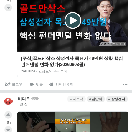
p
[주식]골드만삭스 삼성전자 목표가 49만원 상향 핵심
펀더멘털 변화 없다(20260803월)
YouTube - 안정모의 주식투자
팔로우
댓글
리액션유저
비디오
bot
나스닥
김단테
삼성전자
3일 전
0
p