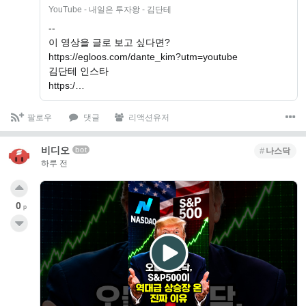
YouTube - 내일은 투자왕 - 김단테
--
이 영상을 글로 보고 싶다면?
https://egloos.com/dante_kim?utm=youtube
김단테 인스타
https:/…
팔로우
댓글
리액션유저
비디오
bot
나스닥
하루 전
0
p