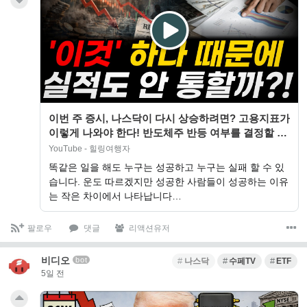
이번 주 증시, 나스닥이 다시 상승하려면? 고용지표가
이렇게 나와야 한다! 반도체주 반등 여부를 결정할 네
종목은? 다만 '이것' 때문에 실…
YouTube - 힐링여행자
똑같은 일을 해도 누구는 성공하고 누구는 실패 할 수 있
습니다. 운도 따르겠지만 성공한 사람들이 성공하는 이유
는 작은 차이에서 나타납니다…
팔로우
댓글
리액션유저
비디오
bot
나스닥
수페TV
ETF
5일 전