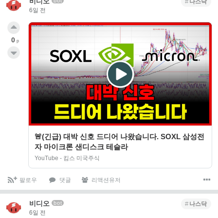
비디오
bot
나스닥
6일 전
0
p
🚨(긴급) 대박 신호 드디어 나왔습니다. SOXL 삼성전
자 마이크론 샌디스크 테슬라
YouTube - 킴스 미국주식
팔로우
댓글
리액션유저
비디오
bot
나스닥
6일 전