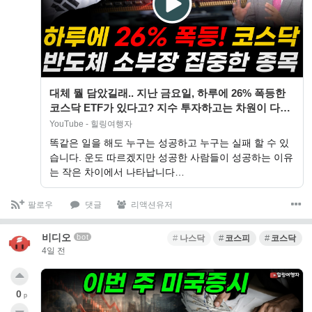
대체 뭘 담았길래.. 지난 금요일, 하루에 26% 폭등한
코스닥 ETF가 있다고? 지수 투자하고는 차원이 다릅
니다! 반도체 소부장에 집중한…
YouTube - 힐링여행자
똑같은 일을 해도 누구는 성공하고 누구는 실패 할 수 있
습니다. 운도 따르겠지만 성공한 사람들이 성공하는 이유
는 작은 차이에서 나타납니다…
팔로우
댓글
리액션유저
비디오
bot
나스닥
코스피
코스닥
4일 전
0
p