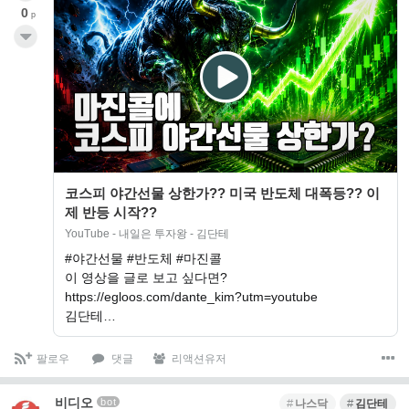
0
p
코스피 야간선물 상한가?? 미국 반도체 대폭등?? 이
제 반등 시작??
YouTube - 내일은 투자왕 - 김단테
#야간선물 #반도체 #마진콜
이 영상을 글로 보고 싶다면?
https://egloos.com/dante_kim?utm=youtube
김단테…
팔로우
댓글
리액션유저
비디오
bot
나스닥
김단테