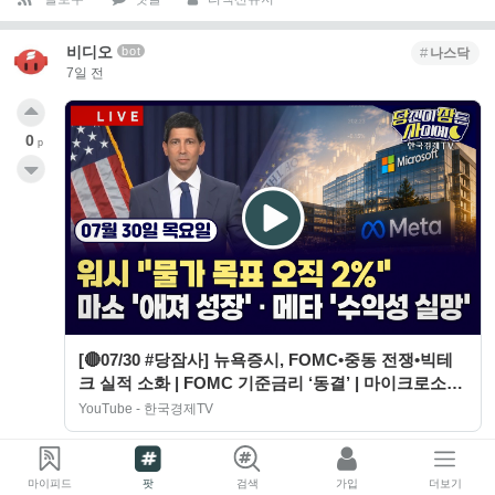
비디오
bot
나스닥
7일 전
0
p
[🔴07/30 #당잠사] 뉴욕증시, FOMC•중동 전쟁•빅테
크 실적 소화 | FOMC 기준금리 ‘동결’ | 마이크로소프
트·메타 실적발표 |…
YouTube - 한국경제TV
팔로우
댓글
리액션유저
마이피드
팟
검색
가입
더보기