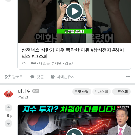
삼전닉스 상한가 이후 폭락한 이유 #삼성전자 #하이
닉스 #코스피
YouTube - 내일은 투자왕 - 김단테
팔로우
댓글
리액션유저
비디오
bot
코스닥
나스닥
코스피
3일 전
0
p