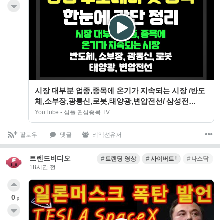
시장 대부분 업종,종목에 온기가 지속되는 시장 /반도
체,소부장,광통신,로봇,태양광,변압전선/ 삼성전
자,SK하이닉스,삼성전기,심텍,대원전선,…
YouTube - 심플 관심종목 TV
팔로우
댓글
리액션유저
트렌드비디오
트렌딩 영상
사이버트럭
나스닥
18시간 전
0
p