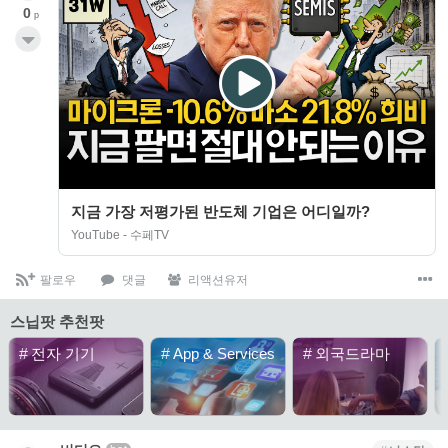
0
p
지금 가장 저평가된 반도체 기업은 어디일까?
YouTube - 수페TV
팔로우
댓글
리액션유저
스닙팟 추천팟
#
전자 기기
#
App & Services
#
외국드라마