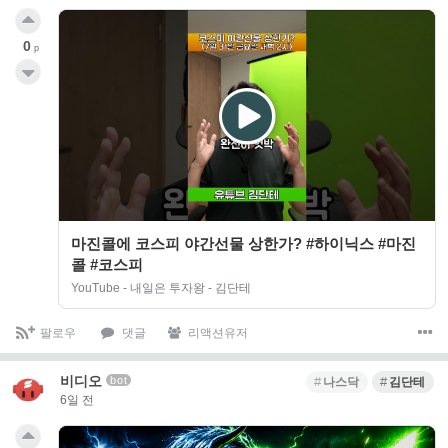
0
p
마진콜에 코스피 야간선물 상한가? #하이닉스 #마진
콜 #코스피
YouTube - 내일은 투자왕 - 김단테
팔로우
댓글
리액션유저
비디오
bot
나스닥
김단테
6일 전