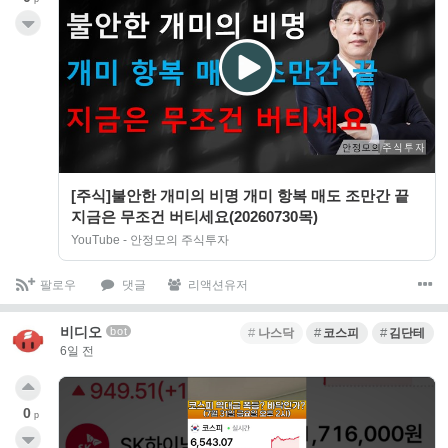
[주식]불안한 개미의 비명 개미 항복 매도 조만간 끝
지금은 무조건 버티세요(20260730목)
YouTube - 안정모의 주식투자
팔로우
댓글
리액션유저
비디오
bot
나스닥
코스피
김단테
6일 전
0
p