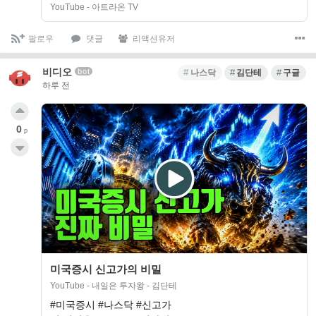
YouTube - 아트라온 TV
팔로우
댓글
리액션유저
비디오
bot
나스닥
김단테
구글
하루 전
0
p
미국증시 신고가의 비밀
YouTube - 내일은 투자왕 - 김단테
#미국증시 #나스닥 #신고가