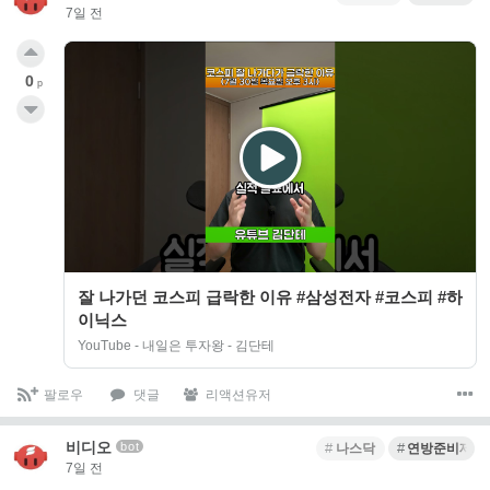
7일 전
0
p
잘 나가던 코스피 급락한 이유 #삼성전자 #코스피 #하
이닉스
YouTube - 내일은 투자왕 - 김단테
팔로우
댓글
리액션유저
비디오
bot
나스닥
연방준비제도
7일 전