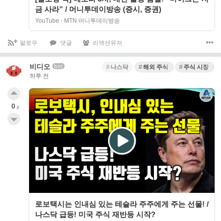
금 사라” / 머니투데이방송 (증시, 증권)
YouTube - MTN 머니투데이방송
팔로우
댓글
리액션유저
비디오
bot
나스닥
해외 주식 ETF
주식 시장 분
하루 전
0
p
로보택시는 인내심 있는 테슬라 주주에게 주는 선물! /
나스닥 급등! 미국 주식 재반등 시작?