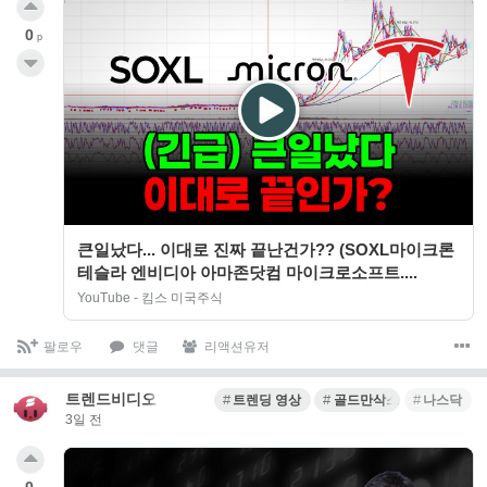
0
p
큰일났다... 이대로 진짜 끝난건가?? (SOXL마이크론
테슬라 엔비디아 아마존닷컴 마이크로소프트....
YouTube - 킴스 미국주식
팔로우
댓글
리액션유저
트렌드비디오
트렌딩 영상
골드만삭스
나스닥
3일 전
0