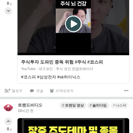
0
p
주식투자 도파민 중독 위험 #주식 #코스피
YouTube - 대구코인 - 주식 코인 전업트레이더
#코스피 #삼성전자 #sk하이닉스
팔로우
댓글
리액션유저
트렌드비디오
트렌딩 영상
솔리다임
나스닥
18시간 전
0
p