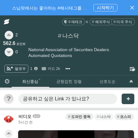
시작하기
스닙팟에서는 좋아하는 #해시태그를 팔로우 하고 내가 관심있는 주제만 모아볼 수 있어요.
재테크
해외주식
미국 주식
2
#
나스닥
562.6
포인트
National Association of Securities Dealers
0
Automated Quotations
팔로우
1
카드 2k
·
·
최신중심
균형잡힌 정렬
선호도순
?
공유하고 싶은 Link
가 있나요?
비디오
bot
도파민 중독
나스닥
코스피
5시간 전