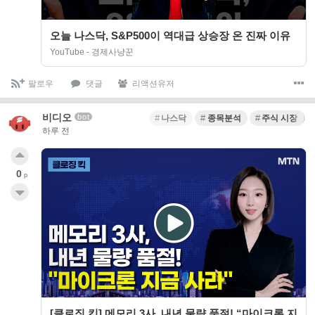
오늘 나스닥, S&P500이 역대급 상승장 온 진짜 이유
YouTube - 경제사냥꾼
팔로우
댓글
리액션유저
비디오
bot
나스닥
종목분석
주식 시장 분
하루 전
0
p
[클로징 킥] 메모리 3사, 내년 물량 품절! “마이크론 지