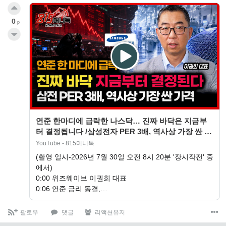
0
p
연준 한마디에 급락한 나스닥… 진짜 바닥은 지금부
터 결정됩니다 /삼성전자 PER 3배, 역사상 가장 싼 구
간입니다 | 이권희 대표
YouTube - 815머니톡
(촬영 일시-2026년 7월 30일 오전 8시 20분 '장시작전' 중
에서)
0:00 위즈웨이브 이권희 대표
0:06 연준 금리 동결,…
팔로우
댓글
리액션유저