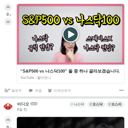
0
p
“S&P500 vs 나스닥100” 둘 중 하나 골라보겠습니다.
YouTube - 할미언니
팔로우
댓글
리액션유저
비디오
bot
나스닥
코스닥
코스피
6일 전
0
p