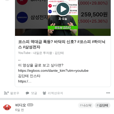
코스피 역대급 폭등? 바닥의 신호? #코스피 #하이닉
스 #삼성전자
YouTube - 내일은 투자왕 - 김단테
--
이 영상을 글로 보고 싶다면?
https://egloos.com/dante_kim?utm=youtube
김단테 인스타
https:/…
팔로우
댓글
리액션유저
비디오
bot
나스닥
김단테
6일 전