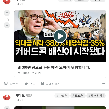
2일 전
0
p
월 300만원으로 은퇴하면 오히려 위험합니다.
YouTube - 수페TV
팔로우
댓글
리액션유저
비디오
bot
나스닥
코스닥
레버리지 ETF
2일 전