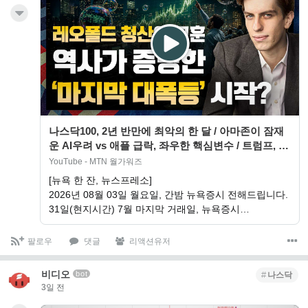
나스닥100, 2년 반만에 최악의 한 달 / 아마존이 잠재
운 AI우려 vs 애플 급락, 좌우한 핵심변수 / 트럼프, 이
란 공격 취소 / 美日…
YouTube - MTN 월가워즈
[뉴욕 한 잔, 뉴스프레소]
2026년 08월 03일 월요일, 간밤 뉴욕증시 전해드립니다.
31일(현지시간) 7월 마지막 거래일, 뉴욕증시…
팔로우
댓글
리액션유저
비디오
bot
나스닥
3일 전