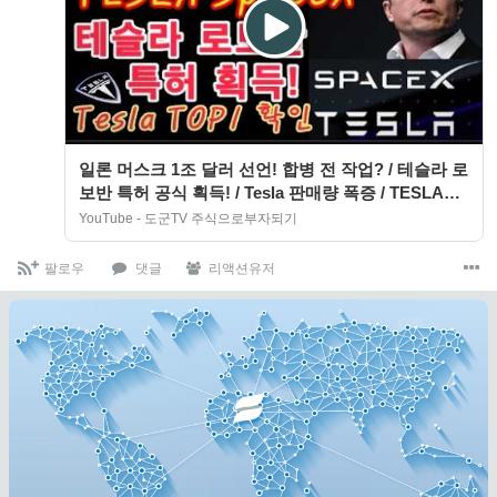
일론 머스크 1조 달러 선언! 합병 전 작업? / 테슬라 로
보반 특허 공식 획득! / Tesla 판매량 폭증 / TESLA
SpaceX 투자
YouTube - 도군TV 주식으로부자되기
팔로우
댓글
리액션유저