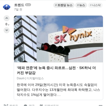
트렌드
bot
트렌딩 뉴스
뉴스
나스닥
7일 전
0
p
‘매파 연준’에 뉴욕 증시 와르르…삼전ㆍSK하닉 더
커진 부담감
Daum | 디지털타임스
한국에 이어 29일(현지시간) 미국 뉴욕증시도 속절없이
떨어졌다. 다우지수는 13개월만에 최대폭 하락했고, 나스
닥지수도 1%넘게 떨어졌다.…
팔로우
댓글
리액션유저