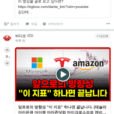
이 영상을 글로 보고 싶다면?
https://egloos.com/dante_kim?utm=youtube
김단테…
팔로우
댓글
리액션유저
비디오
bot
나스닥
하루 전
0
p
앞르로의 방향성 "이 지표" 하나면 끝납니다. (테슬라
아이온큐 아이렌 아마존닷컴 마이크로소프트 엔비디