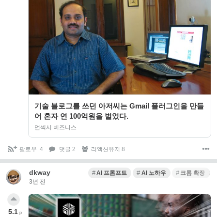
기술 블로그를 쓰던 아저씨는 Gmail 플러그인을 만들
어 혼자 연 100억원을 벌었다.
언섹시 비즈니스
팔로우
4
댓글 2
리액션유저 8
dkway
AI 프롬프트
AI 노하우
크롬 확장 프
3년 전
5.1
p