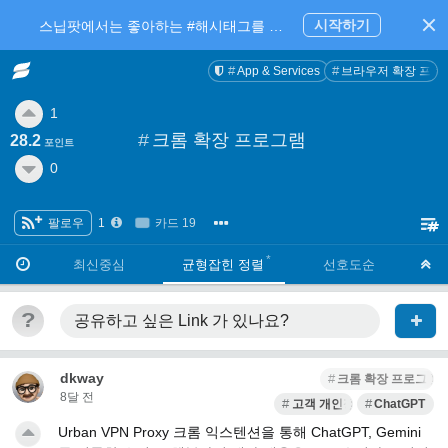
시작하기
스닙팟에서는 좋아하는 #해시태그를 팔로우 하고 내가 관심있는 주제만 모아볼 수 있어요.
App & Services
브라우저 확장 프로
1
#
크롬 확장 프로그램
28.2
포인트
0
팔로우
1
카드 19
·
·
최신중심
균형잡힌 정렬
선호도순
?
공유하고 싶은 Link
가 있나요?
dkway
크롬 확장 프로그램
8달 전
고객 개인정보 유출
ChatGPT
Urban VPN Proxy 크롬 익스텐션을 통해 ChatGPT, Gemini