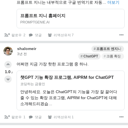
프롬프트 지니는 내부적으로 구글 번역기로 자동…
더보기
프롬프트 지니 홈페이지
PROMPTGENIE.AI
팔로우
2
댓글
리액션유저 7
shalomeir
프롬프트 엔지니어
3년 전
ChatGPT
크롬 확장 프
어쩌면 지금 가장 핫한 프로그램 중 하나.
1.0
p
챗GPT 기능 확장 프로그램, AIPRM for ChatGPT
코딩하는 금융인
안녕하세요. 오늘은 ChatGPT의 기능을 가장 잘 끌어다
줄 수 있는 확장 프로그램, AIPRM for ChatGPT에 대해
소개해드리겠습…
팔로우
1
댓글
리액션유저 1