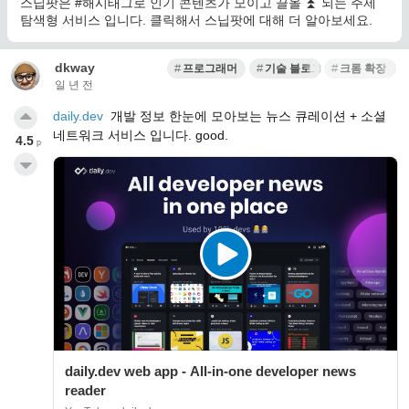
스닙팟은 #해시태그로 인기 콘텐츠가 모이고 끌올 ⏫ 되는 주제
탐색형 서비스 입니다. 클릭해서 스닙팟에 대해 더 알아보세요.
dkway
프로그래머
기술 블로그
크롬 확장 프
일 년 전
daily.dev
개발 정보 한눈에 모아보는 뉴스 큐레이션 + 소셜
네트워크 서비스 입니다. good.
4.5
p
daily.dev web app - All-in-one developer news
reader