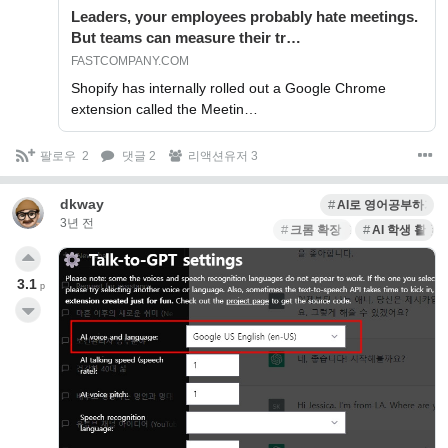
Leaders, your employees probably hate meetings.
But teams can measure their tr…
FASTCOMPANY.COM
Shopify has internally rolled out a Google Chrome
extension called the Meetin…
팔로우
2
댓글 2
리액션유저 3
dkway
AI로 영어공부하기
3년 전
크롬 확장 프로그램
AI 학생 활용
3.1
p