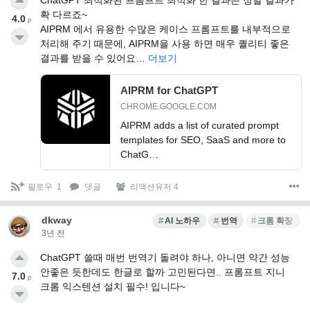
ChatGPT 최적화된 프롬프트 최적화 한 결과는 정말 결과가
확 다르죠~
4.0
p
AIPRM 에서 유용한 수많은 케이스 프롬프트를 내부적으로
처리해 주기 때문에, AIPRM을 사용 하면 매우 퀄리티 좋은
결과를 받을 수 있어요…
더보기
AIPRM for ChatGPT
CHROME.GOOGLE.COM
AIPRM adds a list of curated prompt
templates for SEO, SaaS and more to
ChatG…
팔로우
1
댓글
리액션유저 4
dkway
AI 노하우
번역
크롬 확장 프
3년 전
ChatGPT 쓸때 매번 번역기 돌려야 하나, 아니면 약간 성능
안좋은 듯한데도 한글로 할까 고민된다면.. 프롬프트 지니
7.0
p
크롬 익스텐션 설치 필수! 입니다~