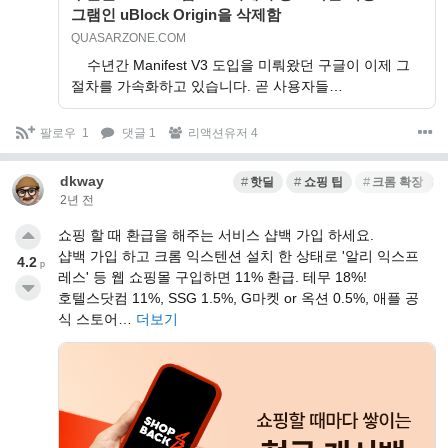
그램인 uBlock Origin을 삭제함
QUASARZONE.COM
수년간 Manifest V3 도입을 미뤄왔던 구글이 이제 그
절차를 가속화하고 있습니다. 곧 사용자들…
팔로우
1
댓글 1
리액션유저 4
dkway
핫딜
쇼핑 팁
크롬 확장 프
2년 전
쇼핑 할 때 환급을 해주는 서비스 샵백 가입 하세요.
샵백 가입 하고 크롬 익스텐션 설치 한 상태로 '알리 익스프
4.2
p
레스' 등 웹 쇼핑몰 구입하면 11% 환급. 테무 18%!
호텔스닷컴 11%, SSG 1.5%, G마켓 or 옥션 0.5%, 애플 공
식 스토어…
더보기