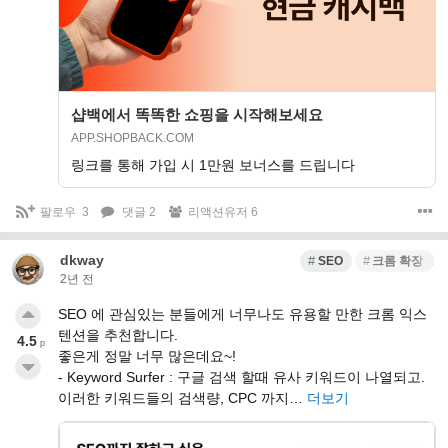
샵백에서 똑똑한 쇼핑을 시작해보세요
APP.SHOPBACK.COM
링크를 통해 가입 시 1만원 보너스를 드립니다
팔로우
3
댓글 2
리액션유저 6
dkway
SEO
크롬 확장 프
2년 전
SEO 에 관심있는 분들에게 너무나도 유용할 만한 크롬 익스
텐션을 추천합니다.
4.5
p
좋은게 정말 너무 많은데요~!
- Keyword Surfer : 구글 검색 할때 유사 키워드이 나열되고.
이러한 키워드들의 검색량, CPC 까지…
더보기